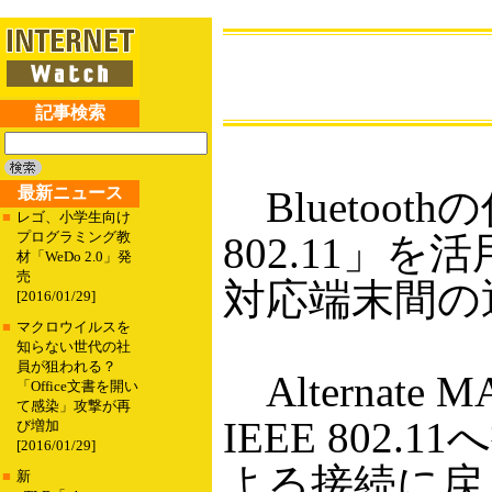
記事検索
最新ニュース
Bluetooth
■
レゴ、小学生向け
プログラミング教
802.11」を活
材「WeDo 2.0」発
売
対応端末間の
[2016/01/29]
■
マクロウイルスを
知らない世代の社
員が狙われる？
Alterna
「Office文書を開い
て感染」攻撃が再
IEEE 802
び増加
[2016/01/29]
よる接続に戻り
■
新