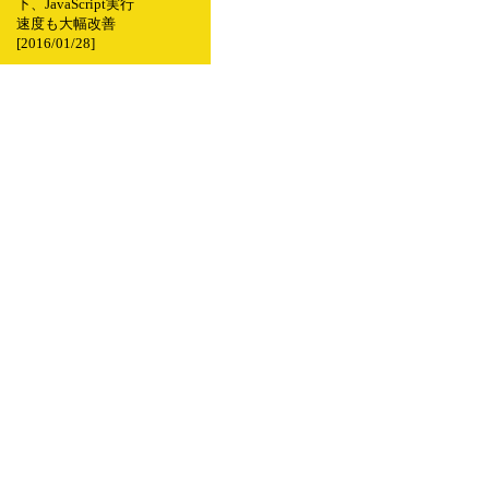
下、JavaScript実行
速度も大幅改善
[2016/01/28]