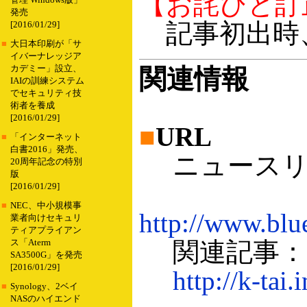
【お詫びと訂
管理 Windows版」
発売
記事初出時、I
[2016/01/29]
■
大日本印刷が「サ
イバーナレッジア
カデミー」設立、
関連情報
IAIの訓練システム
でセキュリティ技
術者を養成
[2016/01/29]
■
URL
■
「インターネット
白書2016」発売、
ニュースリ
20周年記念の特別
版
[2016/01/29]
■
NEC、中小規模事
http://www.
業者向けセキュリ
ティアプライアン
関連記事：Blu
ス「Aterm
SA3500G」を発売
[2016/01/29]
http://k-tai
■
Synology、2ベイ
NASのハイエンド