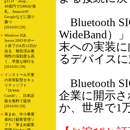
gTLD「.shop」、
49億円でGMOが落
札、Amazonや
Googleなどに競り
Bluetoot
勝つ
[2016/01/29]
WideBand
■
Windows SQL
Server 2005サポー
末への実装に向
ト終了の4月12日が
迫る、報告済み脆
るデバイスに
弱性の深刻度も高
く、早急な移行を
[2016/01/29]
■
インストール不要
Bluetoot
の非常駐型セキュ
リティソフト
「Dr.Web
企業に開示される予
CureIt!」、日本語
版を無料で提供
か、世界で1
[2016/01/29]
■
筆まめ、中小事業
者向け顧客管理ソ
フト「筆まめ顧客