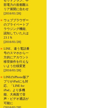
セットプラン、中
部電力の首都圏エ
リア展開に合わせ
[2016/01/28]
■
ウェブブラウザー
のプライベートブ
ラウジング機能、
認知していた人は
23.1％
[2016/01/28]
■
LINE、違う電話番
号のスマホから一
方的にアカウント
移管操作を行えな
いよう仕様変更
[2016/01/28]
■
LINEのiPhone版ア
プリがiPadにも対
応、「LINE for
iPad」より多機
能、大画面で音
声・ビデオ通話が
可能に
[2016/01/28]