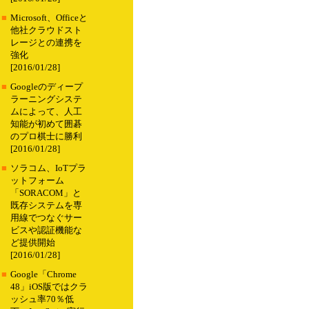
■
Microsoft、Officeと
他社クラウドスト
レージとの連携を
強化
[2016/01/28]
■
Googleのディープ
ラーニングシステ
ムによって、人工
知能が初めて囲碁
のプロ棋士に勝利
[2016/01/28]
■
ソラコム、IoTプラ
ットフォーム
「SORACOM」と
既存システムを専
用線でつなぐサー
ビスや認証機能な
ど提供開始
[2016/01/28]
■
Google「Chrome
48」iOS版ではクラ
ッシュ率70％低