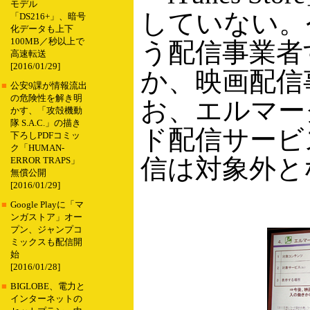
モデル
していない。
「DS216+」、暗号
化データも上下
100MB／秒以上で
う配信事業者
高速転送
[2016/01/29]
か、映画配信
■
公安9課が情報流出
の危険性を解き明
お、エルマー
かす、「攻殻機動
隊 S.A.C.」の描き
ド配信サービ
下ろしPDFコミッ
ク「HUMAN-
信は対象外と
ERROR TRAPS」
無償公開
[2016/01/29]
■
Google Playに「マ
ンガストア」オー
プン、ジャンプコ
ミックスも配信開
始
[2016/01/28]
■
BIGLOBE、電力と
インターネットの