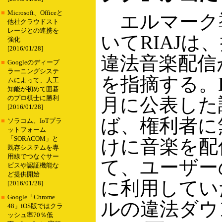
■
Microsoft、Officeと
エルマーク
他社クラウドスト
レージとの連携を
いてRIAJは
強化
[2016/01/28]
違法音楽配信
■
Googleのディープ
ラーニングシステ
を指摘する。RI
ムによって、人工
知能が初めて囲碁
月に公表した
のプロ棋士に勝利
[2016/01/28]
ば、権利者に
■
ソラコム、IoTプラ
ットフォーム
「SORACOM」と
けに音楽を配
既存システムを専
用線でつなぐサー
て、ユーザー
ビスや認証機能な
ど提供開始
に利用してい
[2016/01/28]
■
Google「Chrome
ルの違法ダウ
48」iOS版ではクラ
ッシュ率70％低