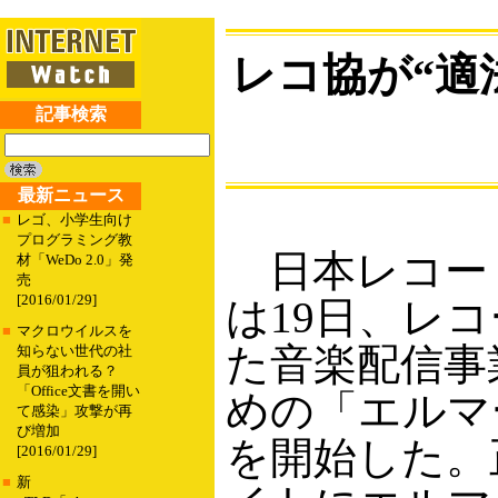
レコ協が“適
記事検索
最新ニュース
■
レゴ、小学生向け
プログラミング教
日本レコード
材「WeDo 2.0」発
売
[2016/01/29]
は19日、レ
■
マクロウイルスを
た音楽配信事
知らない世代の社
員が狙われる？
「Office文書を開い
めの「エルマ
て感染」攻撃が再
び増加
を開始した。
[2016/01/29]
■
新