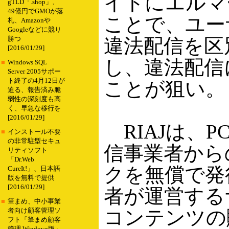
イトにエルマ
gTLD「.shop」、
49億円でGMOが落
ことで、ユー
札、Amazonや
Googleなどに競り
違法配信を区
勝つ
[2016/01/29]
し、違法配信
■
Windows SQL
Server 2005サポー
ト終了の4月12日が
ことが狙い。
迫る、報告済み脆
弱性の深刻度も高
く、早急な移行を
[2016/01/29]
RIAJは、
■
インストール不要
の非常駐型セキュ
信事業者から
リティソフト
「Dr.Web
クを無償で発
CureIt!」、日本語
版を無料で提供
[2016/01/29]
者が運営する
■
筆まめ、中小事業
コンテンツの
者向け顧客管理ソ
フト「筆まめ顧客