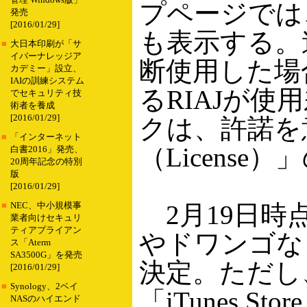
管理 Windows版」
プページでは
発売
[2016/01/29]
も表示する。
■
大日本印刷が「サ
イバーナレッジア
断使用した場
カデミー」設立、
IAIの訓練システム
るRIAJが
でセキュリティ技
術者を養成
[2016/01/29]
クは、許諾を
■
「インターネット
（Licens
白書2016」発売、
20周年記念の特別
版
[2016/01/29]
2月19日時
■
NEC、中小規模事
業者向けセキュリ
ティアプライアン
やドワンゴなど
ス「Aterm
SA3500G」を発売
決定。ただし
[2016/01/29]
■
Synology、2ベイ
「iTunes 
NASのハイエンド