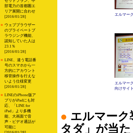
セットプラン、中
部電力の首都圏エ
リア展開に合わせ
エルマー
[2016/01/28]
■
ウェブブラウザー
のプライベートブ
ラウジング機能、
認知していた人は
23.1％
[2016/01/28]
■
LINE、違う電話番
号のスマホから一
方的にアカウント
移管操作を行えな
いよう仕様変更
エルマー
[2016/01/28]
向けサイ
■
LINEのiPhone版ア
プリがiPadにも対
応、「LINE for
iPad」より多機
●
エルマーク
能、大画面で音
声・ビデオ通話が
タダ」が当た
可能に
[2016/01/28]