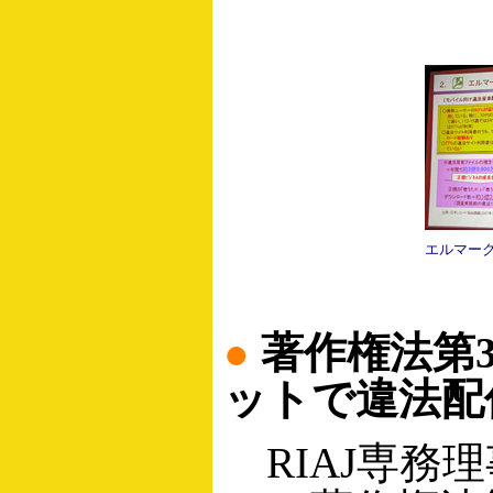
エルマー
●
著作権法第
ットで違法配
RIAJ専務