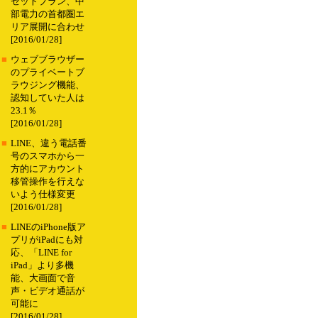
セットプラン、中
部電力の首都圏エ
リア展開に合わせ
[2016/01/28]
■
ウェブブラウザー
のプライベートブ
ラウジング機能、
認知していた人は
23.1％
[2016/01/28]
■
LINE、違う電話番
号のスマホから一
方的にアカウント
移管操作を行えな
いよう仕様変更
[2016/01/28]
■
LINEのiPhone版ア
プリがiPadにも対
応、「LINE for
iPad」より多機
能、大画面で音
声・ビデオ通話が
可能に
[2016/01/28]