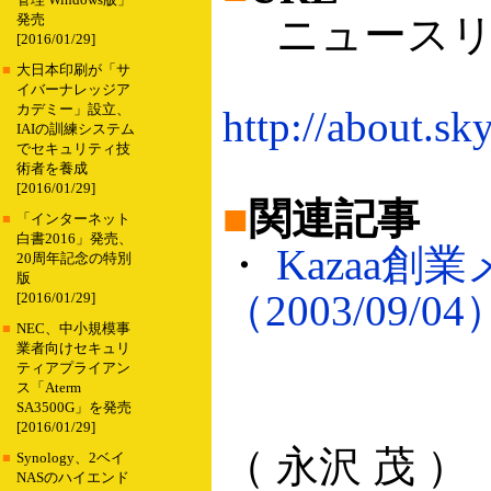
管理 Windows版」
ニュースリ
発売
[2016/01/29]
■
大日本印刷が「サ
イバーナレッジア
カデミー」設立、
http://about.s
IAIの訓練システム
でセキュリティ技
術者を養成
[2016/01/29]
■
関連記事
■
「インターネット
白書2016」発売、
・
Kazaa創
20周年記念の特別
版
（2003/09/04
[2016/01/29]
■
NEC、中小規模事
業者向けセキュリ
ティアプライアン
ス「Aterm
SA3500G」を発売
[2016/01/29]
（ 永沢 茂 ）
■
Synology、2ベイ
NASのハイエンド