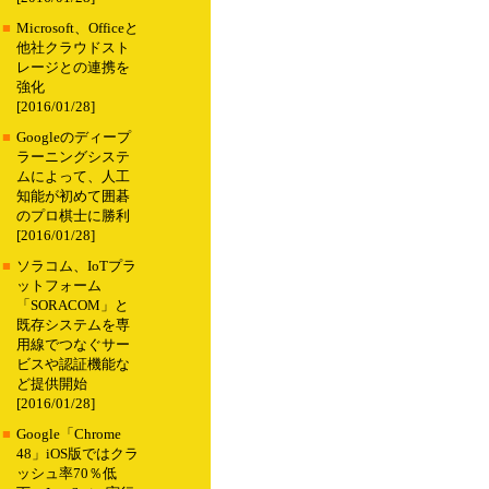
■
Microsoft、Officeと
他社クラウドスト
レージとの連携を
強化
[2016/01/28]
■
Googleのディープ
ラーニングシステ
ムによって、人工
知能が初めて囲碁
のプロ棋士に勝利
[2016/01/28]
■
ソラコム、IoTプラ
ットフォーム
「SORACOM」と
既存システムを専
用線でつなぐサー
ビスや認証機能な
ど提供開始
[2016/01/28]
■
Google「Chrome
48」iOS版ではクラ
ッシュ率70％低