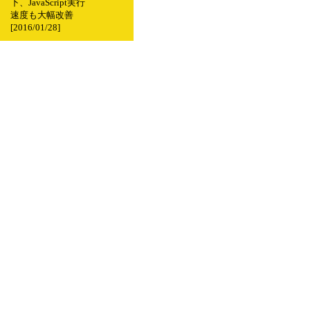
下、JavaScript実行
速度も大幅改善
[2016/01/28]