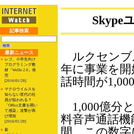
Skyp
記事検索
最新ニュース
ルクセンブルクのS
■
レゴ、小学生向け
プログラミング教
年に事業を開
材「WeDo 2.0」発
売
話時間が1,0
[2016/01/29]
■
マクロウイルスを
知らない世代の社
員が狙われる？
1,000億分
「Office文書を開い
て感染」攻撃が再
料音声通話機
び増加
[2016/01/29]
間。この数字
■
新