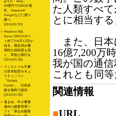
gTLD「.shop」、
た人類すべて
49億円でGMOが落
札、Amazonや
Googleなどに競り
とに相当する
勝つ
[2016/01/29]
■
Windows SQL
Server 2005サポー
また、日本に
ト終了の4月12日が
迫る、報告済み脆
16億7,20
弱性の深刻度も高
く、早急な移行を
[2016/01/29]
我が国の通信
■
インストール不要
これとも同等
の非常駐型セキュ
リティソフト
「Dr.Web
CureIt!」、日本語
関連情報
版を無料で提供
[2016/01/29]
■
筆まめ、中小事業
者向け顧客管理ソ
■
URL
フト「筆まめ顧客