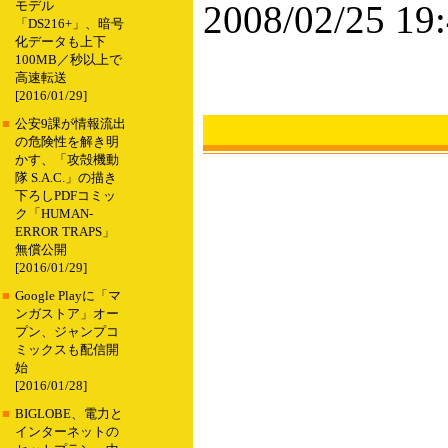
2008/02/25 19
モデル
「DS216+」、暗号
化データも上下
100MB／秒以上で
高速転送
[2016/01/29]
■
公安9課が情報流出
の危険性を解き明
かす、「攻殻機動
隊 S.A.C.」の描き
下ろしPDFコミッ
ク「HUMAN-
ERROR TRAPS」
無償公開
[2016/01/29]
■
Google Playに「マ
ンガストア」オー
プン、ジャンプコ
ミックスも配信開
始
[2016/01/28]
■
BIGLOBE、電力と
インターネットの