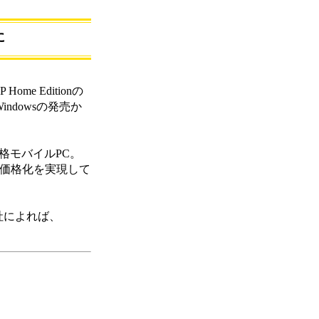
に
ome Editionの
ndowsの発売か
格モバイルPC。
低価格化を実現して
同社によれば、