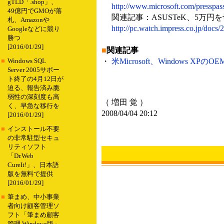
gTLD「.shop」、
http://www.microsoft.com/presspas
49億円でGMOが落
関連記事：ASUSTeK、5万円を切る
札、Amazonや
http://pc.watch.impress.co.jp/docs
Googleなどに競り
勝つ
[2016/01/29]
■
関連記事
・
米Microsoft、Windows XP
■
Windows SQL
Server 2005サポー
ト終了の4月12日が
迫る、報告済み脆
弱性の深刻度も高
（ 増田 覚 ）
く、早急な移行を
2008/04/04 20:12
[2016/01/29]
■
インストール不要
の非常駐型セキュ
リティソフト
「Dr.Web
CureIt!」、日本語
版を無料で提供
[2016/01/29]
■
筆まめ、中小事業
者向け顧客管理ソ
フト「筆まめ顧客