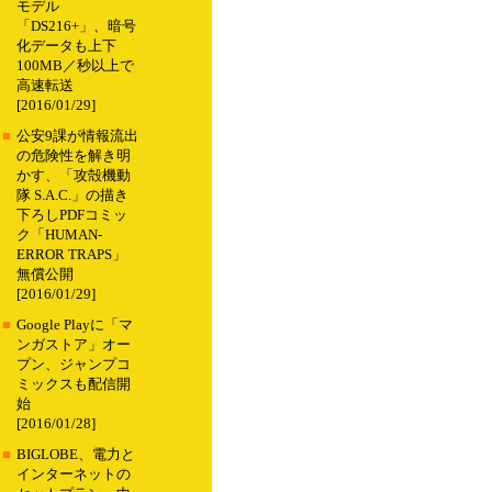
モデル
「DS216+」、暗号
化データも上下
100MB／秒以上で
高速転送
[2016/01/29]
■
公安9課が情報流出
の危険性を解き明
かす、「攻殻機動
隊 S.A.C.」の描き
下ろしPDFコミッ
ク「HUMAN-
ERROR TRAPS」
無償公開
[2016/01/29]
■
Google Playに「マ
ンガストア」オー
プン、ジャンプコ
ミックスも配信開
始
[2016/01/28]
■
BIGLOBE、電力と
インターネットの