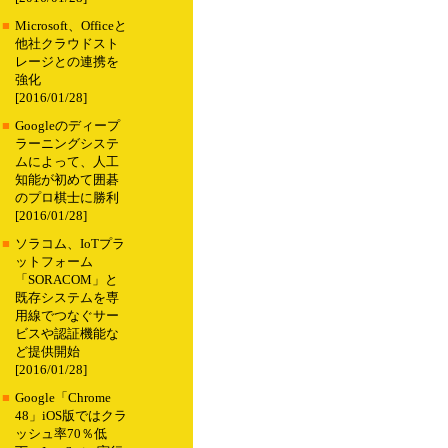
■
Microsoft、Officeと
他社クラウドスト
レージとの連携を
強化
[2016/01/28]
■
Googleのディープ
ラーニングシステ
ムによって、人工
知能が初めて囲碁
のプロ棋士に勝利
[2016/01/28]
■
ソラコム、IoTプラ
ットフォーム
「SORACOM」と
既存システムを専
用線でつなぐサー
ビスや認証機能な
ど提供開始
[2016/01/28]
■
Google「Chrome
48」iOS版ではクラ
ッシュ率70％低