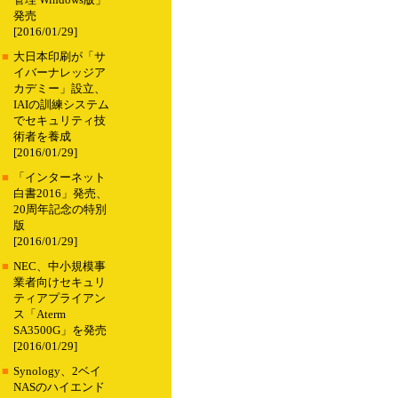
管理 Windows版」
発売
[2016/01/29]
■
大日本印刷が「サ
イバーナレッジア
カデミー」設立、
IAIの訓練システム
でセキュリティ技
術者を養成
[2016/01/29]
■
「インターネット
白書2016」発売、
20周年記念の特別
版
[2016/01/29]
■
NEC、中小規模事
業者向けセキュリ
ティアプライアン
ス「Aterm
SA3500G」を発売
[2016/01/29]
■
Synology、2ベイ
NASのハイエンド