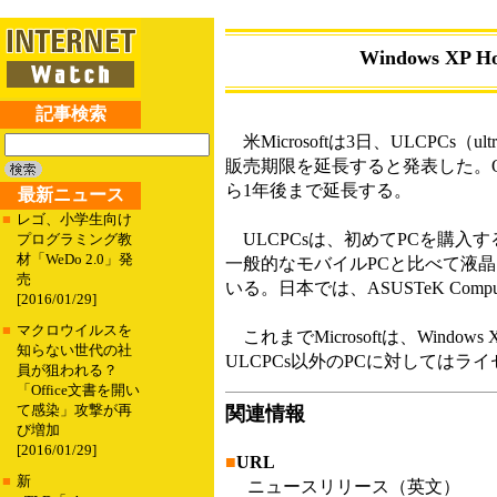
Windows X
記事検索
米Microsoftは3日、ULCPCs（ult
販売期限を延長すると発表した。OE
ら1年後まで延長する。
最新ニュース
■
レゴ、小学生向け
ULCPCsは、初めてPCを購入
プログラミング教
材「WeDo 2.0」発
一般的なモバイルPCと比べて液
売
いる。日本では、ASUSTeK Comp
[2016/01/29]
■
マクロウイルスを
これまでMicrosoftは、Wind
知らない世代の社
ULCPCs以外のPCに対しては
員が狙われる？
「Office文書を開い
て感染」攻撃が再
関連情報
び増加
[2016/01/29]
■
URL
■
新
ニュースリリース（英文）