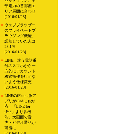
セットプラン、中
部電力の首都圏エ
リア展開に合わせ
[2016/01/28]
■
ウェブブラウザー
のプライベートブ
ラウジング機能、
認知していた人は
23.1％
[2016/01/28]
■
LINE、違う電話番
号のスマホから一
方的にアカウント
移管操作を行えな
いよう仕様変更
[2016/01/28]
■
LINEのiPhone版ア
プリがiPadにも対
応、「LINE for
iPad」より多機
能、大画面で音
声・ビデオ通話が
可能に
[2016/01/28]