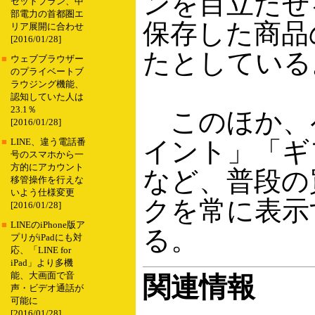
ンを目立たせ
セットプラン、中
部電力の首都圏エ
保存した商品
リア展開に合わせ
[2016/01/28]
たとしている
■
ウェブブラウザー
のプライベートブ
ラウジング機能、
認知していた人は
23.1％
このほか、ペ
[2016/01/28]
イント」「ギ
■
LINE、違う電話番
号のスマホから一
方的にアカウント
など、普段の
移管操作を行えな
いよう仕様変更
クを常に表示
[2016/01/28]
■
LINEのiPhone版ア
る。
プリがiPadにも対
応、「LINE for
iPad」より多機
能、大画面で音
関連情報
声・ビデオ通話が
可能に
[2016/01/28]