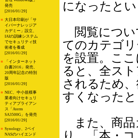
管理 Windows版」
になったとい
発売
[2016/01/29]
■
大日本印刷が「サ
イバーナレッジア
閲覧につい
カデミー」設立、
IAIの訓練システム
てのカテゴリ
でセキュリティ技
術者を養成
[2016/01/29]
を設置。ここ
■
「インターネット
ると、全スト
白書2016」発売、
20周年記念の特別
版
されるため、
[2016/01/29]
すくなったと
■
NEC、中小規模事
業者向けセキュリ
ティアプライアン
ス「Aterm
SA3500G」を発売
また、商品
[2016/01/29]
■
Synology、2ベイ
り、「本・コ
NASのハイエンド