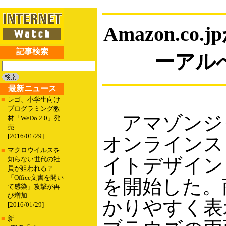
Amazon.c
記事検索
ーアル
最新ニュース
■
レゴ、小学生向け
プログラミング教
アマゾンジ
材「WeDo 2.0」発
売
[2016/01/29]
オンラインストア
■
マクロウイルスを
イトデザイン
知らない世代の社
員が狙われる？
「Office文書を開い
を開始した。
て感染」攻撃が再
び増加
かりやすく表
[2016/01/29]
■
新