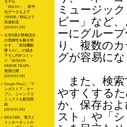
モデル
ミュージック
「DS216+」、暗号
化データも上下
100MB／秒以上で
ビー」など、
高速転送
[2016/01/29]
ーにグループ
■
公安9課が情報流出
の危険性を解き明
り、複数のカ
かす、「攻殻機動
隊 S.A.C.」の描き
グが容易にな
下ろしPDFコミッ
ク「HUMAN-
ERROR TRAPS」
無償公開
[2016/01/29]
また、検索
■
Google Playに「マ
やすくするた
ンガストア」オー
プン、ジャンプコ
ミックスも配信開
か、保存およ
始
[2016/01/28]
スト」や「シ
■
BIGLOBE、電力と
インターネットの