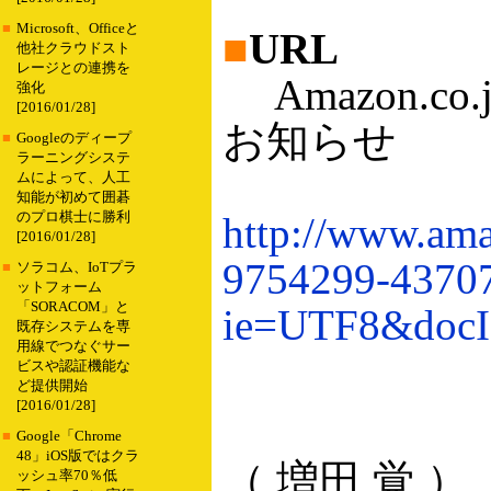
■
Microsoft、Officeと
■
URL
他社クラウドスト
レージとの連携を
Amazon.c
強化
[2016/01/28]
お知らせ
■
Googleのディープ
ラーニングシステ
ムによって、人工
知能が初めて囲碁
のプロ棋士に勝利
http://www.ama
[2016/01/28]
9754299-4370
■
ソラコム、IoTプラ
ットフォーム
「SORACOM」と
ie=UTF8&docI
既存システムを専
用線でつなぐサー
ビスや認証機能な
ど提供開始
[2016/01/28]
■
Google「Chrome
48」iOS版ではクラ
（ 増田 覚 ）
ッシュ率70％低