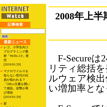
2008年上
記事検索
最新ニュース
■
レゴ、小学生向け
プログラミング教
F-Secure
材「WeDo 2.0」発
売
[2016/01/29]
リティ総括を
■
マクロウイルスを
ルウェア検出
知らない世代の社
員が狙われる？
「Office文書を開い
い増加率とな
て感染」攻撃が再
び増加
[2016/01/29]
■
新