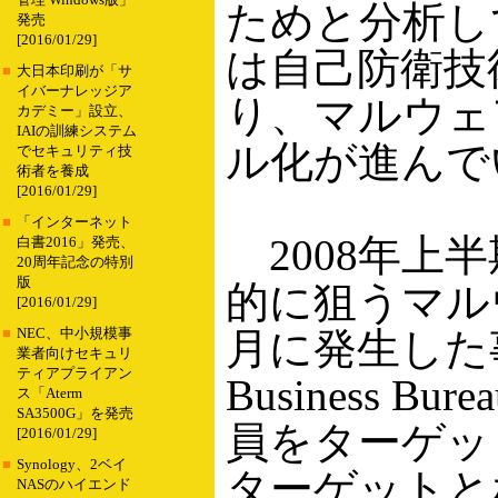
管理 Windows版」
ためと分析し
発売
[2016/01/29]
は自己防衛技
■
大日本印刷が「サ
イバーナレッジア
り、マルウェ
カデミー」設立、
IAIの訓練システム
ル化が進んで
でセキュリティ技
術者を養成
[2016/01/29]
■
「インターネット
2008年上
白書2016」発売、
20周年記念の特別
版
的に狙うマル
[2016/01/29]
月に発生した事
■
NEC、中小規模事
業者向けセキュリ
ティアプライアン
Business
ス「Aterm
SA3500G」を発売
員をターゲッ
[2016/01/29]
■
Synology、2ベイ
ターゲットと
NASのハイエンド