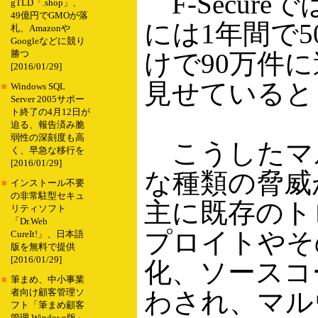
F-Secur
gTLD「.shop」、
49億円でGMOが落
には1年間で5
札、Amazonや
Googleなどに競り
けで90万件
勝つ
[2016/01/29]
見せていると
■
Windows SQL
Server 2005サポー
ト終了の4月12日が
迫る、報告済み脆
弱性の深刻度も高
こうしたマ
く、早急な移行を
[2016/01/29]
な種類の脅威
■
インストール不要
の非常駐型セキュ
主に既存のト
リティソフト
「Dr.Web
プロイトやそ
CureIt!」、日本語
版を無料で提供
[2016/01/29]
化、ソースコ
■
筆まめ、中小事業
わされ、マル
者向け顧客管理ソ
フト「筆まめ顧客