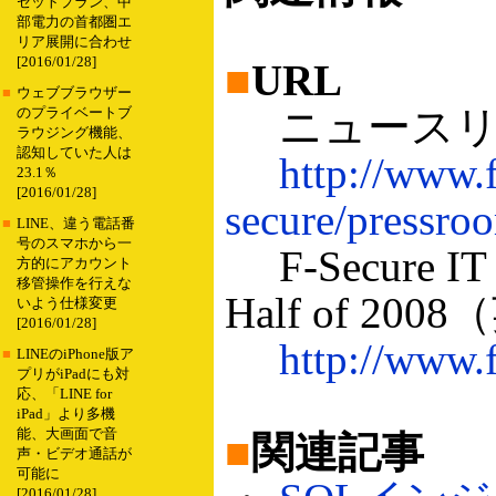
セットプラン、中
部電力の首都圏エ
リア展開に合わせ
[2016/01/28]
■
URL
■
ウェブブラウザー
ニュースリ
のプライベートブ
ラウジング機能、
認知していた人は
http://www.
23.1％
[2016/01/28]
secure/pressr
■
LINE、違う電話番
号のスマホから一
F-Secure IT Se
方的にアカウント
移管操作を行えな
Half of 20
いよう仕様変更
[2016/01/28]
http://www.
■
LINEのiPhone版ア
プリがiPadにも対
応、「LINE for
iPad」より多機
能、大画面で音
■
関連記事
声・ビデオ通話が
可能に
[2016/01/28]