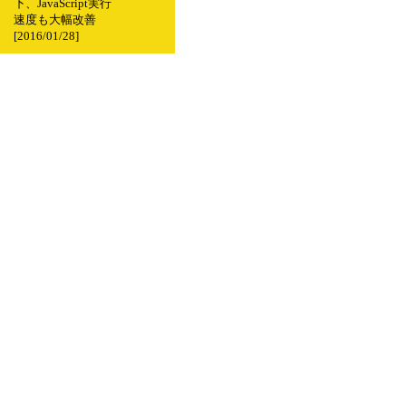
下、JavaScript実行
速度も大幅改善
[2016/01/28]