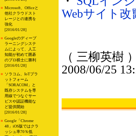
・
SQLイン
■
Microsoft、Officeと
Webサイト改竄
他社クラウドスト
レージとの連携を
強化
[2016/01/28]
■
Googleのディープ
ラーニングシステ
ムによって、人工
（ 三柳英樹 
知能が初めて囲碁
のプロ棋士に勝利
2008/06/25 13
[2016/01/28]
■
ソラコム、IoTプラ
ットフォーム
「SORACOM」と
既存システムを専
用線でつなぐサー
ビスや認証機能な
ど提供開始
[2016/01/28]
■
Google「Chrome
48」iOS版ではクラ
ッシュ率70％低