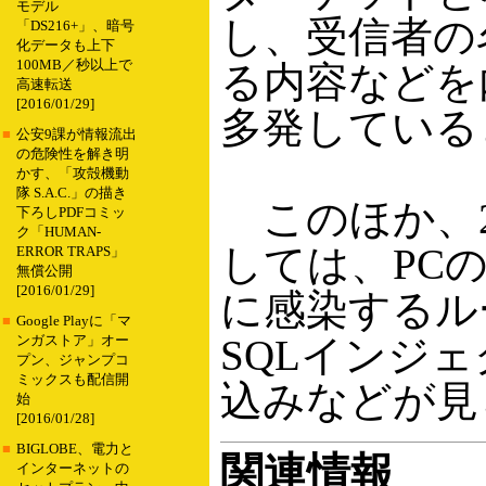
モデル
し、受信者の
「DS216+」、暗号
化データも上下
100MB／秒以上で
る内容などを
高速転送
[2016/01/29]
多発している
■
公安9課が情報流出
の危険性を解き明
かす、「攻殻機動
隊 S.A.C.」の描き
このほか、2
下ろしPDFコミッ
ク「HUMAN-
しては、PC
ERROR TRAPS」
無償公開
[2016/01/29]
に感染するルー
■
Google Playに「マ
SQLインジ
ンガストア」オー
プン、ジャンプコ
ミックスも配信開
込みなどが見
始
[2016/01/28]
■
BIGLOBE、電力と
関連情報
インターネットの