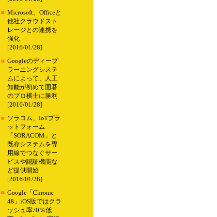
■
Microsoft、Officeと
他社クラウドスト
レージとの連携を
強化
[2016/01/28]
■
Googleのディープ
ラーニングシステ
ムによって、人工
知能が初めて囲碁
のプロ棋士に勝利
[2016/01/28]
■
ソラコム、IoTプラ
ットフォーム
「SORACOM」と
既存システムを専
用線でつなぐサー
ビスや認証機能な
ど提供開始
[2016/01/28]
■
Google「Chrome
48」iOS版ではクラ
ッシュ率70％低