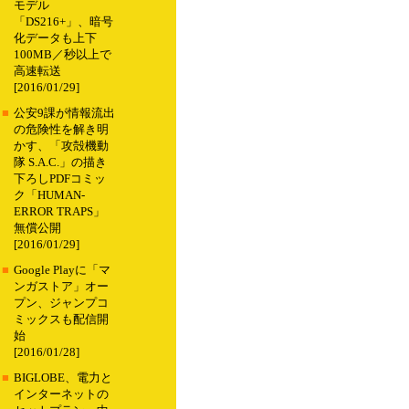
モデル
「DS216+」、暗号
化データも上下
100MB／秒以上で
高速転送
[2016/01/29]
■
公安9課が情報流出
の危険性を解き明
かす、「攻殻機動
隊 S.A.C.」の描き
下ろしPDFコミッ
ク「HUMAN-
ERROR TRAPS」
無償公開
[2016/01/29]
■
Google Playに「マ
ンガストア」オー
プン、ジャンプコ
ミックスも配信開
始
[2016/01/28]
■
BIGLOBE、電力と
インターネットの