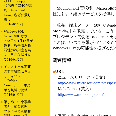
gTLD「.shop」、
49億円でGMOが落
MobiCompは買収後、Microsoft
札、Amazonや
社にも引き続きサービスを提供し
Googleなどに競り
勝つ
[2016/01/29]
現在、端末メーカー50社がWindow
Mobile端末を販売している。こうしたこと
■
Windows SQL
Server 2005サポー
プレジデントであるTodd Pete
ト終了の4月12日が
ことは、いつでも繋がっているための
迫る、報告済み脆
Windows Liveの可能性を拡
弱性の深刻度も高
く、早急な移行を
[2016/01/29]
関連情報
■
インストール不要
■
URL
の非常駐型セキュ
リティソフト
ニュースリリース（英文）
「Dr.Web
http://www.microsoft.com/presspa
CureIt!」、日本語
MobiComp（英文）
版を無料で提供
http://www.mobicomp.com/
[2016/01/29]
■
筆まめ、中小事業
者向け顧客管理ソ
フト「筆まめ顧客
（ 青木大我 taiga@scientist.com ）