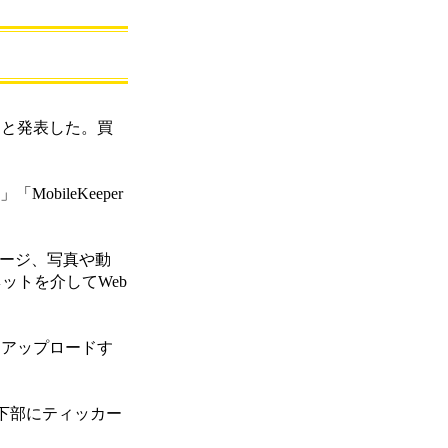
したと発表した。買
MobileKeeper
ッセージ、写真や動
ットを介してWeb
たり、アップロードす
面下部にティッカー