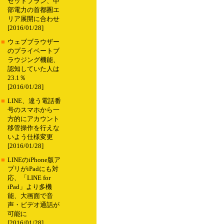
セットプラン、中
部電力の首都圏エ
リア展開に合わせ
[2016/01/28]
■
ウェブブラウザー
のプライベートブ
ラウジング機能、
認知していた人は
23.1％
[2016/01/28]
■
LINE、違う電話番
号のスマホから一
方的にアカウント
移管操作を行えな
いよう仕様変更
[2016/01/28]
■
LINEのiPhone版ア
プリがiPadにも対
応、「LINE for
iPad」より多機
能、大画面で音
声・ビデオ通話が
可能に
[2016/01/28]