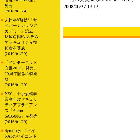
管理 Windows版」
発売
2008/06/27 13:12
[2016/01/29]
■
大日本印刷が「サ
イバーナレッジア
カデミー」設立、
IAIの訓練システム
でセキュリティ技
術者を養成
[2016/01/29]
■
「インターネット
白書2016」発売、
20周年記念の特別
版
[2016/01/29]
■
NEC、中小規模事
業者向けセキュリ
ティアプライアン
ス「Aterm
SA3500G」を発売
[2016/01/29]
■
Synology、2ベイ
NASのハイエンド