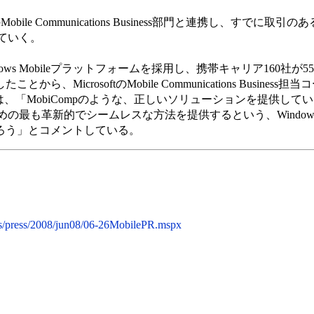
のMobile Communications Business部門と連携し、すでに取
ていく。
s Mobileプラットフォームを採用し、携帯キャリア160社が55カ
から、MicrosoftのMobile Communications Busines
rs氏は、「MobiCompのような、正しいソリューションを提供し
最も革新的でシームレスな方法を提供するという、Windows M
げるだろう」とコメントしている。
ss/press/2008/jun08/06-26MobilePR.mspx