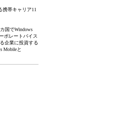
引のある携帯キャリア11
国でWindows
s担当コーポレートバイス
ている企業に投資する
obileと