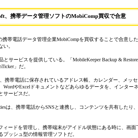
osoft、携帯データ管理ソフトのMobiComp買収で合意
トガルの携帯電話データ管理企業MobiCompを買収することで合意
ない。
ビスを提供している。「MobileKeeper Backup & Restore」「
e mTicker」だ。
 & Restoreは、携帯電話に保存されているアドレス帳、カレンダー、メ
ordやExcelドキュメントなどあらゆるデータを、インターネ
とサービスだ。
 & Communitiesは、携帯電話からSNSと連携し、コンテンツを共有し
ールやRSSフィードを管理し、携帯端末がアイドル状態にある時に、画
るプッシュ型の情報管理ソフトだ。