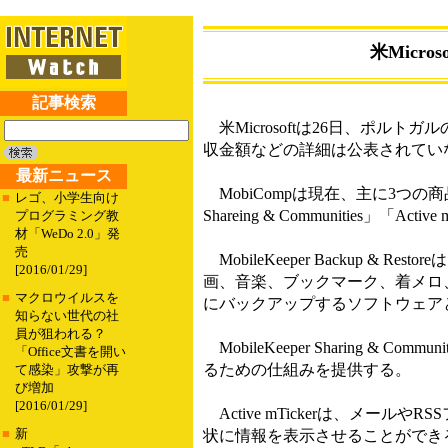
米Micr
記事検索
米Microsoftは26日、ポル
収金額などの詳細は公表されてい
最新ニュース
MobiCompは現在、主に3つの商品とサー
■
レゴ、小学生向け
Shareing & Communities」「Activ
プログラミング教
材「WeDo 2.0」発
売
MobileKeeper Backup
[2016/01/29]
画、音楽、ブックマーク、着メロ、W
■
マクロウイルスを
にバックアップするソフトウェア
知らない世代の社
員が狙われる？
MobileKeeper Sharing
「Office文書を開い
るための仕組みを提供する。
て感染」攻撃が再
び増加
[2016/01/29]
Active mTickerは、メ
■
新
状に情報を表示させることができ