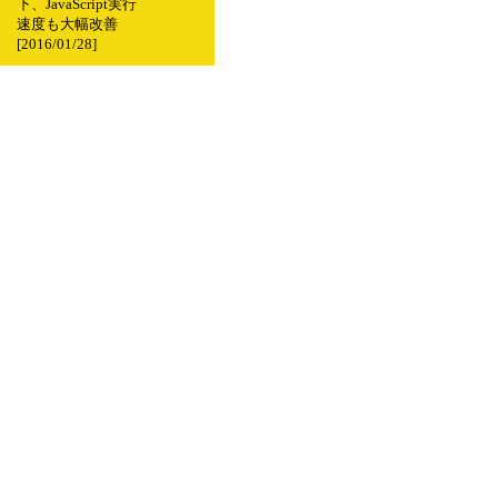
下、JavaScript実行
速度も大幅改善
[2016/01/28]