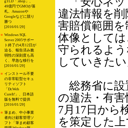
「安心ネッ
gTLD「.shop」、
49億円でGMOが落
違法情報を削
札、Amazonや
Googleなどに競り
害賠償範囲を
勝つ
[2016/01/29]
体像としては
■
Windows SQL
Server 2005サポー
ト終了の4月12日が
守られるよう
迫る、報告済み脆
弱性の深刻度も高
していきたい
く、早急な移行を
[2016/01/29]
■
インストール不要
の非常駐型セキュ
総務省に設
リティソフト
「Dr.Web
の違法・有害
CureIt!」、日本語
版を無料で提供
[2016/01/29]
7月17日か
■
筆まめ、中小事業
を策定した上
者向け顧客管理ソ
フト「筆まめ顧客