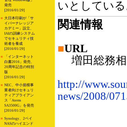
管理 Windows版」
いとしている
発売
[2016/01/29]
■
大日本印刷が「サ
関連情報
イバーナレッジア
カデミー」設立、
IAIの訓練システム
でセキュリティ技
術者を養成
■
URL
[2016/01/29]
増田総務相
■
「インターネット
白書2016」発売、
20周年記念の特別
版
[2016/01/29]
http://www.so
■
NEC、中小規模事
業者向けセキュリ
news/2008/071
ティアプライアン
ス「Aterm
SA3500G」を発売
[2016/01/29]
■
Synology、2ベイ
NASのハイエンド