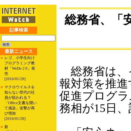
総務省、「
記事検索
最新ニュース
■
レゴ、小学生向け
プログラミング教
総務省は、
材「WeDo 2.0」発
売
[2016/01/29]
報対策を推進
■
マクロウイルスを
促進プログラ
知らない世代の社
員が狙われる？
「Office文書を開い
務相が15日
て感染」攻撃が再
び増加
[2016/01/29]
■
新