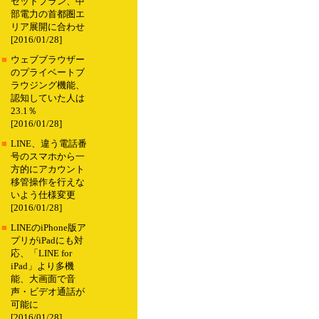
セットプラン、中
部電力の首都圏エ
リア展開に合わせ
[2016/01/28]
■
ウェブブラウザー
のプライベートブ
ラウジング機能、
認知していた人は
23.1％
[2016/01/28]
■
LINE、違う電話番
号のスマホから一
方的にアカウント
移管操作を行えな
いよう仕様変更
[2016/01/28]
■
LINEのiPhone版ア
プリがiPadにも対
応、「LINE for
iPad」より多機
能、大画面で音
声・ビデオ通話が
可能に
[2016/01/28]