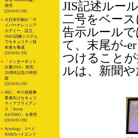
管理 Windows版」
JIS記述ルー
発売
[2016/01/29]
二号をベース
■
大日本印刷が「サ
イバーナレッジア
告示ルールで
カデミー」設立、
IAIの訓練システム
て、末尾が-e
でセキュリティ技
術者を養成
[2016/01/29]
つけることが
■
「インターネット
ルは、新聞や
白書2016」発売、
20周年記念の特別
版
[2016/01/29]
■
NEC、中小規模事
業者向けセキュリ
ティアプライアン
ス「Aterm
SA3500G」を発売
[2016/01/29]
■
Synology、2ベイ
NASのハイエンド