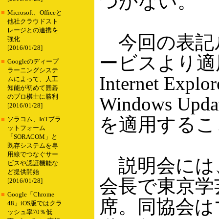
つかない。
■
Microsoft、Officeと
他社クラウドスト
レージとの連携を
今回の表記
強化
[2016/01/28]
ービスより適
■
Googleのディープ
ラーニングシステ
Internet 
ムによって、人工
知能が初めて囲碁
のプロ棋士に勝利
Windows 
[2016/01/28]
を適用するこ
■
ソラコム、IoTプラ
ットフォーム
「SORACOM」と
既存システムを専
用線でつなぐサー
説明会には
ビスや認証機能な
ど提供開始
会長で東京学
[2016/01/28]
■
Google「Chrome
席。同協会は
48」iOS版ではクラ
ッシュ率70％低