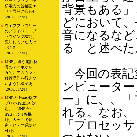
セットプラン、中
背景もある」
部電力の首都圏エ
リア展開に合わせ
[2016/01/28]
どにおいて、
■
ウェブブラウザー
音になるなど
のプライベートブ
ラウジング機能、
認知していた人は
る」と述べた
23.1％
[2016/01/28]
■
LINE、違う電話番
号のスマホから一
今回の表記
方的にアカウント
移管操作を行えな
ンピューター
いよう仕様変更
[2016/01/28]
ー」に、、「
■
LINEのiPhone版ア
プリがiPadにも対
れる。なお、
応、「LINE for
iPad」より多機
能、大画面で音
「プロセッサ
声・ビデオ通話が
可能に
[2016/01/28]