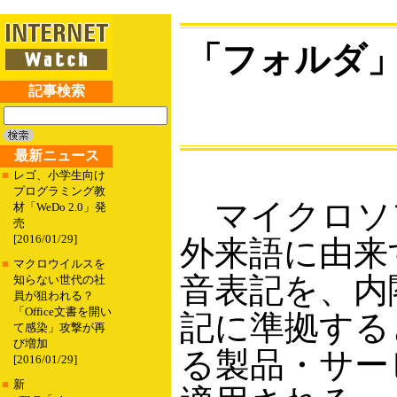
「フォルダ
記事検索
最新ニュース
■
レゴ、小学生向け
プログラミング教
マイクロソフ
材「WeDo 2.0」発
売
[2016/01/29]
外来語に由来
■
マクロウイルスを
音表記を、内
知らない世代の社
員が狙われる？
「Office文書を開い
記に準拠する
て感染」攻撃が再
び増加
る製品・サー
[2016/01/29]
■
新