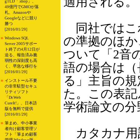
適用される。
gTLD「.shop」、
49億円でGMOが落
札、Amazonや
Googleなどに競り
同社ではこれ
勝つ
[2016/01/29]
の準拠のほか
■
Windows SQL
Server 2005サポー
ト終了の4月12日が
ついて「2音
迫る、報告済み脆
弱性の深刻度も高
語の場合は（
く、早急な移行を
[2016/01/29]
る」主旨の規
■
インストール不要
の非常駐型セキュ
た。この表記
リティソフト
「Dr.Web
学術論文の分
CureIt!」、日本語
版を無料で提供
[2016/01/29]
■
筆まめ、中小事業
カタカナ用
者向け顧客管理ソ
フト「筆まめ顧客