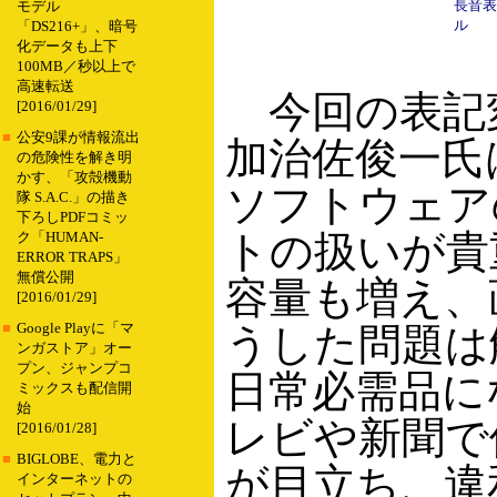
長音表
モデル
ル
「DS216+」、暗号
化データも上下
100MB／秒以上で
高速転送
今回の表記変
[2016/01/29]
■
公安9課が情報流出
加治佐俊一氏
の危険性を解き明
かす、「攻殻機動
ソフトウェア
隊 S.A.C.」の描き
下ろしPDFコミッ
トの扱いが貴
ク「HUMAN-
ERROR TRAPS」
無償公開
容量も増え、
[2016/01/29]
■
Google Playに「マ
うした問題は
ンガストア」オー
プン、ジャンプコ
日常必需品に
ミックスも配信開
始
レビや新聞で
[2016/01/28]
■
BIGLOBE、電力と
が目立ち、違
インターネットの