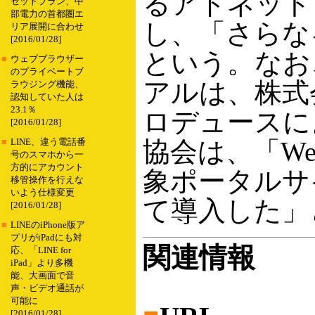
るアドネット
セットプラン、中
部電力の首都圏エ
し、「さらな
リア展開に合わせ
[2016/01/28]
という。なお、
■
ウェブブラウザー
のプライベートブ
アルは、株式
ラウジング機能、
認知していた人は
23.1％
ロデュースに
[2016/01/28]
協会は、「We
■
LINE、違う電話番
号のスマホから一
方的にアカウント
象ポータルサ
移管操作を行えな
いよう仕様変更
て導入した」
[2016/01/28]
■
LINEのiPhone版ア
プリがiPadにも対
関連情報
応、「LINE for
iPad」より多機
能、大画面で音
声・ビデオ通話が
可能に
[2016/01/28]