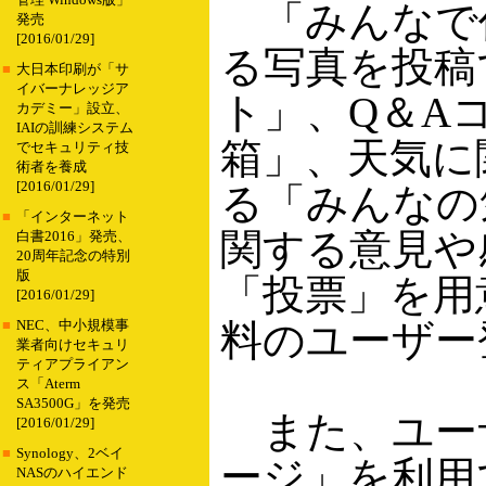
管理 Windows版」
「みんなで
発売
[2016/01/29]
る写真を投稿
■
大日本印刷が「サ
イバーナレッジア
ト」、Q＆A
カデミー」設立、
IAIの訓練システム
箱」、天気に
でセキュリティ技
術者を養成
[2016/01/29]
る「みんなの
■
「インターネット
関する意見や
白書2016」発売、
20周年記念の特別
版
「投票」を用
[2016/01/29]
料のユーザー
■
NEC、中小規模事
業者向けセキュリ
ティアプライアン
ス「Aterm
SA3500G」を発売
また、ユーザ
[2016/01/29]
■
Synology、2ベイ
ージ」を利用
NASのハイエンド