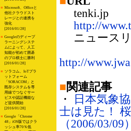
■
URL
■
Microsoft、Officeと
tenki.jp
他社クラウドスト
レージとの連携を
http://www.t
強化
[2016/01/28]
ニュースリ
■
Googleのディープ
ラーニングシステ
ムによって、人工
知能が初めて囲碁
のプロ棋士に勝利
http://www.jwa.
[2016/01/28]
■
ソラコム、IoTプラ
ットフォーム
「SORACOM」と
■
関連記事
既存システムを専
用線でつなぐサー
・
日本気象協
ビスや認証機能な
ど提供開始
士は見た！ 
[2016/01/28]
■
Google「Chrome
（2006/03/09
48」iOS版ではクラ
ッシュ率70％低