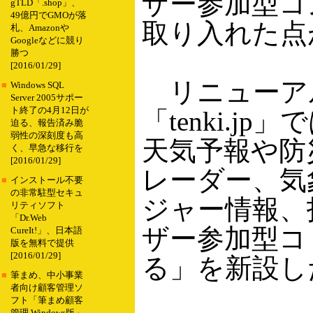
ザー参加型コ
gTLD「.shop」、
49億円でGMOが落
取り入れた点
札、Amazonや
Googleなどに競り
勝つ
[2016/01/29]
リニューア
■
Windows SQL
Server 2005サポー
ト終了の4月12日が
「tenki.jp
迫る、報告済み脆
弱性の深刻度も高
天気予報や防
く、早急な移行を
[2016/01/29]
レーダー、気
■
インストール不要
の非常駐型セキュ
ジャー情報、
リティソフト
「Dr.Web
ザー参加型コ
CureIt!」、日本語
版を無料で提供
[2016/01/29]
る」を新設し
■
筆まめ、中小事業
者向け顧客管理ソ
フト「筆まめ顧客