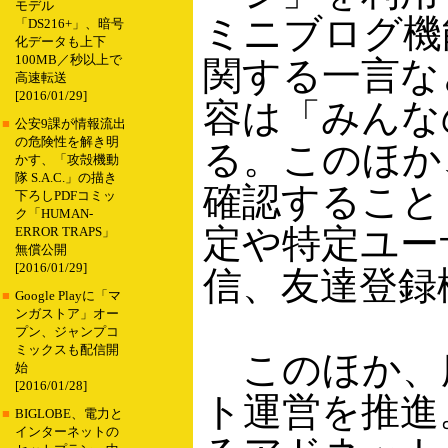
モデル
ミニブログ機
「DS216+」、暗号
化データも上下
100MB／秒以上で
関する一言な
高速転送
[2016/01/29]
容は「みんな
■
公安9課が情報流出
の危険性を解き明
る。このほか
かす、「攻殻機動
隊 S.A.C.」の描き
確認すること
下ろしPDFコミッ
ク「HUMAN-
定や特定ユー
ERROR TRAPS」
無償公開
[2016/01/29]
信、友達登録
■
Google Playに「マ
ンガストア」オー
プン、ジャンプコ
ミックスも配信開
このほか、
始
[2016/01/28]
ト運営を推進。Y
■
BIGLOBE、電力と
インターネットの