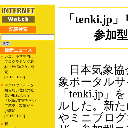
「tenki.
記事検索
参加
最新ニュース
■
レゴ、小学生向け
プログラミング教
日本気象協
材「WeDo 2.0」発
売
[2016/01/29]
象ポータルサ
■
マクロウイルスを
「tenki.j
知らない世代の社
員が狙われる？
「Office文書を開い
ルした。新た
て感染」攻撃が再
び増加
やミニブログ
[2016/01/29]
■
新