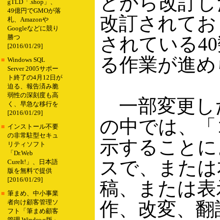
とから改訂し
gTLD「.shop」、
49億円でGMOが落
改訂されており、
札、Amazonや
Googleなどに競り
されている4
勝つ
[2016/01/29]
る作業が進め
■
Windows SQL
Server 2005サポー
ト終了の4月12日が
迫る、報告済み脆
弱性の深刻度も高
一部変更した
く、早急な移行を
[2016/01/29]
の中では、「
■
インストール不要
の非常駐型セキュ
示することに
リティソフト
「Dr.Web
スで、または
CureIt!」、日本語
版を無料で提供
[2016/01/29]
稿、または表
■
筆まめ、中小事業
作、改変、翻
者向け顧客管理ソ
フト「筆まめ顧客