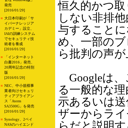
管理 Windows版」
恒久的かつ取
発売
[2016/01/29]
しない非排他的
■
大日本印刷が「サ
イバーナレッジア
与することに
カデミー」設立、
IAIの訓練システム
め、一部のブ
でセキュリティ技
術者を養成
[2016/01/29]
ら批判の声が
■
「インターネット
白書2016」発売、
20周年記念の特別
版
Google
[2016/01/29]
る一般的な理
■
NEC、中小規模事
業者向けセキュリ
ティアプライアン
示あるいは送
ス「Aterm
SA3500G」を発売
ザーからライ
[2016/01/29]
■
Synology、2ベイ
らだと説明す
NASのハイエンド