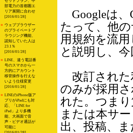
セットプラン、中
部電力の首都圏エ
Googleは、
リア展開に合わせ
[2016/01/28]
たって、他の
■
ウェブブラウザー
のプライベートブ
用規約を流用
ラウジング機能、
認知していた人は
23.1％
と説明し、今
[2016/01/28]
■
LINE、違う電話番
号のスマホから一
方的にアカウント
改訂された利
移管操作を行えな
いよう仕様変更
のみが採用さ
[2016/01/28]
■
LINEのiPhone版ア
れた。つまり
プリがiPadにも対
応、「LINE for
または本サー
iPad」より多機
能、大画面で音
声・ビデオ通話が
出、投稿、ま
可能に
[2016/01/28]