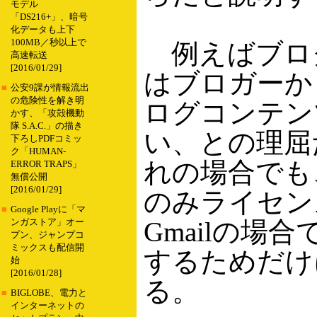
モデル
「DS216+」、暗号
化データも上下
100MB／秒以上で
例えばブログ
高速転送
[2016/01/29]
はブロガーか
■
公安9課が情報流出
の危険性を解き明
ログコンテン
かす、「攻殻機動
隊 S.A.C.」の描き
い、との理屈だ
下ろしPDFコミッ
ク「HUMAN-
れの場合でも
ERROR TRAPS」
無償公開
[2016/01/29]
のみライセン
■
Google Playに「マ
Gmailの場
ンガストア」オー
プン、ジャンプコ
ミックスも配信開
するためだけ
始
[2016/01/28]
る。
■
BIGLOBE、電力と
インターネットの