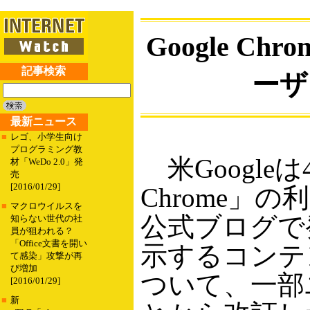
Google 
記事検索
ーザ
最新ニュース
■
レゴ、小学生向け
プログラミング教
米Googleは
材「WeDo 2.0」発
売
[2016/01/29]
Chrome」
■
マクロウイルスを
公式ブログで発表
知らない世代の社
員が狙われる？
「Office文書を開い
示するコンテ
て感染」攻撃が再
び増加
ついて、一部
[2016/01/29]
■
新