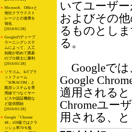
いてユーザー
■
Microsoft、Officeと
他社クラウドスト
およびその他
レージとの連携を
強化
るものとしま
[2016/01/28]
■
Googleのディープ
る。
ラーニングシステ
ムによって、人工
知能が初めて囲碁
のプロ棋士に勝利
Google
[2016/01/28]
■
ソラコム、IoTプラ
Google C
ットフォーム
「SORACOM」と
既存システムを専
適用されるとし
用線でつなぐサー
ビスや認証機能な
Chromeユ
ど提供開始
[2016/01/28]
用される、と
■
Google「Chrome
48」iOS版ではクラ
ッシュ率70％低