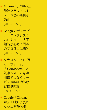
■
Microsoft、Officeと
他社クラウドスト
レージとの連携を
強化
[2016/01/28]
■
Googleのディープ
ラーニングシステ
ムによって、人工
知能が初めて囲碁
のプロ棋士に勝利
[2016/01/28]
■
ソラコム、IoTプラ
ットフォーム
「SORACOM」と
既存システムを専
用線でつなぐサー
ビスや認証機能な
ど提供開始
[2016/01/28]
■
Google「Chrome
48」iOS版ではクラ
ッシュ率70％低