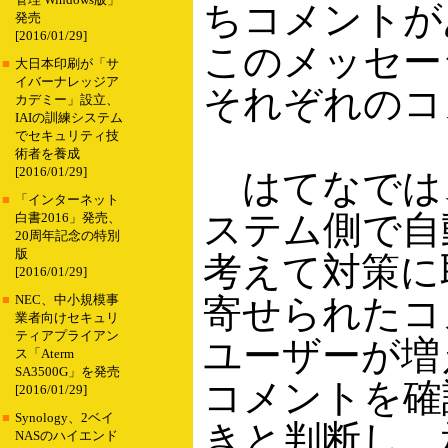
管理 Windows版」
ちコメントが
発売
[2016/01/29]
このメッセー
■
大日本印刷が「サ
イバーナレッジア
それぞれのコ
カデミー」設立、
IAIの訓練システム
でセキュリティ技
術者を養成
[2016/01/29]
はてなでは
■
「インターネット
ステム側で自
白書2016」発売、
20周年記念の特別
版
考えて対策に
[2016/01/29]
寄せられたコ
■
NEC、中小規模事
業者向けセキュリ
ティアプライアン
ユーザーが増
ス「Aterm
SA3500G」を発売
コメントを確
[2016/01/29]
■
Synology、2ベイ
きと判断し、
NASのハイエンド