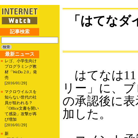
「はてなダ
記事検索
最新ニュース
■
レゴ、小学生向け
プログラミング教
はてなは11
材「WeDo 2.0」発
売
[2016/01/29]
リー」に、ブ
■
マクロウイルスを
の承認後に表
知らない世代の社
員が狙われる？
「Office文書を開い
加した。
て感染」攻撃が再
び増加
[2016/01/29]
■
新