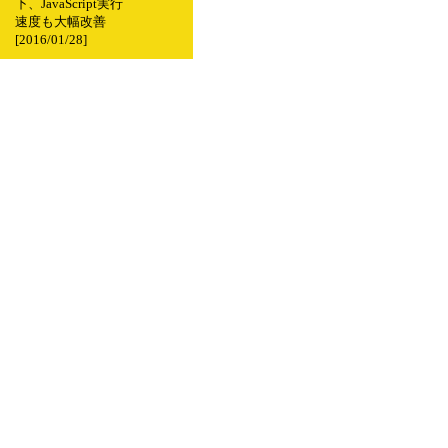
下、JavaScript実行
速度も大幅改善
[2016/01/28]