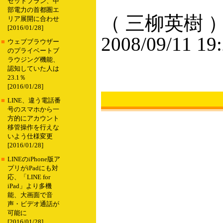
セットプラン、中
部電力の首都圏エ
（ 三柳英樹 
リア展開に合わせ
[2016/01/28]
2008/09/11 19
■
ウェブブラウザー
のプライベートブ
ラウジング機能、
認知していた人は
23.1％
[2016/01/28]
■
LINE、違う電話番
号のスマホから一
方的にアカウント
移管操作を行えな
いよう仕様変更
[2016/01/28]
■
LINEのiPhone版ア
プリがiPadにも対
応、「LINE for
iPad」より多機
能、大画面で音
声・ビデオ通話が
可能に
[2016/01/28]