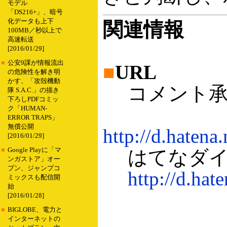
モデル
「DS216+」、暗号
化データも上下
関連情報
100MB／秒以上で
高速転送
[2016/01/29]
■
公安9課が情報流出
■
URL
の危険性を解き明
かす、「攻殻機動
コメント承
隊 S.A.C.」の描き
下ろしPDFコミッ
ク「HUMAN-
ERROR TRAPS」
無償公開
http://d.haten
[2016/01/29]
■
Google Playに「マ
はてなダイ
ンガストア」オー
プン、ジャンプコ
http://d.hate
ミックスも配信開
始
[2016/01/28]
■
BIGLOBE、電力と
インターネットの