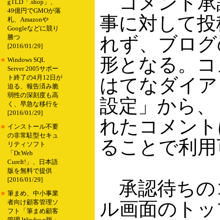
コメント承
gTLD「.shop」、
49億円でGMOが落
事に対して投
札、Amazonや
Googleなどに競り
れず、ブログ
勝つ
[2016/01/29]
形となる。コ
■
Windows SQL
Server 2005サポー
ト終了の4月12日が
はてなダイア
迫る、報告済み脆
弱性の深刻度も高
設定」から、
く、早急な移行を
[2016/01/29]
れたコメント
■
インストール不要
の非常駐型セキュ
ることで利用
リティソフト
「Dr.Web
CureIt!」、日本語
版を無料で提供
[2016/01/29]
承認待ちの
■
筆まめ、中小事業
ル画面のトッ
者向け顧客管理ソ
フト「筆まめ顧客