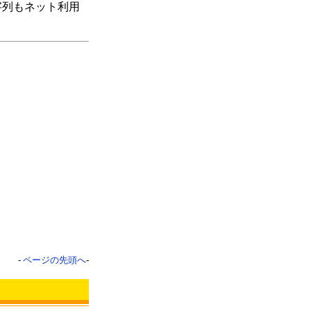
字列もネット利用
-
ページの先頭へ
-