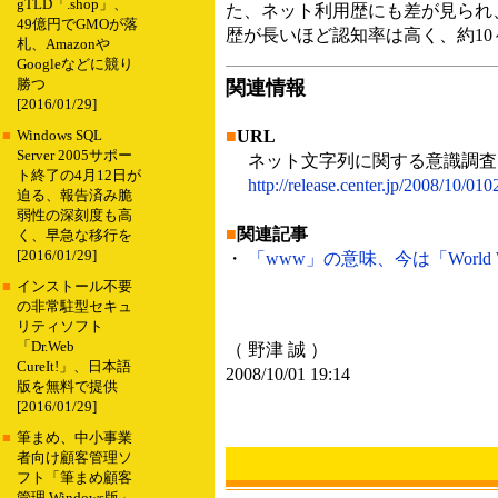
gTLD「.shop」、
た、ネット利用歴にも差が見られ、
49億円でGMOが落
歴が長いほど認知率は高く、約10
札、Amazonや
Googleなどに競り
勝つ
関連情報
[2016/01/29]
■
URL
■
Windows SQL
Server 2005サポー
ネット文字列に関する意識調査
ト終了の4月12日が
http://release.center.jp/2008/10/010
迫る、報告済み脆
弱性の深刻度も高
■
関連記事
く、早急な移行を
[2016/01/29]
・
「www」の意味、今は「World 
■
インストール不要
の非常駐型セキュ
リティソフト
「Dr.Web
（ 野津 誠 ）
CureIt!」、日本語
2008/10/01 19:14
版を無料で提供
[2016/01/29]
■
筆まめ、中小事業
者向け顧客管理ソ
フト「筆まめ顧客