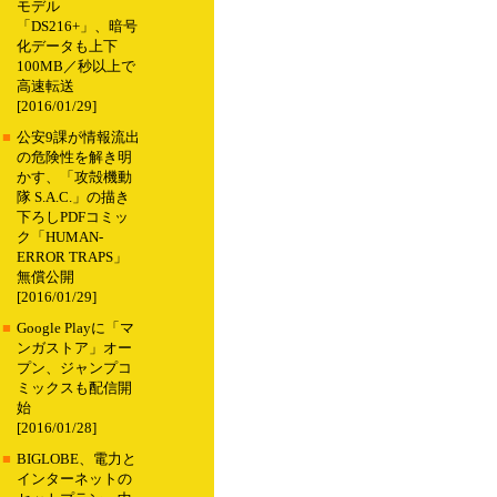
モデル
「DS216+」、暗号
化データも上下
100MB／秒以上で
高速転送
[2016/01/29]
■
公安9課が情報流出
の危険性を解き明
かす、「攻殻機動
隊 S.A.C.」の描き
下ろしPDFコミッ
ク「HUMAN-
ERROR TRAPS」
無償公開
[2016/01/29]
■
Google Playに「マ
ンガストア」オー
プン、ジャンプコ
ミックスも配信開
始
[2016/01/28]
■
BIGLOBE、電力と
インターネットの