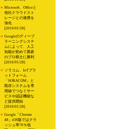
■
Microsoft、Officeと
他社クラウドスト
レージとの連携を
強化
[2016/01/28]
■
Googleのディープ
ラーニングシステ
ムによって、人工
知能が初めて囲碁
のプロ棋士に勝利
[2016/01/28]
■
ソラコム、IoTプラ
ットフォーム
「SORACOM」と
既存システムを専
用線でつなぐサー
ビスや認証機能な
ど提供開始
[2016/01/28]
■
Google「Chrome
48」iOS版ではクラ
ッシュ率70％低