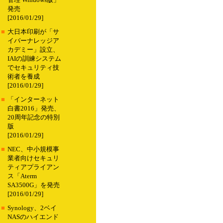
管理 Windows版」
発売
[2016/01/29]
■
大日本印刷が「サ
イバーナレッジア
カデミー」設立、
IAIの訓練システム
でセキュリティ技
術者を養成
[2016/01/29]
■
「インターネット
白書2016」発売、
20周年記念の特別
版
[2016/01/29]
■
NEC、中小規模事
業者向けセキュリ
ティアプライアン
ス「Aterm
SA3500G」を発売
[2016/01/29]
■
Synology、2ベイ
NASのハイエンド