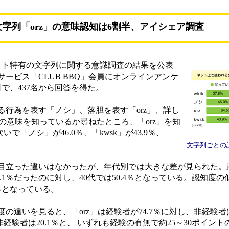
字列「orz」の意味認知は6割半、アイシェア調査
ト特有の文字列に関する意識調査の結果を公表
ービス「CLUB BBQ」会員にオンラインアンケ
日で、437名から回答を得た。
る行為を表す「ノシ」、落胆を表す「orz」、詳し
列の意味を知っているか尋ねたところ、「orz」を知
で「ノシ」が46.0％、「kwsk」が43.9％、
文字列ごとの
立った違いはなかったが、年代別では大きな差が見られた。
8.1％だったのに対し、40代では50.4％となっている。認知度の低
.3％となっている。
違いを見ると、「orz」は経験者が74.7％に対し、非経験者は4
、非経験者は20.1％と、 いずれも経験の有無で約25～30ポイン