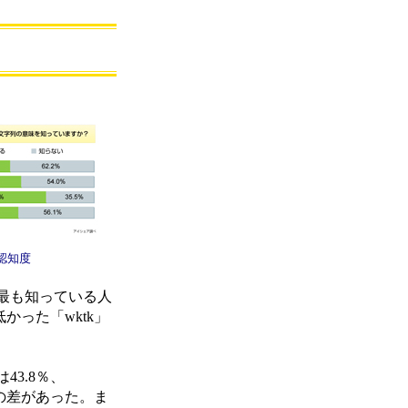
認知度
最も知っている人
かった「wktk」
3.8％、
トの差があった。ま