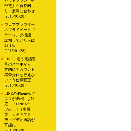
セットプラン、中
部電力の首都圏エ
リア展開に合わせ
[2016/01/28]
■
ウェブブラウザー
のプライベートブ
ラウジング機能、
認知していた人は
23.1％
[2016/01/28]
■
LINE、違う電話番
号のスマホから一
方的にアカウント
移管操作を行えな
いよう仕様変更
[2016/01/28]
■
LINEのiPhone版ア
プリがiPadにも対
応、「LINE for
iPad」より多機
能、大画面で音
声・ビデオ通話が
可能に
[2016/01/28]