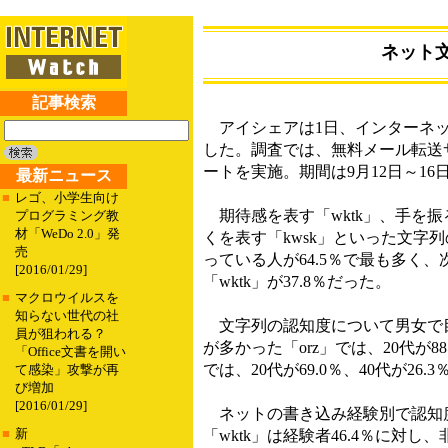
ネット文
記事検索
アイシェアは1日、インターネッ
した。調査では、無料メール転送サ
ートを実施。期間は9月12日～16
最新ニュース
■
レゴ、小学生向け
期待感を表す「wktk」、手を振
プログラミング教
材「WeDo 2.0」発
くを表す「kwsk」といった文字
売
っている人が64.5％で最も多く、次い
[2016/01/29]
「wktk」が37.8％だった。
■
マクロウイルスを
知らない世代の社
文字列の認知度について男女で目
員が狙われる？
が多かった「orz」では、20代が8
「Office文書を開い
では、20代が69.0％、40代が26
て感染」攻撃が再
び増加
[2016/01/29]
ネットの書き込み経験別で認知度の
■
新
「wktk」は経験者46.4％に対し