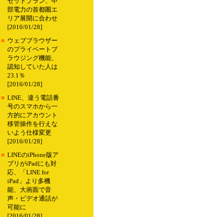
セットプラン、中
部電力の首都圏エ
リア展開に合わせ
[2016/01/28]
■
ウェブブラウザー
のプライベートブ
ラウジング機能、
認知していた人は
23.1％
[2016/01/28]
■
LINE、違う電話番
号のスマホから一
方的にアカウント
移管操作を行えな
いよう仕様変更
[2016/01/28]
■
LINEのiPhone版ア
プリがiPadにも対
応、「LINE for
iPad」より多機
能、大画面で音
声・ビデオ通話が
可能に
[2016/01/28]