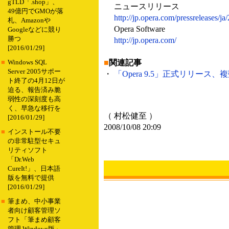
gTLD「.shop」、
ニュースリリース
49億円でGMOが落
http://jp.opera.com/pressreleases/ja
札、Amazonや
Opera Software
Googleなどに競り
勝つ
http://jp.opera.com/
[2016/01/29]
■
関連記事
■
Windows SQL
Server 2005サポー
・
「Opera 9.5」正式リリース
ト終了の4月12日が
迫る、報告済み脆
弱性の深刻度も高
く、早急な移行を
（ 村松健至 ）
[2016/01/29]
2008/10/08 20:09
■
インストール不要
の非常駐型セキュ
リティソフト
「Dr.Web
CureIt!」、日本語
版を無料で提供
[2016/01/29]
■
筆まめ、中小事業
者向け顧客管理ソ
フト「筆まめ顧客