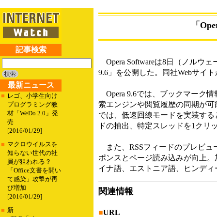
「Ope
記事検索
Opera Softwareは8日（ノル
9.6」を公開した。同社Webサ
最新ニュース
Opera 9.6では、ブックマーク情
■
レゴ、小学生向け
索エンジンや閲覧履歴の同期が可能に
プログラミング教
材「WeDo 2.0」発
では、低速回線モードを実装する
売
ドの抽出、特定スレッドを1クリ
[2016/01/29]
■
マクロウイルスを
また、RSSフィードのプレビュー機
知らない世代の社
ポンスとページ読み込みが向上。
員が狙われる？
イナ語、エストニア語、ヒンディ
「Office文書を開い
て感染」攻撃が再
び増加
関連情報
[2016/01/29]
■
新
■
URL