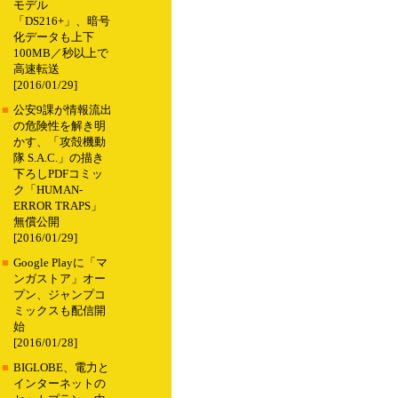
モデル
「DS216+」、暗号
化データも上下
100MB／秒以上で
高速転送
[2016/01/29]
■
公安9課が情報流出
の危険性を解き明
かす、「攻殻機動
隊 S.A.C.」の描き
下ろしPDFコミッ
ク「HUMAN-
ERROR TRAPS」
無償公開
[2016/01/29]
■
Google Playに「マ
ンガストア」オー
プン、ジャンプコ
ミックスも配信開
始
[2016/01/28]
■
BIGLOBE、電力と
インターネットの