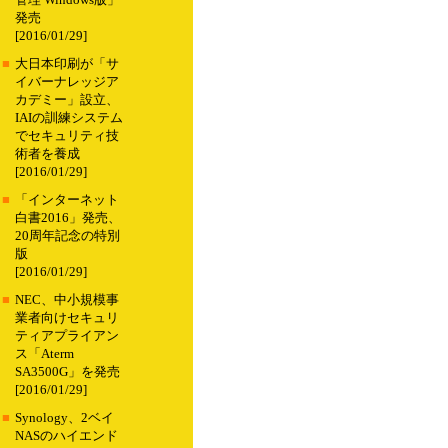
管理 Windows版」
発売
[2016/01/29]
■
大日本印刷が「サ
イバーナレッジア
カデミー」設立、
IAIの訓練システム
でセキュリティ技
術者を養成
[2016/01/29]
■
「インターネット
白書2016」発売、
20周年記念の特別
版
[2016/01/29]
■
NEC、中小規模事
業者向けセキュリ
ティアプライアン
ス「Aterm
SA3500G」を発売
[2016/01/29]
■
Synology、2ベイ
NASのハイエンド