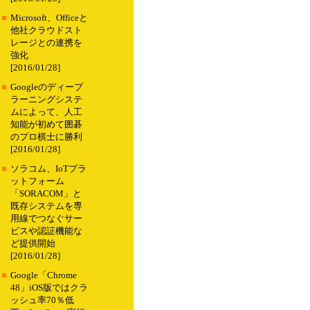
■
Microsoft、Officeと
他社クラウドスト
レージとの連携を
強化
[2016/01/28]
■
Googleのディープ
ラーニングシステ
ムによって、人工
知能が初めて囲碁
のプロ棋士に勝利
[2016/01/28]
■
ソラコム、IoTプラ
ットフォーム
「SORACOM」と
既存システムを専
用線でつなぐサー
ビスや認証機能な
ど提供開始
[2016/01/28]
■
Google「Chrome
48」iOS版ではクラ
ッシュ率70％低