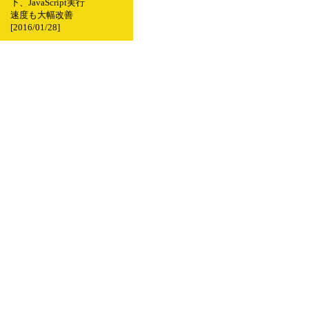
下、JavaScript実行
速度も大幅改善
[2016/01/28]