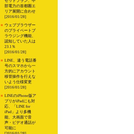
セットプラン、中
部電力の首都圏エ
リア展開に合わせ
[2016/01/28]
■
ウェブブラウザー
のプライベートブ
ラウジング機能、
認知していた人は
23.1％
[2016/01/28]
■
LINE、違う電話番
号のスマホから一
方的にアカウント
移管操作を行えな
いよう仕様変更
[2016/01/28]
■
LINEのiPhone版ア
プリがiPadにも対
応、「LINE for
iPad」より多機
能、大画面で音
声・ビデオ通話が
可能に
[2016/01/28]