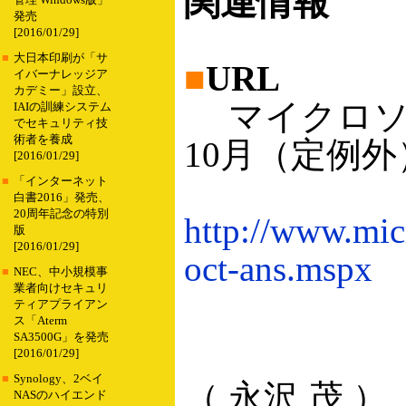
関連情報
管理 Windows版」
発売
[2016/01/29]
■
大日本印刷が「サ
■
URL
イバーナレッジア
カデミー」設立、
マイクロソフ
IAIの訓練システム
でセキュリティ技
術者を養成
10月（定例外
[2016/01/29]
■
「インターネット
白書2016」発売、
20周年記念の特別
http://www.micr
版
[2016/01/29]
oct-ans.mspx
■
NEC、中小規模事
業者向けセキュリ
ティアプライアン
ス「Aterm
SA3500G」を発売
[2016/01/29]
■
Synology、2ベイ
（ 永沢 茂 ）
NASのハイエンド