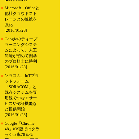
■
Microsoft、Officeと
他社クラウドスト
レージとの連携を
強化
[2016/01/28]
■
Googleのディープ
ラーニングシステ
ムによって、人工
知能が初めて囲碁
のプロ棋士に勝利
[2016/01/28]
■
ソラコム、IoTプラ
ットフォーム
「SORACOM」と
既存システムを専
用線でつなぐサー
ビスや認証機能な
ど提供開始
[2016/01/28]
■
Google「Chrome
48」iOS版ではクラ
ッシュ率70％低