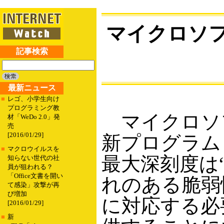
マイクロソフ
記事検索
最新ニュース
■
レゴ、小学生向け
プログラミング教
マイクロソフ
材「WeDo 2.0」発
売
[2016/01/29]
新プログラム
■
マクロウイルスを
最大深刻度は
知らない世代の社
員が狙われる？
「Office文書を開い
れのある脆弱
て感染」攻撃が再
び増加
に対応する必
[2016/01/29]
■
新