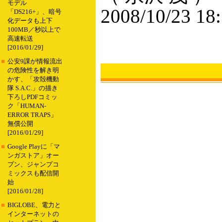
モデル
2008/10/23 18
「DS216+」、暗号
化データも上下
100MB／秒以上で
高速転送
[2016/01/29]
■
公安9課が情報流出
の危険性を解き明
かす、「攻殻機動
隊 S.A.C.」の描き
下ろしPDFコミッ
ク「HUMAN-
ERROR TRAPS」
無償公開
[2016/01/29]
■
Google Playに「マ
ンガストア」オー
プン、ジャンプコ
ミックスも配信開
始
[2016/01/28]
■
BIGLOBE、電力と
インターネットの