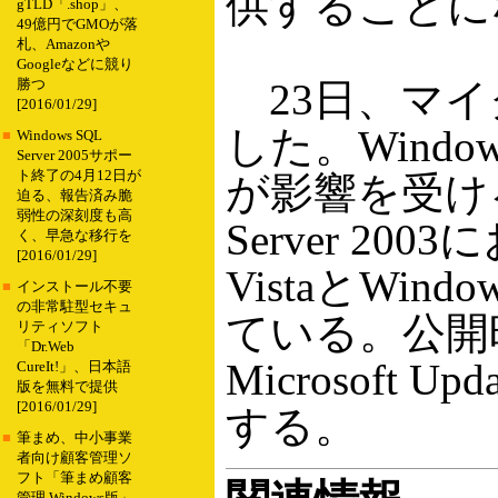
供することに
gTLD「.shop」、
49億円でGMOが落
札、Amazonや
Googleなどに競り
23日、マイ
勝つ
[2016/01/29]
した。Windows V
■
Windows SQL
Server 2005サポー
ト終了の4月12日が
が影響を受ける。
迫る、報告済み脆
弱性の深刻度も高
Server 2
く、早急な移行を
[2016/01/29]
VistaとWin
■
インストール不要
の非常駐型セキュ
ている。公開
リティソフト
「Dr.Web
Microsoft
CureIt!」、日本語
版を無料で提供
[2016/01/29]
する。
■
筆まめ、中小事業
者向け顧客管理ソ
フト「筆まめ顧客