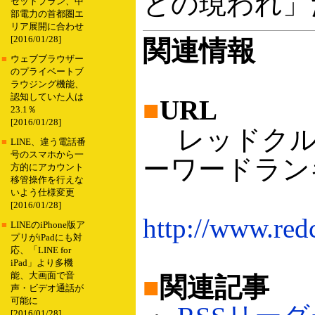
との現われ」
セットプラン、中
部電力の首都圏エ
リア展開に合わせ
[2016/01/28]
関連情報
■
ウェブブラウザー
のプライベートブ
ラウジング機能、
認知していた人は
■
URL
23.1％
[2016/01/28]
レッドクルー
■
LINE、違う電話番
号のスマホから一
ーワードラン
方的にアカウント
移管操作を行えな
いよう仕様変更
[2016/01/28]
http://www.red
■
LINEのiPhone版ア
プリがiPadにも対
応、「LINE for
iPad」より多機
能、大画面で音
■
関連記事
声・ビデオ通話が
可能に
[2016/01/28]