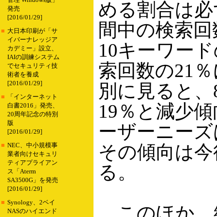
管理 Windows版」
める割合は必
発売
[2016/01/29]
間中の検索回
■
大日本印刷が「サ
イバーナレッジア
10キーワード
カデミー」設立、
IAIの訓練システム
索回数の21
でセキュリティ技
術者を養成
[2016/01/29]
別に見ると、8
■
「インターネット
19％と減少
白書2016」発売、
20周年記念の特別
版
ーザーニーズ
[2016/01/29]
その傾向は今
■
NEC、中小規模事
業者向けセキュリ
ティアプライアン
る。
ス「Aterm
SA3500G」を発売
[2016/01/29]
■
Synology、2ベイ
このほか、
NASのハイエンド