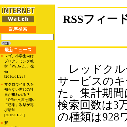
RSSフィー
記事検索
最新ニュース
■
レゴ、小学生向け
プログラミング教
レッドクルー
材「WeDo 2.0」発
売
[2016/01/29]
サービスのキ
■
マクロウイルスを
た。集計期間は
知らない世代の社
員が狙われる？
「Office文書を開い
検索回数は3
て感染」攻撃が再
び増加
の種類は92
[2016/01/29]
■
新