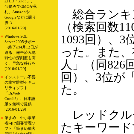
gTLD「.shop」、
49億円でGMOが落
総合ランキン
札、Amazonや
Googleなどに競り
（検索回数110
勝つ
[2016/01/29]
1093回）、
■
Windows SQL
Server 2005サポー
ト終了の4月12日が
った。また、
迫る、報告済み脆
弱性の深刻度も高
人」（同826
く、早急な移行を
[2016/01/29]
回）、3位が
■
インストール不要
の非常駐型セキュ
た。
リティソフト
「Dr.Web
CureIt!」、日本語
版を無料で提供
[2016/01/29]
レッドクルー
■
筆まめ、中小事業
たキーワード
者向け顧客管理ソ
フト「筆まめ顧客