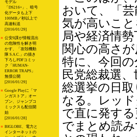
モデル
おいて、「芸
「DS216+」、暗号
化データも上下
100MB／秒以上で
気が高いこと
高速転送
[2016/01/29]
局や経済情勢
■
公安9課が情報流出
の危険性を解き明
関心の高さが
かす、「攻殻機動
隊 S.A.C.」の描き
特に、今回の
下ろしPDFコミッ
ク「HUMAN-
民党総裁選、
ERROR TRAPS」
無償公開
[2016/01/29]
総選挙の日取
■
Google Playに「マ
なる。レッド
ンガストア」オー
プン、ジャンプコ
ミックスも配信開
で直に発する
始
[2016/01/28]
でまとめ読み
■
BIGLOBE、電力と
インターネットの