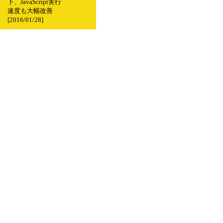
下、JavaScript実行
速度も大幅改善
[2016/01/28]