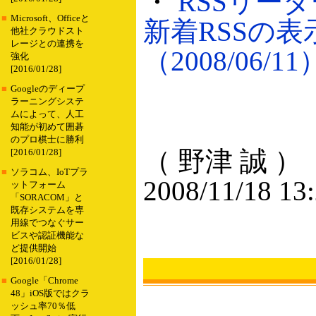
・
RSSリー
■
Microsoft、Officeと
新着RSSの
他社クラウドスト
レージとの連携を
（2008/06/11
強化
[2016/01/28]
■
Googleのディープ
ラーニングシステ
ムによって、人工
知能が初めて囲碁
のプロ棋士に勝利
（ 野津 誠 ）
[2016/01/28]
■
ソラコム、IoTプラ
2008/11/18 13
ットフォーム
「SORACOM」と
既存システムを専
用線でつなぐサー
ビスや認証機能な
ど提供開始
[2016/01/28]
■
Google「Chrome
48」iOS版ではクラ
ッシュ率70％低