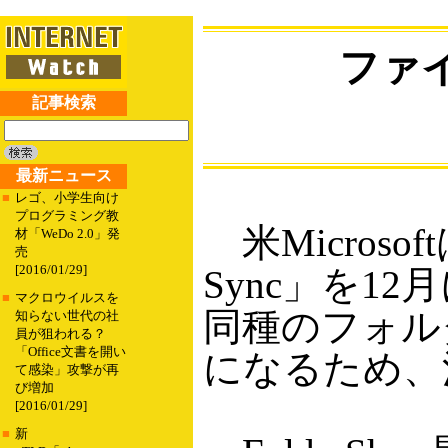
ファイ
記事検索
最新ニュース
■
レゴ、小学生向け
プログラミング教
米Microso
材「WeDo 2.0」発
売
[2016/01/29]
Sync」を
■
マクロウイルスを
同種のフォルダ
知らない世代の社
員が狙われる？
「Office文書を開い
になるため、
て感染」攻撃が再
び増加
[2016/01/29]
■
新