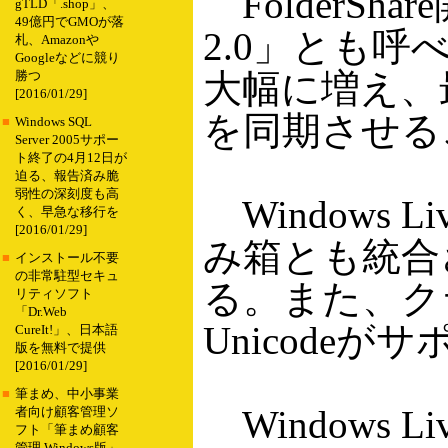
FolderShar
gTLD「.shop」、
49億円でGMOが落
2.0」とも
札、Amazonや
Googleなどに競り
大幅に増え、
勝つ
[2016/01/29]
を同期させる
■
Windows SQL
Server 2005サポー
ト終了の4月12日が
迫る、報告済み脆
弱性の深刻度も高
Windows
く、早急な移行を
[2016/01/29]
み箱とも統合
■
インストール不要
の非常駐型セキュ
る。また、クラ
リティソフト
「Dr.Web
Unicode
CureIt!」、日本語
版を無料で提供
[2016/01/29]
■
筆まめ、中小事業
Windows
者向け顧客管理ソ
フト「筆まめ顧客