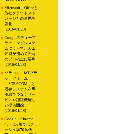
■
Microsoft、Officeと
他社クラウドスト
レージとの連携を
強化
[2016/01/28]
■
Googleのディープ
ラーニングシステ
ムによって、人工
知能が初めて囲碁
のプロ棋士に勝利
[2016/01/28]
■
ソラコム、IoTプラ
ットフォーム
「SORACOM」と
既存システムを専
用線でつなぐサー
ビスや認証機能な
ど提供開始
[2016/01/28]
■
Google「Chrome
48」iOS版ではクラ
ッシュ率70％低