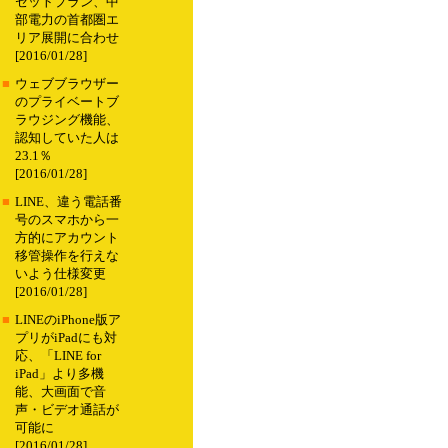
セットプラン、中
部電力の首都圏エ
リア展開に合わせ
[2016/01/28]
■
ウェブブラウザー
のプライベートブ
ラウジング機能、
認知していた人は
23.1％
[2016/01/28]
■
LINE、違う電話番
号のスマホから一
方的にアカウント
移管操作を行えな
いよう仕様変更
[2016/01/28]
■
LINEのiPhone版ア
プリがiPadにも対
応、「LINE for
iPad」より多機
能、大画面で音
声・ビデオ通話が
可能に
[2016/01/28]