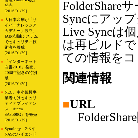
管理 Windows版」
FolderSha
発売
[2016/01/29]
Syncにアッ
■
大日本印刷が「サ
イバーナレッジア
Live Sy
カデミー」設立、
IAIの訓練システム
は再ビルドで
でセキュリティ技
術者を養成
[2016/01/29]
ての情報をコ
■
「インターネット
白書2016」発売、
20周年記念の特別
関連情報
版
[2016/01/29]
■
NEC、中小規模事
業者向けセキュリ
■
URL
ティアプライアン
ス「Aterm
FolderS
SA3500G」を発売
[2016/01/29]
■
Synology、2ベイ
NASのハイエンド