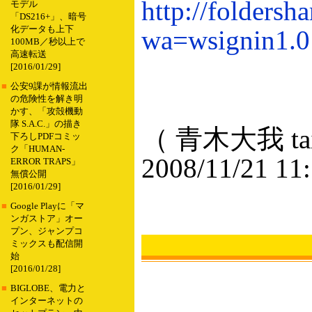
http://folders
モデル
「DS216+」、暗号
化データも上下
wa=wsignin1.0
100MB／秒以上で
高速転送
[2016/01/29]
■
公安9課が情報流出
の危険性を解き明
かす、「攻殻機動
隊 S.A.C.」の描き
（ 青木大我 taig
下ろしPDFコミッ
ク「HUMAN-
2008/11/21 11
ERROR TRAPS」
無償公開
[2016/01/29]
■
Google Playに「マ
ンガストア」オー
プン、ジャンプコ
ミックスも配信開
始
[2016/01/28]
■
BIGLOBE、電力と
インターネットの