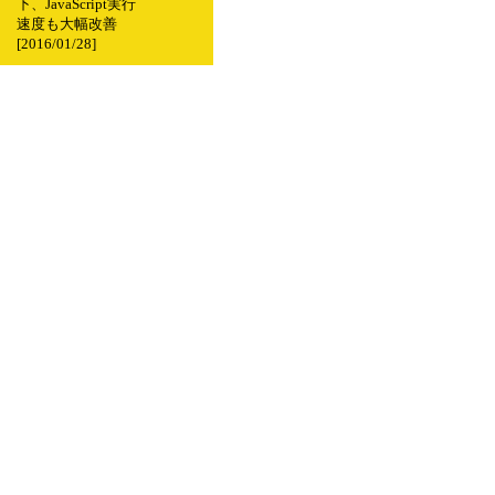
下、JavaScript実行
速度も大幅改善
[2016/01/28]