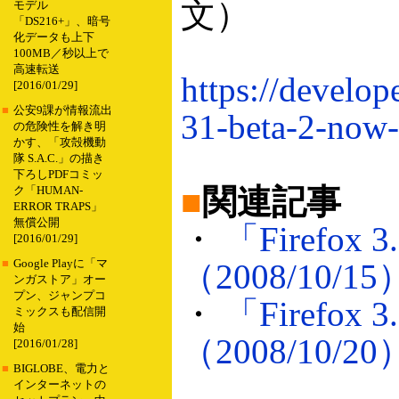
文）
モデル
「DS216+」、暗号
化データも上下
100MB／秒以上で
高速転送
https://develop
[2016/01/29]
■
公安9課が情報流出
31-beta-2-now-
の危険性を解き明
かす、「攻殻機動
隊 S.A.C.」の描き
下ろしPDFコミッ
■
関連記事
ク「HUMAN-
ERROR TRAPS」
無償公開
・
「Firefox
[2016/01/29]
■
Google Playに「マ
（2008/10/15
ンガストア」オー
プン、ジャンプコ
・
「Firef
ミックスも配信開
始
（2008/10/20
[2016/01/28]
■
BIGLOBE、電力と
インターネットの