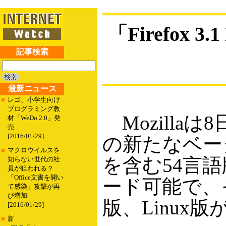
「Firefox
記事検索
最新ニュース
■
レゴ、小学生向け
プログラミング教
Mozillaは8
材「WeDo 2.0」発
売
[2016/01/29]
の新たなベータ
■
マクロウイルスを
を含む54言語
知らない世代の社
員が狙われる？
「Office文書を開い
ード可能で、それ
て感染」攻撃が再
び増加
版、Linux
[2016/01/29]
■
新