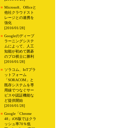
■
Microsoft、Officeと
他社クラウドスト
レージとの連携を
強化
[2016/01/28]
■
Googleのディープ
ラーニングシステ
ムによって、人工
知能が初めて囲碁
のプロ棋士に勝利
[2016/01/28]
■
ソラコム、IoTプラ
ットフォーム
「SORACOM」と
既存システムを専
用線でつなぐサー
ビスや認証機能な
ど提供開始
[2016/01/28]
■
Google「Chrome
48」iOS版ではクラ
ッシュ率70％低