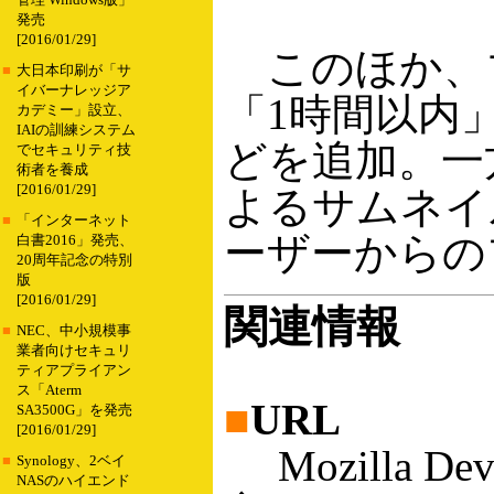
管理 Windows版」
発売
[2016/01/29]
このほか、
■
大日本印刷が「サ
イバーナレッジア
「1時間以内
カデミー」設立、
IAIの訓練システム
どを追加。一方で
でセキュリティ技
術者を養成
[2016/01/29]
よるサムネイ
■
「インターネット
ーザーからの
白書2016」発売、
20周年記念の特別
版
[2016/01/29]
関連情報
■
NEC、中小規模事
業者向けセキュリ
ティアプライアン
ス「Aterm
■
URL
SA3500G」を発売
[2016/01/29]
Mozilla Dev
■
Synology、2ベイ
NASのハイエンド