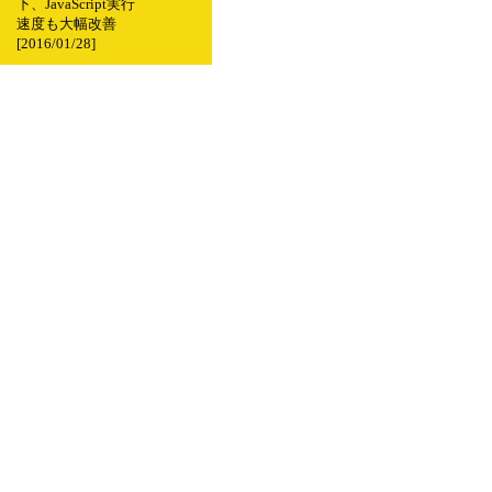
下、JavaScript実行
速度も大幅改善
[2016/01/28]