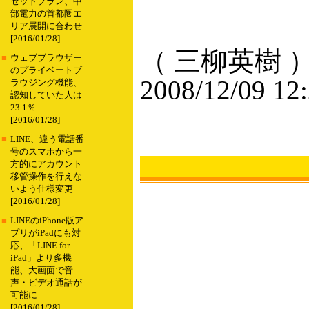
セットプラン、中
部電力の首都圏エ
リア展開に合わせ
[2016/01/28]
（ 三柳英樹 
■
ウェブブラウザー
のプライベートブ
2008/12/09 12
ラウジング機能、
認知していた人は
23.1％
[2016/01/28]
■
LINE、違う電話番
号のスマホから一
方的にアカウント
移管操作を行えな
いよう仕様変更
[2016/01/28]
■
LINEのiPhone版ア
プリがiPadにも対
応、「LINE for
iPad」より多機
能、大画面で音
声・ビデオ通話が
可能に
[2016/01/28]