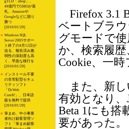
gTLD「.shop」、
49億円でGMOが落
Firefox 
札、Amazonや
Googleなどに競り
ベートブラウ
勝つ
[2016/01/29]
グモードで使
■
Windows SQL
Server 2005サポー
ト終了の4月12日が
か、検索履歴
迫る、報告済み脆
弱性の深刻度も高
Cookie
く、早急な移行を
[2016/01/29]
■
インストール不要
の非常駐型セキュ
また、新しいJa
リティソフト
「Dr.Web
有効となり、Ja
CureIt!」、日本語
版を無料で提供
[2016/01/29]
Beta 1
■
筆まめ、中小事業
要があった。
者向け顧客管理ソ
フト「筆まめ顧客