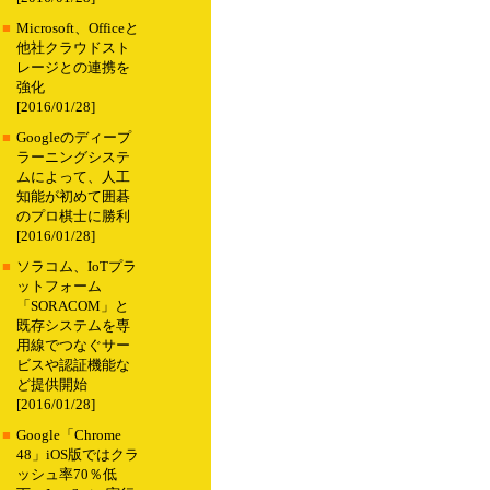
■
Microsoft、Officeと
他社クラウドスト
レージとの連携を
強化
[2016/01/28]
■
Googleのディープ
ラーニングシステ
ムによって、人工
知能が初めて囲碁
のプロ棋士に勝利
[2016/01/28]
■
ソラコム、IoTプラ
ットフォーム
「SORACOM」と
既存システムを専
用線でつなぐサー
ビスや認証機能な
ど提供開始
[2016/01/28]
■
Google「Chrome
48」iOS版ではクラ
ッシュ率70％低