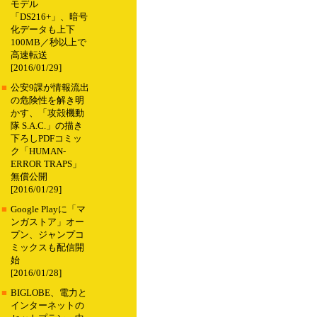
モデル
「DS216+」、暗号
化データも上下
100MB／秒以上で
高速転送
[2016/01/29]
■
公安9課が情報流出
の危険性を解き明
かす、「攻殻機動
隊 S.A.C.」の描き
下ろしPDFコミッ
ク「HUMAN-
ERROR TRAPS」
無償公開
[2016/01/29]
■
Google Playに「マ
ンガストア」オー
プン、ジャンプコ
ミックスも配信開
始
[2016/01/28]
■
BIGLOBE、電力と
インターネットの