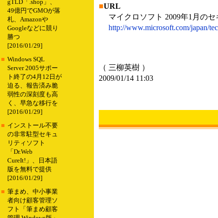
gTLD「.shop」、
■
URL
49億円でGMOが落
マイクロソフト 2009年1月の
札、Amazonや
http://www.microsoft.com/japan/tec
Googleなどに競り
勝つ
[2016/01/29]
■
Windows SQL
（ 三柳英樹 ）
Server 2005サポー
ト終了の4月12日が
2009/01/14 11:03
迫る、報告済み脆
弱性の深刻度も高
く、早急な移行を
[2016/01/29]
■
インストール不要
の非常駐型セキュ
リティソフト
「Dr.Web
CureIt!」、日本語
版を無料で提供
[2016/01/29]
■
筆まめ、中小事業
者向け顧客管理ソ
フト「筆まめ顧客