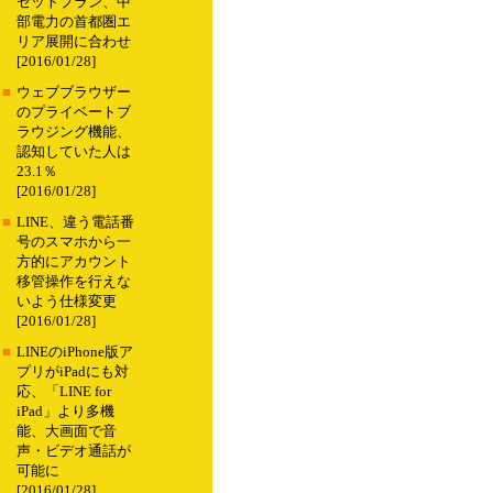
セットプラン、中
部電力の首都圏エ
リア展開に合わせ
[2016/01/28]
■
ウェブブラウザー
のプライベートブ
ラウジング機能、
認知していた人は
23.1％
[2016/01/28]
■
LINE、違う電話番
号のスマホから一
方的にアカウント
移管操作を行えな
いよう仕様変更
[2016/01/28]
■
LINEのiPhone版ア
プリがiPadにも対
応、「LINE for
iPad」より多機
能、大画面で音
声・ビデオ通話が
可能に
[2016/01/28]