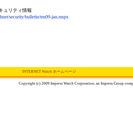
セキュリティ情報
hnet/security/bulletin/ms09-jan.mspx
INTERNET Watch ホームページ
Copyright (c) 2009 Impress Watch Corporation, an Impress Group compan