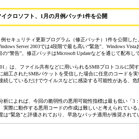
マイクロソフト、1月の月例パッチ1件を公開
月例セキュリティ更新プログラム（修正パッチ）1件を公開した
ndows Server 2003では4段階で最も高い“緊急”、Windows Vista
番目の“警告”。修正パッチはMicrosoft Updateなどを通じて配布
001」は、ファイル共有などに用いられるSMBプロトコルに関
別に細工されたSMBパケットを受信した場合に任意のコードを
接続しているだけでウイルスなどに感染する可能性がある、危
析によれば、今回の脆弱性の悪用可能性指標は最も低い「3
、実際に動作する悪用コードの作成は難しいと考えられている
度は“緊急”と評価されており、早急なパッチ適用が推奨されて