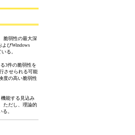
。脆弱性の最大深
およびWindows
している。
する3件の脆弱性を
実行させられる可能
険度の高い脆弱性
：機能する見込み
。ただし、理論的
いる。