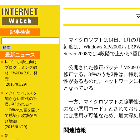
記事検索
マイクロソフトは14日、1月の
刻度は、Windows XP/2000およびWi
Server 2008では4段階で上から3
最新ニュース
■
レゴ、小学生向け
公開された修正パッチ「MS09-
プログラミング教
材「WeDo 2.0」発
修正する。3件のうち2件は、特
売
性があるものだ。ネットワークに
[2016/01/29]
となっている。
■
マクロウイルスを
知らない世代の社
一方、マイクロソフトの脆弱性分
員が狙われる？
のない悪用コード」とされており
「Office文書を開い
には悪用が可能なため、最大深刻
て感染」攻撃が再
び増加
[2016/01/29]
関連情報
■
新