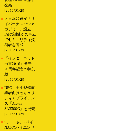
管理 Windows版」
発売
[2016/01/29]
■
大日本印刷が「サ
イバーナレッジア
カデミー」設立、
IAIの訓練システム
でセキュリティ技
術者を養成
[2016/01/29]
■
「インターネット
白書2016」発売、
20周年記念の特別
版
[2016/01/29]
■
NEC、中小規模事
業者向けセキュリ
ティアプライアン
ス「Aterm
SA3500G」を発売
[2016/01/29]
■
Synology、2ベイ
NASのハイエンド