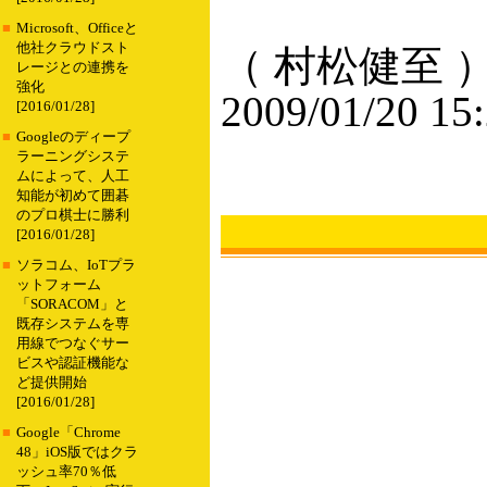
■
Microsoft、Officeと
他社クラウドスト
（ 村松健至 
レージとの連携を
強化
2009/01/20 15
[2016/01/28]
■
Googleのディープ
ラーニングシステ
ムによって、人工
知能が初めて囲碁
のプロ棋士に勝利
[2016/01/28]
■
ソラコム、IoTプラ
ットフォーム
「SORACOM」と
既存システムを専
用線でつなぐサー
ビスや認証機能な
ど提供開始
[2016/01/28]
■
Google「Chrome
48」iOS版ではクラ
ッシュ率70％低