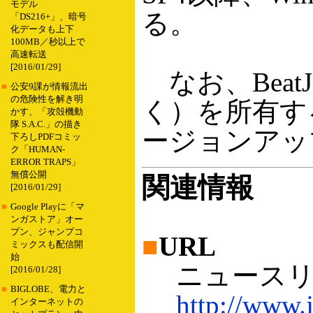
モデル
る。
「DS216+」、暗号
化データも上下
100MB／秒以上で
高速転送
[2016/01/29]
なお、BeatJam
■
公安9課が情報流出
の危険性を解き明
く）を所有する
かす、「攻殻機動
隊 S.A.C.」の描き
ージョンアッ
下ろしPDFコミッ
ク「HUMAN-
ERROR TRAPS」
無償公開
関連情報
[2016/01/29]
■
Google Playに「マ
ンガストア」オー
プン、ジャンプコ
■
URL
ミックスも配信開
始
ニュースリ
[2016/01/28]
■
BIGLOBE、電力と
http://www.
インターネットの