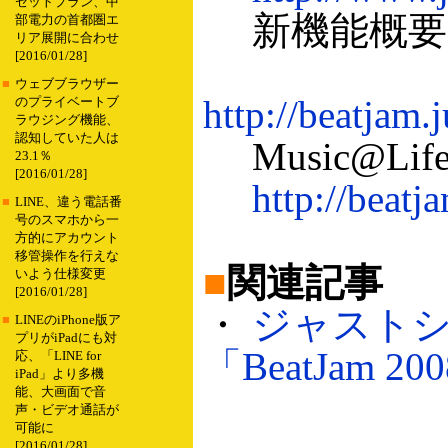
セットプラン、中
新機能概要
部電力の首都圏エ
リア展開に合わせ
[2016/01/28]
■
ウェブブラウザー
http://beatjam.
のプライベートブ
ラウジング機能、
認知していた人は
Music@Lif
23.1％
[2016/01/28]
http://beatja
■
LINE、違う電話番
号のスマホから一
方的にアカウント
移管操作を行えな
■
関連記事
いよう仕様変更
[2016/01/28]
・
ジャストシ
■
LINEのiPhone版ア
プリがiPadにも対
「BeatJam 2
応、「LINE for
iPad」より多機
能、大画面で音
声・ビデオ通話が
可能に
[2016/01/28]