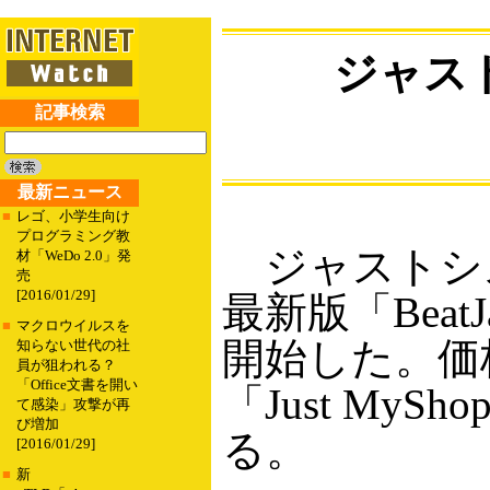
ジャス
記事検索
最新ニュース
■
レゴ、小学生向け
プログラミング教
ジャストシス
材「WeDo 2.0」発
売
[2016/01/29]
最新版「Beat
■
マクロウイルスを
開始した。価
知らない世代の社
員が狙われる？
「Office文書を開い
「Just My
て感染」攻撃が再
び増加
る。
[2016/01/29]
■
新