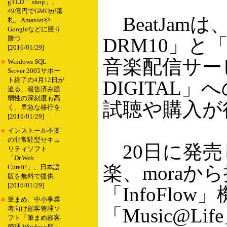
gTLD「.shop」、
49億円でGMOが落
BeatJamは
札、Amazonや
Googleなどに競り
DRM10」と
勝つ
[2016/01/29]
音楽配信サービス
■
Windows SQL
Server 2005サポー
ト終了の4月12日が
DIGITAL
迫る、報告済み脆
弱性の深刻度も高
試聴や購入が
く、早急な移行を
[2016/01/29]
■
インストール不要
の非常駐型セキュ
20日に発売した
リティソフト
「Dr.Web
楽、mora
CureIt!」、日本語
版を無料で提供
[2016/01/29]
「InfoFl
■
筆まめ、中小事業
「Music@
者向け顧客管理ソ
フト「筆まめ顧客