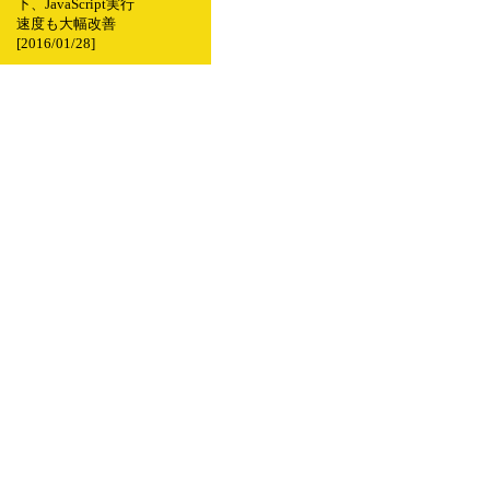
下、JavaScript実行
速度も大幅改善
[2016/01/28]