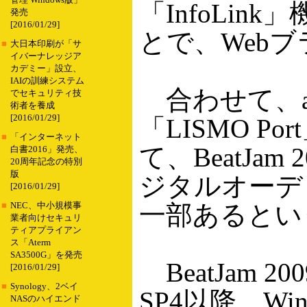
管理 Windows版」
「InfoLi
発売
[2016/01/29]
とで、Web
■
大日本印刷が「サ
イバーナレッジア
カデミー」設立、
IAIの訓練システム
合わせて、a
でセキュリティ技
術者を養成
[2016/01/29]
「LISMO 
■
「インターネット
て、BeatJ
白書2016」発売、
20周年記念の特別
版
ジタルオーデ
[2016/01/29]
一部あるとい
■
NEC、中小規模事
業者向けセキュリ
ティアプライアン
ス「Aterm
SA3500G」を発売
BeatJam 20
[2016/01/29]
■
Synology、2ベイ
SP4以降、Win
NASのハイエンド