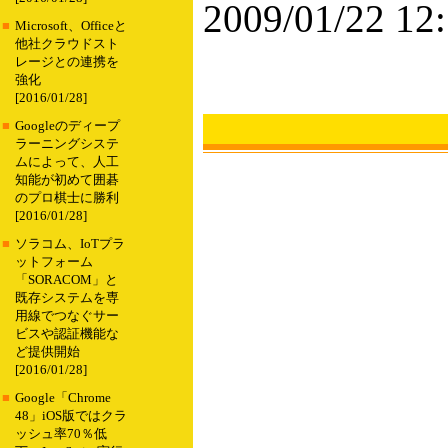
2009/01/22 12
■
Microsoft、Officeと
他社クラウドスト
レージとの連携を
強化
[2016/01/28]
■
Googleのディープ
ラーニングシステ
ムによって、人工
知能が初めて囲碁
のプロ棋士に勝利
[2016/01/28]
■
ソラコム、IoTプラ
ットフォーム
「SORACOM」と
既存システムを専
用線でつなぐサー
ビスや認証機能な
ど提供開始
[2016/01/28]
■
Google「Chrome
48」iOS版ではクラ
ッシュ率70％低