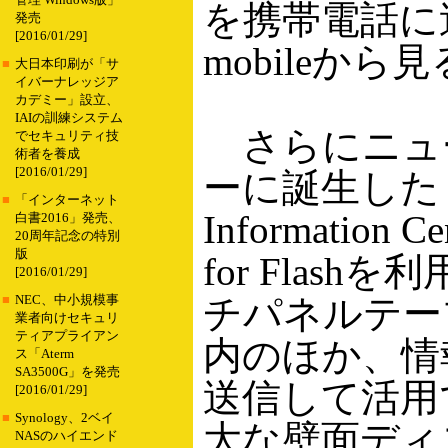
管理 Windows版」
を携帯電話に送信し
発売
[2016/01/29]
mobileか
■
大日本印刷が「サ
イバーナレッジア
カデミー」設立、
IAIの訓練システム
さらにニュ
でセキュリティ技
術者を養成
[2016/01/29]
ーに誕生した「Offi
■
「インターネット
Information 
白書2016」発売、
20周年記念の特別
版
for Fla
[2016/01/29]
チパネルテー
■
NEC、中小規模事
業者向けセキュリ
ティアプライアン
内のほか、情
ス「Aterm
SA3500G」を発売
送信して活用
[2016/01/29]
■
Synology、2ベイ
大な壁面ディスプ
NASのハイエンド