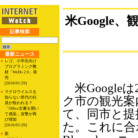
米Googl
記事検索
最新ニュース
■
レゴ、小学生向け
プログラミング教
材「WeDo 2.0」発
売
[2016/01/29]
米Google
■
マクロウイルスを
ク市の観光案
知らない世代の社
員が狙われる？
「Office文書を開い
て、同市と提
て感染」攻撃が再
び増加
た。これに合わ
[2016/01/29]
■
新