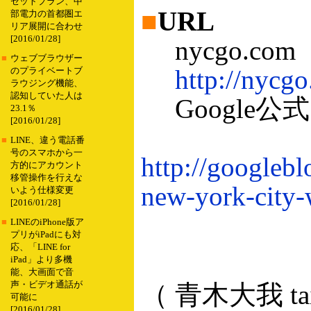
セットプラン、中
■
URL
部電力の首都圏エ
リア展開に合わせ
[2016/01/28]
nycgo.com
■
ウェブブラウザー
http://nycg
のプライベートブ
ラウジング機能、
認知していた人は
Google
23.1％
[2016/01/28]
■
LINE、違う電話番
号のスマホから一
http://googleb
方的にアカウント
移管操作を行えな
new-york-city-
いよう仕様変更
[2016/01/28]
■
LINEのiPhone版ア
プリがiPadにも対
応、「LINE for
iPad」より多機
能、大画面で音
声・ビデオ通話が
（ 青木大我 taig
可能に
[2016/01/28]