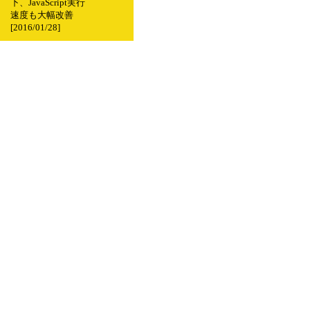
下、JavaScript実行
速度も大幅改善
[2016/01/28]