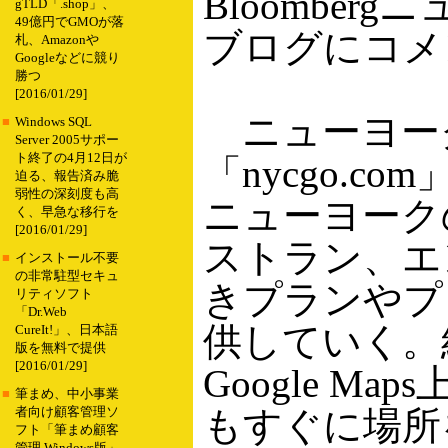
Bloomber
gTLD「.shop」、
49億円でGMOが落
ブログにコメ
札、Amazonや
Googleなどに競り
勝つ
[2016/01/29]
ニューヨー
■
Windows SQL
Server 2005サポー
ト終了の4月12日が
「nycgo.co
迫る、報告済み脆
弱性の深刻度も高
ニューヨーク
く、早急な移行を
[2016/01/29]
ストラン、エ
■
インストール不要
の非常駐型セキュ
きプランやプ
リティソフト
「Dr.Web
供していく。
CureIt!」、日本語
版を無料で提供
[2016/01/29]
Google 
■
筆まめ、中小事業
もすぐに場所
者向け顧客管理ソ
フト「筆まめ顧客