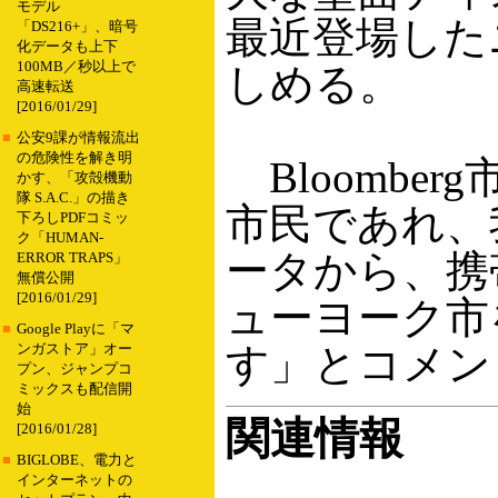
モデル
最近登場した
「DS216+」、暗号
化データも上下
100MB／秒以上で
しめる。
高速転送
[2016/01/29]
■
公安9課が情報流出
の危険性を解き明
Bloombe
かす、「攻殻機動
隊 S.A.C.」の描き
市民であれ、
下ろしPDFコミッ
ク「HUMAN-
ータから、携
ERROR TRAPS」
無償公開
[2016/01/29]
ューヨーク市
■
Google Playに「マ
す」とコメン
ンガストア」オー
プン、ジャンプコ
ミックスも配信開
始
関連情報
[2016/01/28]
■
BIGLOBE、電力と
インターネットの