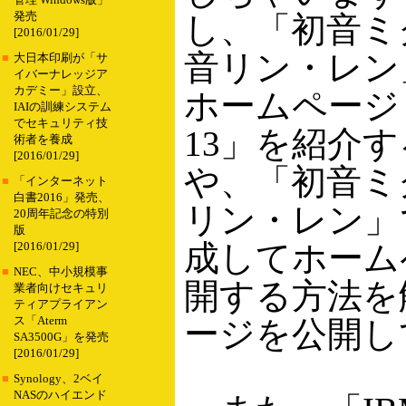
管理 Windows版」
発売
し、「初音ミ
[2016/01/29]
音リン・レン
■
大日本印刷が「サ
イバーナレッジア
カデミー」設立、
ホームページ
IAIの訓練システム
でセキュリティ技
13」を紹介
術者を養成
[2016/01/29]
や、「初音ミ
■
「インターネット
白書2016」発売、
リン・レン」
20周年記念の特別
版
成してホーム
[2016/01/29]
■
NEC、中小規模事
開する方法を
業者向けセキュリ
ティアプライアン
ス「Aterm
ージを公開し
SA3500G」を発売
[2016/01/29]
■
Synology、2ベイ
NASのハイエンド