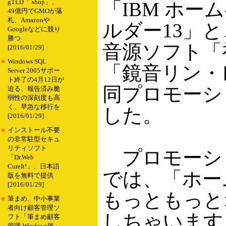
gTLD「.shop」、
「IBM ホー
49億円でGMOが落
札、Amazonや
ルダー13」
Googleなどに競り
勝つ
音源ソフト「
[2016/01/29]
■
Windows SQL
「鏡音リン・
Server 2005サポー
ト終了の4月12日が
同プロモーシ
迫る、報告済み脆
弱性の深刻度も高
く、早急な移行を
した。
[2016/01/29]
■
インストール不要
の非常駐型セキュ
リティソフト
プロモーシ
「Dr.Web
CureIt!」、日本語
では、「ホー
版を無料で提供
[2016/01/29]
もっともっと
■
筆まめ、中小事業
者向け顧客管理ソ
しちゃいます
フト「筆まめ顧客