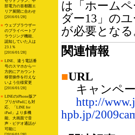
セットプラン、中
は「ホームペ
部電力の首都圏エ
リア展開に合わせ
ダー13」の
[2016/01/28]
■
ウェブブラウザー
が必要となる
のプライベートブ
ラウジング機能、
認知していた人は
関連情報
23.1％
[2016/01/28]
■
LINE、違う電話番
号のスマホから一
方的にアカウント
■
URL
移管操作を行えな
いよう仕様変更
キャンペー
[2016/01/28]
■
LINEのiPhone版ア
http://www.j
プリがiPadにも対
応、「LINE for
hpb.jp/2009ca
iPad」より多機
能、大画面で音
声・ビデオ通話が
可能に
[2016/01/28]