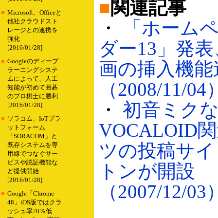
■
関連記事
■
Microsoft、Officeと
・
「ホーム
他社クラウドスト
レージとの連携を
強化
ダー13」発
[2016/01/28]
■
Googleのディープ
画の挿入機能
ラーニングシステ
ムによって、人工
（2008/11/04
知能が初めて囲碁
のプロ棋士に勝利
・
初音ミク
[2016/01/28]
■
ソラコム、IoTプラ
VOCALOI
ットフォーム
「SORACOM」と
ツの投稿サイ
既存システムを専
用線でつなぐサー
ビスや認証機能な
トンが開設
ど提供開始
[2016/01/28]
（2007/12/03
■
Google「Chrome
48」iOS版ではクラ
ッシュ率70％低