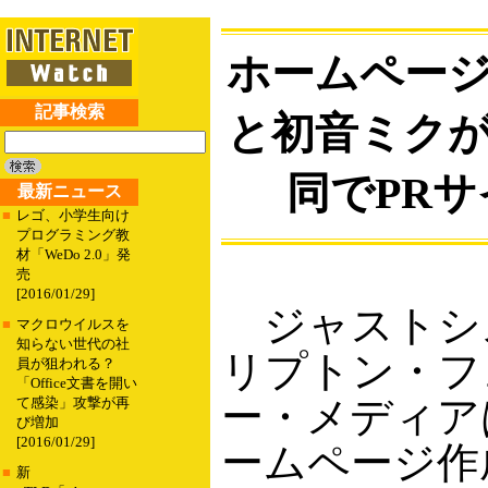
ホームペー
記事検索
と初音ミク
同でPR
最新ニュース
■
レゴ、小学生向け
プログラミング教
材「WeDo 2.0」発
売
[2016/01/29]
ジャストシ
■
マクロウイルスを
知らない世代の社
リプトン・フ
員が狙われる？
「Office文書を開い
ー・メディア
て感染」攻撃が再
び増加
[2016/01/29]
ームページ作
■
新