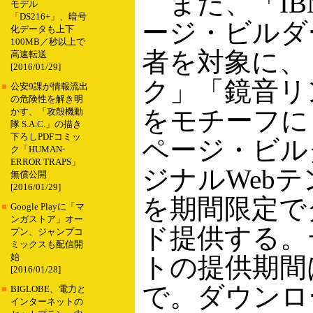
また、「IB
モデル
「DS216+」、暗号
ージ・ビルダ
化データも上下
100MB／秒以上で
者を対象に、
高速転送
[2016/01/29]
ク」「鏡音リ
■
公安9課が情報流出
の危険性を解き明
をモチーフに
かす、「攻殻機動
隊 S.A.C.」の描き
下ろしPDFコミッ
ページ・ビル
ク「HUMAN-
ERROR TRAPS」
ジナルWeb
無償公開
[2016/01/29]
を期間限定で
■
Google Playに「マ
ンガストア」オー
ド提供する。
プン、ジャンプコ
ミックスも配信開
始
トの提供期間は
[2016/01/28]
で。ダウンロ
■
BIGLOBE、電力と
インターネットの