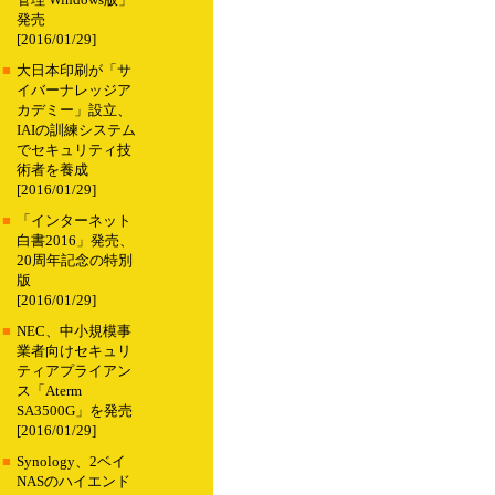
管理 Windows版」
発売
[2016/01/29]
■
大日本印刷が「サ
イバーナレッジア
カデミー」設立、
IAIの訓練システム
でセキュリティ技
術者を養成
[2016/01/29]
■
「インターネット
白書2016」発売、
20周年記念の特別
版
[2016/01/29]
■
NEC、中小規模事
業者向けセキュリ
ティアプライアン
ス「Aterm
SA3500G」を発売
[2016/01/29]
■
Synology、2ベイ
NASのハイエンド