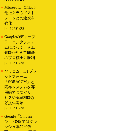
■
Microsoft、Officeと
他社クラウドスト
レージとの連携を
強化
[2016/01/28]
■
Googleのディープ
ラーニングシステ
ムによって、人工
知能が初めて囲碁
のプロ棋士に勝利
[2016/01/28]
■
ソラコム、IoTプラ
ットフォーム
「SORACOM」と
既存システムを専
用線でつなぐサー
ビスや認証機能な
ど提供開始
[2016/01/28]
■
Google「Chrome
48」iOS版ではクラ
ッシュ率70％低