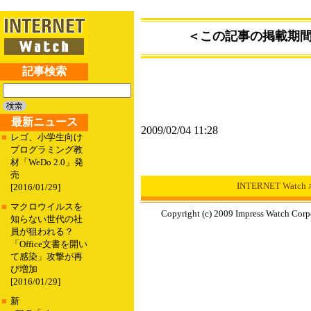
＜この記事の掲載期
記事検索
最新ニュース
2009/02/04 11:28
■
レゴ、小学生向け
プログラミング教
材「WeDo 2.0」発
売
INTERNET Wat
[2016/01/29]
■
マクロウイルスを
Copyright (c) 2009 Impress Watch Corp
知らない世代の社
員が狙われる？
「Office文書を開い
て感染」攻撃が再
び増加
[2016/01/29]
■
新