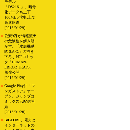
モデル
「DS216+」、暗号
化データも上下
100MB／秒以上で
高速転送
[2016/01/29]
■
公安9課が情報流出
の危険性を解き明
かす、「攻殻機動
隊 S.A.C.」の描き
下ろしPDFコミッ
ク「HUMAN-
ERROR TRAPS」
無償公開
[2016/01/29]
■
Google Playに「マ
ンガストア」オー
プン、ジャンプコ
ミックスも配信開
始
[2016/01/28]
■
BIGLOBE、電力と
インターネットの