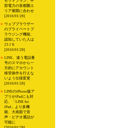
セットプラン、中
部電力の首都圏エ
リア展開に合わせ
[2016/01/28]
■
ウェブブラウザー
のプライベートブ
ラウジング機能、
認知していた人は
23.1％
[2016/01/28]
■
LINE、違う電話番
号のスマホから一
方的にアカウント
移管操作を行えな
いよう仕様変更
[2016/01/28]
■
LINEのiPhone版ア
プリがiPadにも対
応、「LINE for
iPad」より多機
能、大画面で音
声・ビデオ通話が
可能に
[2016/01/28]