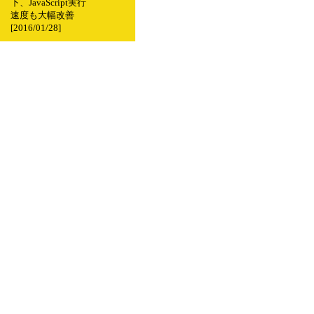
下、JavaScript実行
速度も大幅改善
[2016/01/28]