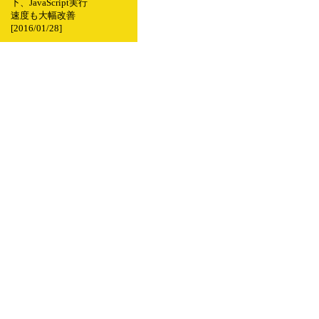
下、JavaScript実行
速度も大幅改善
[2016/01/28]