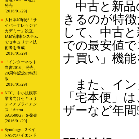
管理 Windows版」
中古と新品
発売
[2016/01/29]
きるのが特徴
■
大日本印刷が「サ
イバーナレッジア
して、中古と
カデミー」設立、
IAIの訓練システム
での最安値で
でセキュリティ技
術者を養成
[2016/01/29]
ナ買い」機能
■
「インターネット
白書2016」発売、
20周年記念の特別
版
また、イン
[2016/01/29]
「宅本便」は
■
NEC、中小規模事
業者向けセキュリ
ティアプライアン
ザーなど年間
ス「Aterm
SA3500G」を発売
[2016/01/29]
■
Synology、2ベイ
NASのハイエンド