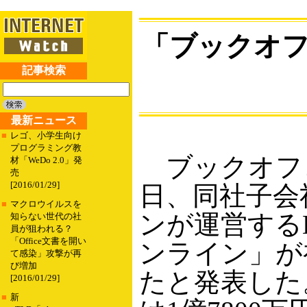
「ブックオフ
記事検索
最新ニュース
■
レゴ、小学生向け
プログラミング教
ブックオフコ
材「WeDo 2.0」発
売
[2016/01/29]
日、同社子会
■
マクロウイルスを
ンが運営する
知らない世代の社
員が狙われる？
「Office文書を開い
ンライン」が
て感染」攻撃が再
び増加
たと発表した。
[2016/01/29]
■
新