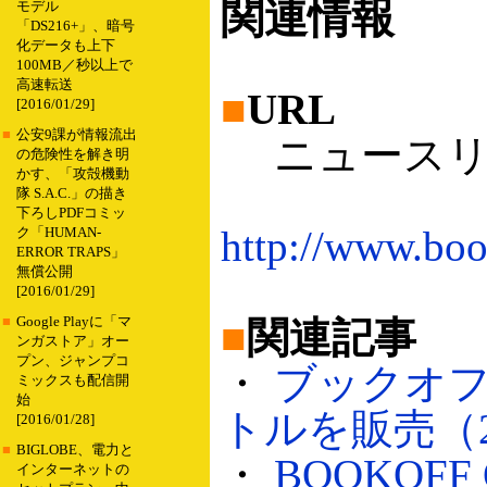
関連情報
モデル
「DS216+」、暗号
化データも上下
100MB／秒以上で
高速転送
■
URL
[2016/01/29]
■
公安9課が情報流出
ニュースリリ
の危険性を解き明
かす、「攻殻機動
隊 S.A.C.」の描き
下ろしPDFコミッ
http://www.boo
ク「HUMAN-
ERROR TRAPS」
無償公開
[2016/01/29]
■
Google Playに「マ
■
関連記事
ンガストア」オー
プン、ジャンプコ
・
ブックオフ
ミックスも配信開
始
トルを販売（200
[2016/01/28]
■
BIGLOBE、電力と
・
BOOKOF
インターネットの