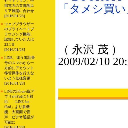
セットプラン、中
「タメシ買い」パ
部電力の首都圏エ
リア展開に合わせ
[2016/01/28]
■
ウェブブラウザー
のプライベートブ
ラウジング機能、
認知していた人は
23.1％
（ 永沢 茂 ）
[2016/01/28]
2009/02/10 20
■
LINE、違う電話番
号のスマホから一
方的にアカウント
移管操作を行えな
いよう仕様変更
[2016/01/28]
■
LINEのiPhone版ア
プリがiPadにも対
応、「LINE for
iPad」より多機
能、大画面で音
声・ビデオ通話が
可能に
[2016/01/28]