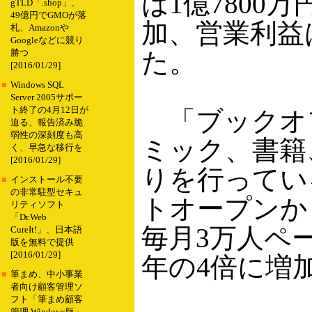
は1億7800
gTLD「.shop」、
49億円でGMOが落
加、営業利益は
札、Amazonや
Googleなどに競り
た。
勝つ
[2016/01/29]
■
Windows SQL
Server 2005サポー
ト終了の4月12日が
「ブックオ
迫る、報告済み脆
弱性の深刻度も高
ミック、書籍
く、早急な移行を
[2016/01/29]
りを行ってい
■
インストール不要
の非常駐型セキュ
トオープンか
リティソフト
「Dr.Web
毎月3万人ペ
CureIt!」、日本語
版を無料で提供
[2016/01/29]
年の4倍に増
■
筆まめ、中小事業
者向け顧客管理ソ
フト「筆まめ顧客