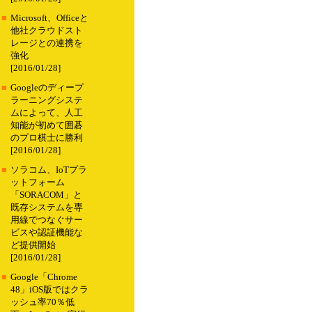
■
Microsoft、Officeと
他社クラウドスト
レージとの連携を
強化
[2016/01/28]
■
Googleのディープ
ラーニングシステ
ムによって、人工
知能が初めて囲碁
のプロ棋士に勝利
[2016/01/28]
■
ソラコム、IoTプラ
ットフォーム
「SORACOM」と
既存システムを専
用線でつなぐサー
ビスや認証機能な
ど提供開始
[2016/01/28]
■
Google「Chrome
48」iOS版ではクラ
ッシュ率70％低