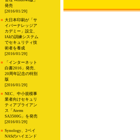
管理 Windows版」
発売
[2016/01/29]
■
大日本印刷が「サ
イバーナレッジア
カデミー」設立、
IAIの訓練システム
でセキュリティ技
術者を養成
[2016/01/29]
■
「インターネット
白書2016」発売、
20周年記念の特別
版
[2016/01/29]
■
NEC、中小規模事
業者向けセキュリ
ティアプライアン
ス「Aterm
SA3500G」を発売
[2016/01/29]
■
Synology、2ベイ
NASのハイエンド