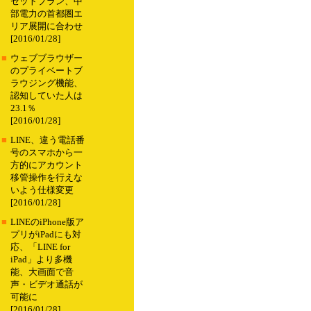
セットプラン、中
部電力の首都圏エ
リア展開に合わせ
[2016/01/28]
■
ウェブブラウザー
のプライベートブ
ラウジング機能、
認知していた人は
23.1％
[2016/01/28]
■
LINE、違う電話番
号のスマホから一
方的にアカウント
移管操作を行えな
いよう仕様変更
[2016/01/28]
■
LINEのiPhone版ア
プリがiPadにも対
応、「LINE for
iPad」より多機
能、大画面で音
声・ビデオ通話が
可能に
[2016/01/28]