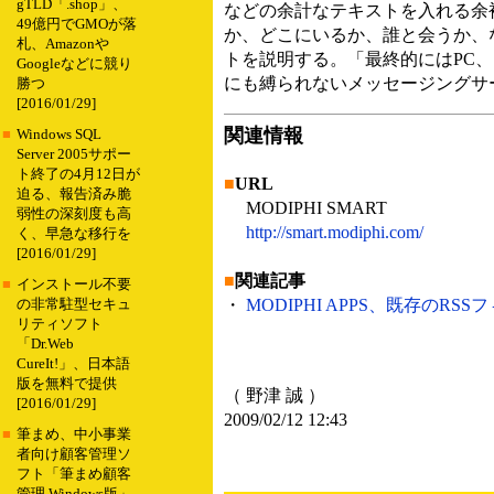
gTLD「.shop」、
などの余計なテキストを入れる余
49億円でGMOが落
か、どこにいるか、誰と会うか、
札、Amazonや
トを説明する。「最終的にはPC
Googleなどに競り
にも縛られないメッセージングサ
勝つ
[2016/01/29]
関連情報
■
Windows SQL
Server 2005サポー
ト終了の4月12日が
■
URL
迫る、報告済み脆
MODIPHI SMART
弱性の深刻度も高
http://smart.modiphi.com/
く、早急な移行を
[2016/01/29]
■
関連記事
■
インストール不要
・
MODIPHI APPS、既存のRS
の非常駐型セキュ
リティソフト
「Dr.Web
CureIt!」、日本語
版を無料で提供
（ 野津 誠 ）
[2016/01/29]
2009/02/12 12:43
■
筆まめ、中小事業
者向け顧客管理ソ
フト「筆まめ顧客