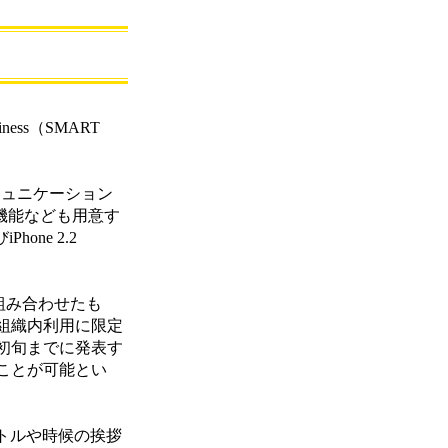
ess（SMART
ミュニケーション
機能なども用意す
Phone 2.2
組み合わせたも
は組織内利用に限定
初旬までに発表す
ことが可能とい
イトルや時候の挨拶