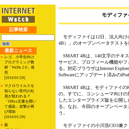
モディファ
記事検索
モディファイは12日、法人向けのマイク
4B）」のオープンベータテスト
最新ニュース
SMART 4Bは、140文字の
■
レゴ、小学生向け
サービス。プロフィール機能やフ
プログラミング教
材「WeDo 2.0」発
る。対応ブラウザはInternet Explorer
売
Softwareにアップデート済みのiPo
[2016/01/29]
■
マクロウイルスを
SMART 4Bは、モディファイ
知らない世代の社
の。すでに、コンシューマ向けの無
員が狙われる？
したエンタープライズ版を公開し
「Office文書を開い
る。なお、今回のオープンベータ
て感染」攻撃が再
び増加
う。
[2016/01/29]
■
新
モディファイの小川浩CEO兼クリ