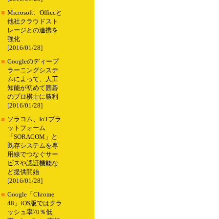
■
Microsoft、Officeと
他社クラウドスト
レージとの連携を
強化
[2016/01/28]
■
Googleのディープ
ラーニングシステ
ムによって、人工
知能が初めて囲碁
のプロ棋士に勝利
[2016/01/28]
■
ソラコム、IoTプラ
ットフォーム
「SORACOM」と
既存システムを専
用線でつなぐサー
ビスや認証機能な
ど提供開始
[2016/01/28]
■
Google「Chrome
48」iOS版ではクラ
ッシュ率70％低