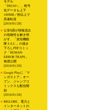
モデル
「DS216+」、暗号
化データも上下
100MB／秒以上で
高速転送
[2016/01/29]
■
公安9課が情報流出
の危険性を解き明
かす、「攻殻機動
隊 S.A.C.」の描き
下ろしPDFコミッ
ク「HUMAN-
ERROR TRAPS」
無償公開
[2016/01/29]
■
Google Playに「マ
ンガストア」オー
プン、ジャンプコ
ミックスも配信開
始
[2016/01/28]
■
BIGLOBE、電力と
インターネットの