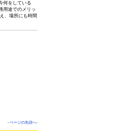
今何をしている
務用途でのメリッ
使え、場所にも時間
-
ページの先頭へ
-