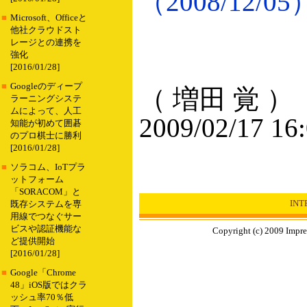
（2008/12/05
■
Microsoft、Officeと
他社クラウドスト
レージとの連携を
強化
[2016/01/28]
■
Googleのディープ
（ 増田 覚 ）
ラーニングシステ
ムによって、人工
2009/02/17 16
知能が初めて囲碁
のプロ棋士に勝利
[2016/01/28]
■
ソラコム、IoTプラ
ットフォーム
「SORACOM」と
IN
既存システムを専
用線でつなぐサー
ビスや認証機能な
Copyright (c) 2009 Impre
ど提供開始
[2016/01/28]
■
Google「Chrome
48」iOS版ではクラ
ッシュ率70％低