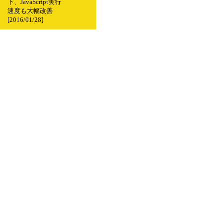
下、JavaScript実行
速度も大幅改善
[2016/01/28]