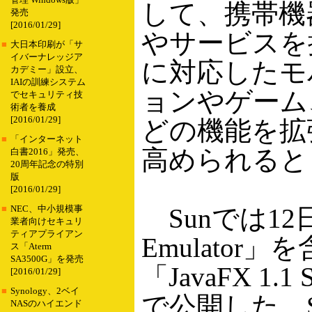
管理 Windows版」
して、携帯機
発売
[2016/01/29]
やサービスを提
■
大日本印刷が「サ
イバーナレッジア
に対応したモ
カデミー」設立、
IAIの訓練システム
ョンやゲーム
でセキュリティ技
術者を養成
[2016/01/29]
どの機能を拡
■
「インターネット
高められると
白書2016」発売、
20周年記念の特別
版
[2016/01/29]
Sunでは12日、
■
NEC、中小規模事
業者向けセキュリ
ティアプライアン
Emulato
ス「Aterm
SA3500G」を発売
「JavaFX 1
[2016/01/29]
■
Synology、2ベイ
で公開した。
NASのハイエンド