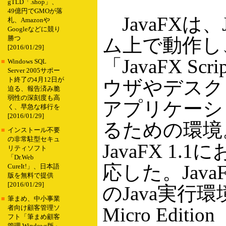
gTLD「.shop」、
49億円でGMOが落
JavaFXは
札、Amazonや
Googleなどに競り
ム上で動作し
勝つ
[2016/01/29]
「JavaFX S
■
Windows SQL
Server 2005サポー
ト終了の4月12日が
ウザやデスク
迫る、報告済み脆
弱性の深刻度も高
アプリケーシ
く、早急な移行を
[2016/01/29]
るための環境
■
インストール不要
の非常駐型セキュ
JavaFX 1
リティソフト
「Dr.Web
応した。JavaF
CureIt!」、日本語
版を無料で提供
[2016/01/29]
のJava実行環境「
■
筆まめ、中小事業
Micro Edit
者向け顧客管理ソ
フト「筆まめ顧客