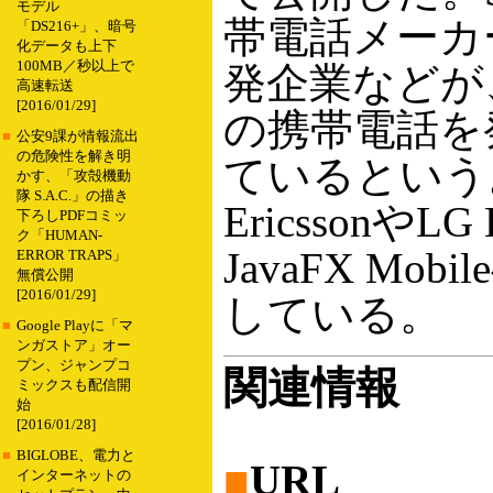
モデル
帯電話メーカ
「DS216+」、暗号
化データも上下
100MB／秒以上で
発企業などが、Ja
高速転送
[2016/01/29]
の携帯電話を
■
公安9課が情報流出
の危険性を解き明
ているという
かす、「攻殻機動
隊 S.A.C.」の描き
EricssonやLG
下ろしPDFコミッ
ク「HUMAN-
JavaFX M
ERROR TRAPS」
無償公開
[2016/01/29]
している。
■
Google Playに「マ
ンガストア」オー
プン、ジャンプコ
関連情報
ミックスも配信開
始
[2016/01/28]
■
BIGLOBE、電力と
■
URL
インターネットの