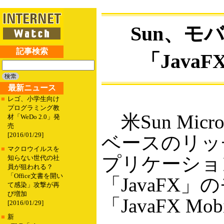
Sun、モ
記事検索
「JavaF
最新ニュース
■
レゴ、小学生向け
プログラミング教
米Sun Micro
材「WeDo 2.0」発
売
[2016/01/29]
ベースのリッ
■
マクロウイルスを
プリケーショ
知らない世代の社
員が狙われる？
「Office文書を開い
「JavaFX
て感染」攻撃が再
び増加
「JavaFX M
[2016/01/29]
■
新