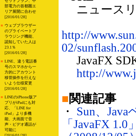
セットプラン、中
ニュースリ
部電力の首都圏エ
リア展開に合わせ
[2016/01/28]
■
ウェブブラウザー
http://www.sun
のプライベートブ
ラウジング機能、
認知していた人は
02/sunflash.20
23.1％
[2016/01/28]
JavaFX S
■
LINE、違う電話番
号のスマホから一
http://www.
方的にアカウント
移管操作を行えな
いよう仕様変更
[2016/01/28]
■
関連記事
■
LINEのiPhone版ア
プリがiPadにも対
・
Sun、Jav
応、「LINE for
iPad」より多機
能、大画面で音
「JavaFX 1
声・ビデオ通話が
可能に
[2016/01/28]