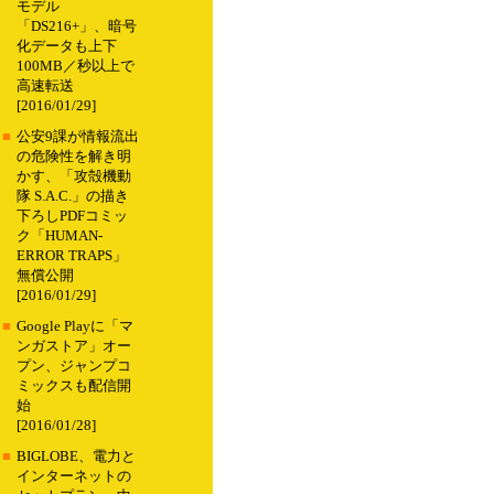
モデル
「DS216+」、暗号
化データも上下
100MB／秒以上で
高速転送
[2016/01/29]
■
公安9課が情報流出
の危険性を解き明
かす、「攻殻機動
隊 S.A.C.」の描き
下ろしPDFコミッ
ク「HUMAN-
ERROR TRAPS」
無償公開
[2016/01/29]
■
Google Playに「マ
ンガストア」オー
プン、ジャンプコ
ミックスも配信開
始
[2016/01/28]
■
BIGLOBE、電力と
インターネットの