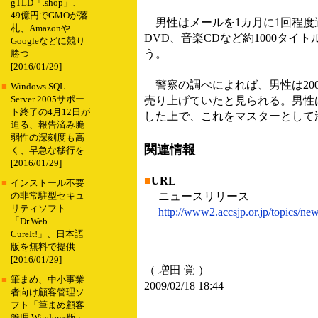
gTLD「.shop」、
49億円でGMOが落
男性はメールを1カ月に1回程度
札、Amazonや
DVD、音楽CDなど約1000タ
Googleなどに競り
う。
勝つ
[2016/01/29]
警察の調べによれば、男性は2006
■
Windows SQL
Server 2005サポー
売り上げていたと見られる。男性
ト終了の4月12日が
した上で、これをマスターとして
迫る、報告済み脆
弱性の深刻度も高
関連情報
く、早急な移行を
[2016/01/29]
■
URL
■
インストール不要
ニュースリリース
の非常駐型セキュ
リティソフト
http://www2.accsjp.or.jp/topics/ne
「Dr.Web
CureIt!」、日本語
版を無料で提供
[2016/01/29]
（ 増田 覚 ）
■
筆まめ、中小事業
2009/02/18 18:44
者向け顧客管理ソ
フト「筆まめ顧客