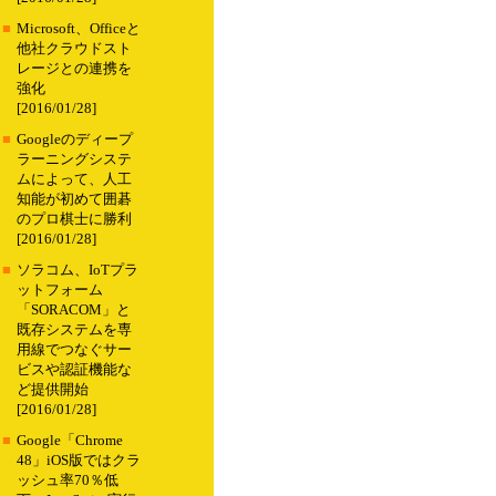
■
Microsoft、Officeと
他社クラウドスト
レージとの連携を
強化
[2016/01/28]
■
Googleのディープ
ラーニングシステ
ムによって、人工
知能が初めて囲碁
のプロ棋士に勝利
[2016/01/28]
■
ソラコム、IoTプラ
ットフォーム
「SORACOM」と
既存システムを専
用線でつなぐサー
ビスや認証機能な
ど提供開始
[2016/01/28]
■
Google「Chrome
48」iOS版ではクラ
ッシュ率70％低