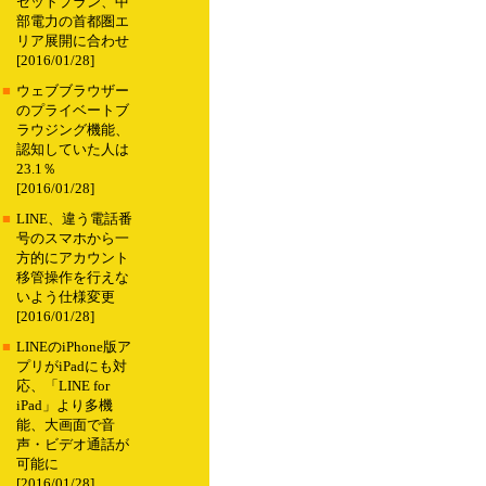
セットプラン、中
部電力の首都圏エ
リア展開に合わせ
[2016/01/28]
■
ウェブブラウザー
のプライベートブ
ラウジング機能、
認知していた人は
23.1％
[2016/01/28]
■
LINE、違う電話番
号のスマホから一
方的にアカウント
移管操作を行えな
いよう仕様変更
[2016/01/28]
■
LINEのiPhone版ア
プリがiPadにも対
応、「LINE for
iPad」より多機
能、大画面で音
声・ビデオ通話が
可能に
[2016/01/28]