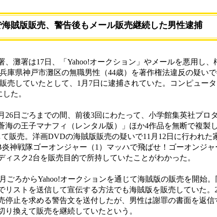
で海賊版販売、警告後もメール販売継続した男性逮捕
灘署は17日、「Yahoo!オークション」やメールを悪用し
た兵庫県神戸市灘区の無職男性（44歳）を著作権法違反の疑い
を販売していたとして、1月7日に逮捕されていた。コンピュー
にした。
ら9月26日ごろまでの間、前後3回にわたって、小学館集英社プロ
海の王子マナフィ（レンタル版）」ほか4作品を無断で複製した
て販売。洋画DVDの海賊版販売の疑いで11月12日に行われた
UB炎神戦隊ゴーオンジャー（1）マッハで飛ばせ！ゴーオンジャ
ードディスク2台を販売目的で所持していたことがわかった。
6月ごろからYahoo!オークションを通じて海賊版の販売を開始
リストを送信して宣伝する方法でも海賊版を販売していた。20
売停止を求める警告文を送付したが、男性は謝罪の書面を返信
切り換えて販売を継続していたという。