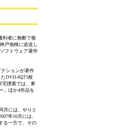
、権利者に無断で複
で神戸地検に追送し
タソフトウェア著作
ダクションが著作
DVD-R計5枚
家宅捜索では、東
ー」ほか4作品を
。同月には、やりと
07年10月には、
する一方で、その