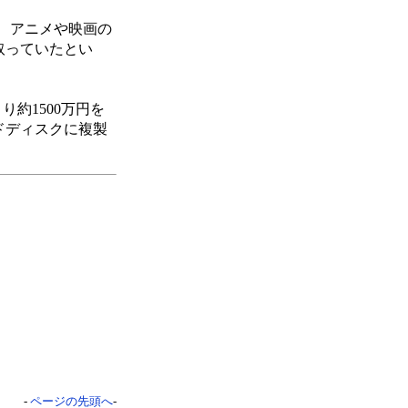
、アニメや映画の
け取っていたとい
り約1500万円を
ドディスクに複製
-
ページの先頭へ
-