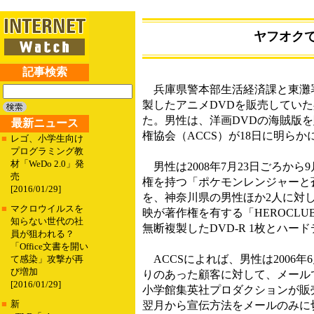
ヤフオク
記事検索
兵庫県警本部生活経済課と東灘署、
製したアニメDVDを販売してい
た。男性は、洋画DVDの海賊版
最新ニュース
権協会（ACCS）が18日に明らか
■
レゴ、小学生向け
プログラミング教
材「WeDo 2.0」発
男性は2008年7月23日ごろか
売
権を持つ「ポケモンレンジャーと蒼
[2016/01/29]
を、神奈川県の男性ほか2人に対し
■
マクロウイルスを
映が著作権を有する「HEROCL
知らない世代の社
無断複製したDVD-R 1枚とハ
員が狙われる？
「Office文書を開い
ACCSによれば、男性は2006年
て感染」攻撃が再
び増加
りのあった顧客に対して、メールで
[2016/01/29]
小学館集英社プロダクションが販
■
新
翌月から宣伝方法をメールのみに