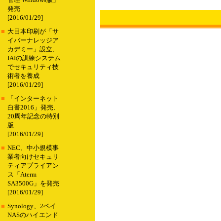
管理 Windows版」
発売
[2016/01/29]
■
大日本印刷が「サ
イバーナレッジア
カデミー」設立、
IAIの訓練システム
でセキュリティ技
術者を養成
[2016/01/29]
■
「インターネット
白書2016」発売、
20周年記念の特別
版
[2016/01/29]
■
NEC、中小規模事
業者向けセキュリ
ティアプライアン
ス「Aterm
SA3500G」を発売
[2016/01/29]
■
Synology、2ベイ
NASのハイエンド