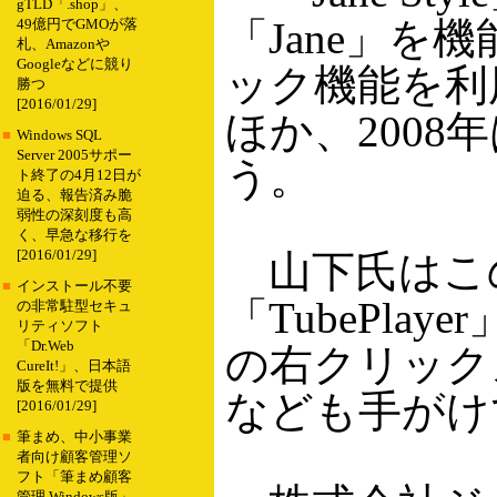
gTLD「.shop」、
「Jane」を
49億円でGMOが落
札、Amazonや
Googleなどに競り
ック機能を利
勝つ
[2016/01/29]
ほか、200
■
Windows SQL
Server 2005サポー
う。
ト終了の4月12日が
迫る、報告済み脆
弱性の深刻度も高
く、早急な移行を
[2016/01/29]
山下氏はこの
■
インストール不要
「TubePlaye
の非常駐型セキュ
リティソフト
「Dr.Web
の右クリックメ
CureIt!」、日本語
版を無料で提供
なども手がけ
[2016/01/29]
■
筆まめ、中小事業
者向け顧客管理ソ
フト「筆まめ顧客