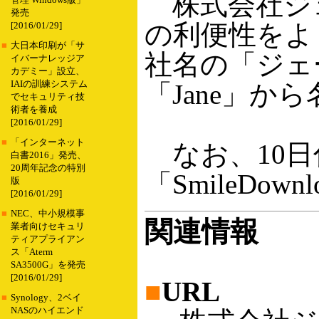
株式会社ジ
管理 Windows版」
発売
の利便性をよ
[2016/01/29]
■
大日本印刷が「サ
社名の「ジェー
イバーナレッジア
カデミー」設立、
IAIの訓練システム
「Jane」か
でセキュリティ技
術者を養成
[2016/01/29]
■
「インターネット
なお、10日付けで「
白書2016」発売、
20周年記念の特別
「SmileDow
版
[2016/01/29]
■
NEC、中小規模事
関連情報
業者向けセキュリ
ティアプライアン
ス「Aterm
SA3500G」を発売
[2016/01/29]
■
URL
■
Synology、2ベイ
NASのハイエンド