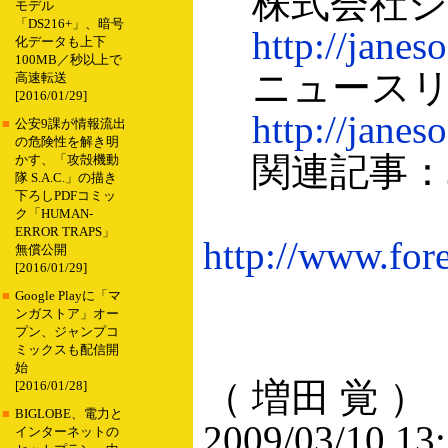
株式会社ジ
モデル
「DS216+」、暗号
http://janeso
化データも上下
100MB／秒以上で
ニュースリ
高速転送
[2016/01/29]
http://jane
■
公安9課が情報流出
の危険性を解き明
関連記事：Jan
かす、「攻殻機動
隊 S.A.C.」の描き
下ろしPDFコミッ
ク「HUMAN-
ERROR TRAPS」
http://www.fore
無償公開
[2016/01/29]
■
Google Playに「マ
ンガストア」オー
プン、ジャンプコ
ミックスも配信開
始
（ 増田 覚 ）
[2016/01/28]
■
BIGLOBE、電力と
2009/03/10 13
インターネットの