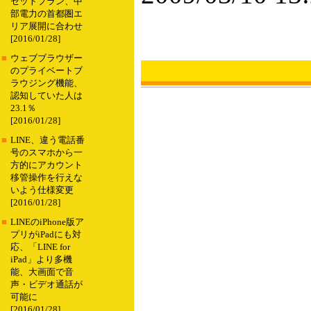
セットプラン、中
部電力の首都圏エ
リア展開に合わせ
[2016/01/28]
■
ウェブブラウザー
のプライベートブ
ラウジング機能、
認知していた人は
23.1％
[2016/01/28]
■
LINE、違う電話番
号のスマホから一
方的にアカウント
移管操作を行えな
いよう仕様変更
[2016/01/28]
■
LINEのiPhone版ア
プリがiPadにも対
応、「LINE for
iPad」より多機
能、大画面で音
声・ビデオ通話が
可能に
[2016/01/28]