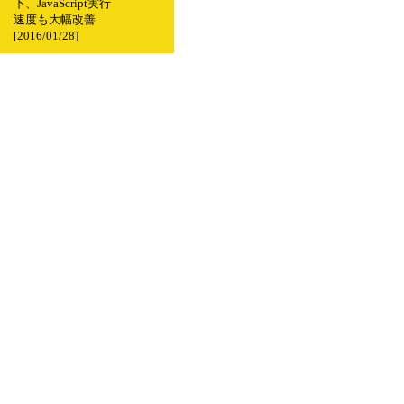
下、JavaScript実行
速度も大幅改善
[2016/01/28]