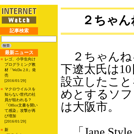
２ちゃんね
記事検索
最新ニュース
２ちゃんねる専
■
レゴ、小学生向け
プログラミング教
下遼太氏は1
材「WeDo 2.0」発
売
設立したことを
[2016/01/29]
■
マクロウイルスを
めとするソフ
知らない世代の社
員が狙われる？
は大阪市。
「Office文書を開い
て感染」攻撃が再
び増加
[2016/01/29]
「Jane S
■
新