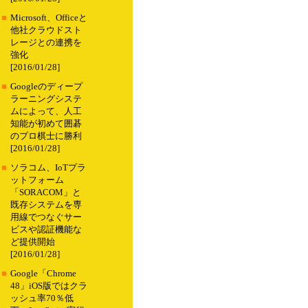
■
Microsoft、Officeと
他社クラウドスト
レージとの連携を
強化
[2016/01/28]
■
Googleのディープ
ラーニングシステ
ムによって、人工
知能が初めて囲碁
のプロ棋士に勝利
[2016/01/28]
■
ソラコム、IoTプラ
ットフォーム
「SORACOM」と
既存システムを専
用線でつなぐサー
ビスや認証機能な
ど提供開始
[2016/01/28]
■
Google「Chrome
48」iOS版ではクラ
ッシュ率70％低