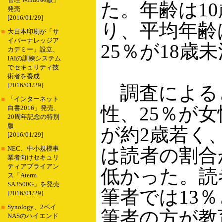
管理 Windows版」
た。年齢は1
発売
[2016/01/29]
り、平均年齢
■
大日本印刷が「サ
イバーナレッジア
25％が18歳
カデミー」設立、
IAIの訓練システム
でセキュリティ技
術者を養成
[2016/01/29]
調査によると
■
「インターネット
性、25％が
白書2016」発売、
20周年記念の特別
版
が約2歳若く
[2016/01/29]
は読者の割合
■
NEC、中小規模事
業者向けセキュリ
ティアプライアン
低かった。読
ス「Aterm
SA3500G」を発売
筆者では13
[2016/01/29]
■
Synology、2ベイ
筆者の方が教
NASのハイエンド