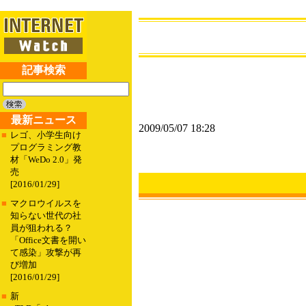
記事検索
最新ニュース
2009/05/07 18:28
■
レゴ、小学生向け
プログラミング教
材「WeDo 2.0」発
売
[2016/01/29]
■
マクロウイルスを
知らない世代の社
員が狙われる？
「Office文書を開い
て感染」攻撃が再
び増加
[2016/01/29]
■
新