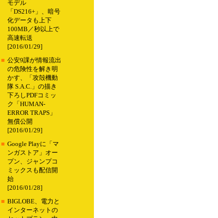
モデル
「DS216+」、暗号
化データも上下
100MB／秒以上で
高速転送
[2016/01/29]
■
公安9課が情報流出
の危険性を解き明
かす、「攻殻機動
隊 S.A.C.」の描き
下ろしPDFコミッ
ク「HUMAN-
ERROR TRAPS」
無償公開
[2016/01/29]
■
Google Playに「マ
ンガストア」オー
プン、ジャンプコ
ミックスも配信開
始
[2016/01/28]
■
BIGLOBE、電力と
インターネットの