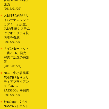
管理 Windows版」
発売
[2016/01/29]
■
大日本印刷が「サ
イバーナレッジア
カデミー」設立、
IAIの訓練システム
でセキュリティ技
術者を養成
[2016/01/29]
■
「インターネット
白書2016」発売、
20周年記念の特別
版
[2016/01/29]
■
NEC、中小規模事
業者向けセキュリ
ティアプライアン
ス「Aterm
SA3500G」を発売
[2016/01/29]
■
Synology、2ベイ
NASのハイエンド