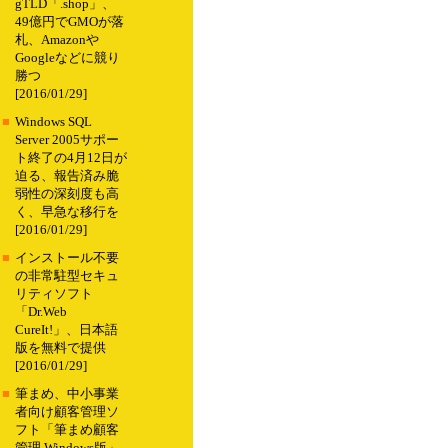
gTLD「.shop」、
49億円でGMOが落
札、Amazonや
Googleなどに競り
勝つ
[2016/01/29]
■
Windows SQL
Server 2005サポー
ト終了の4月12日が
迫る、報告済み脆
弱性の深刻度も高
く、早急な移行を
[2016/01/29]
■
インストール不要
の非常駐型セキュ
リティソフト
「Dr.Web
CureIt!」、日本語
版を無料で提供
[2016/01/29]
■
筆まめ、中小事業
者向け顧客管理ソ
フト「筆まめ顧客