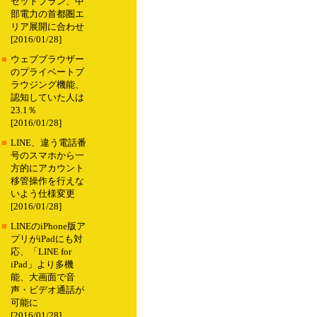
セットプラン、中
部電力の首都圏エ
リア展開に合わせ
[2016/01/28]
■
ウェブブラウザー
のプライベートブ
ラウジング機能、
認知していた人は
23.1％
[2016/01/28]
■
LINE、違う電話番
号のスマホから一
方的にアカウント
移管操作を行えな
いよう仕様変更
[2016/01/28]
■
LINEのiPhone版ア
プリがiPadにも対
応、「LINE for
iPad」より多機
能、大画面で音
声・ビデオ通話が
可能に
[2016/01/28]