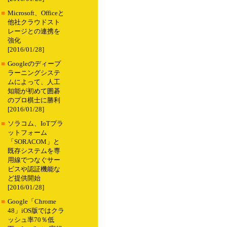
■
Microsoft、Officeと
他社クラウドスト
レージとの連携を
強化
[2016/01/28]
■
Googleのディープ
ラーニングシステ
ムによって、人工
知能が初めて囲碁
のプロ棋士に勝利
[2016/01/28]
■
ソラコム、IoTプラ
ットフォーム
「SORACOM」と
既存システムを専
用線でつなぐサー
ビスや認証機能な
ど提供開始
[2016/01/28]
■
Google「Chrome
48」iOS版ではクラ
ッシュ率70％低