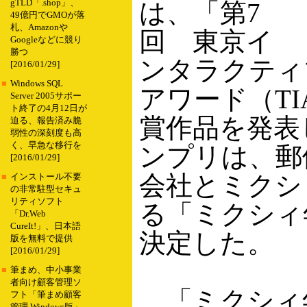
gTLD「.shop」、
は、「第7
49億円でGMOが落
札、Amazonや
回 東京イ
Googleなどに競り
勝つ
ンタラクティ
[2016/01/29]
■
Windows SQL
アワード（TI
Server 2005サポー
ト終了の4月12日が
賞作品を発表
迫る、報告済み脆
弱性の深刻度も高
く、早急な移行を
ンプリは、郵
[2016/01/29]
会社とミクシ
■
インストール不要
の非常駐型セキュ
リティソフト
る「ミクシィ
「Dr.Web
CureIt!」、日本語
決定した。
版を無料で提供
[2016/01/29]
■
筆まめ、中小事業
者向け顧客管理ソ
「ミクシィ
フト「筆まめ顧客