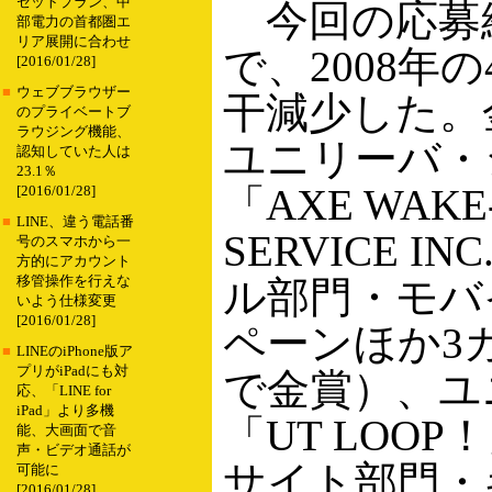
セットプラン、中
今回の応募総
部電力の首都圏エ
リア展開に合わせ
で、2008年の
[2016/01/28]
■
ウェブブラウザー
干減少した。
のプライベートブ
ラウジング機能、
ユニリーバ・
認知していた人は
23.1％
「AXE WAKE
[2016/01/28]
■
LINE、違う電話番
SERVICE I
号のスマホから一
方的にアカウント
移管操作を行えな
ル部門・モバ
いよう仕様変更
[2016/01/28]
ペーンほか3
■
LINEのiPhone版ア
プリがiPadにも対
で金賞）、ユ
応、「LINE for
iPad」より多機
「UT LOO
能、大画面で音
声・ビデオ通話が
サイト部門・
可能に
[2016/01/28]