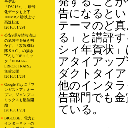
発することが
モデル
「DS216+」、暗号
告になるとい
化データも上下
100MB／秒以上で
テーマのど真
高速転送
[2016/01/29]
る」と講評す
■
公安9課が情報流出
の危険性を解き明
シィ年賀状」
かす、「攻殻機動
隊 S.A.C.」の描き
下ろしPDFコミッ
アタイアップ
ク「HUMAN-
ERROR TRAPS」
ダクトタイア
無償公開
[2016/01/29]
他のインタラ
■
Google Playに「マ
ンガストア」オー
告部門でも金
プン、ジャンプコ
ミックスも配信開
始
ている。
[2016/01/28]
■
BIGLOBE、電力と
インターネットの