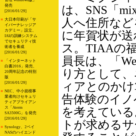
管理 Windows版」
発売
は、SNS「mi
[2016/01/29]
人へ住所など
■
大日本印刷が「サ
イバーナレッジア
カデミー」設立、
に年賀状が送
IAIの訓練システム
でセキュリティ技
ス。TIAAの
術者を養成
[2016/01/29]
員長は、「W
■
「インターネット
白書2016」発売、
り方として、
20周年記念の特別
版
ィアとのかけ
[2016/01/29]
■
NEC、中小規模事
告体験のイノ
業者向けセキュリ
ティアプライアン
ス「Aterm
を考えている
SA3500G」を発売
[2016/01/29]
トが求めるサ
■
Synology、2ベイ
NASのハイエンド