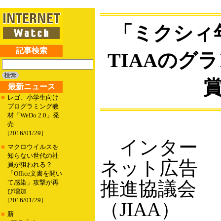
「ミクシィ
記事検索
TIAAのグ
最新ニュース
■
レゴ、小学生向け
プログラミング教
材「WeDo 2.0」発
売
[2016/01/29]
インター
■
マクロウイルスを
知らない世代の社
ネット広告
員が狙われる？
「Office文書を開い
推進協議会
て感染」攻撃が再
び増加
[2016/01/29]
（JIAA）
■
新