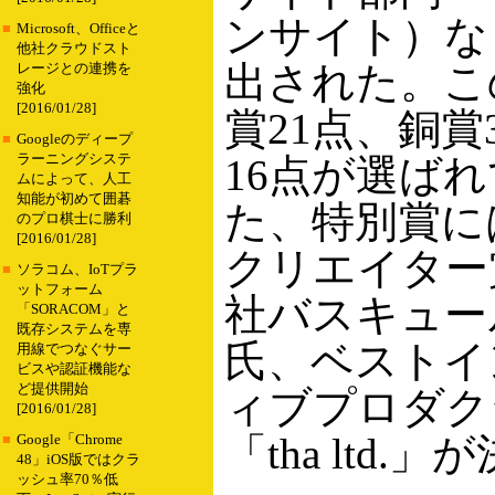
ンサイト）な
■
Microsoft、Officeと
他社クラウドスト
出された。こ
レージとの連携を
強化
[2016/01/28]
賞21点、銅賞
■
Googleのディープ
ラーニングシステ
16点が選ば
ムによって、人工
知能が初めて囲碁
た、特別賞に
のプロ棋士に勝利
[2016/01/28]
クリエイター
■
ソラコム、IoTプラ
ットフォーム
社バスキュー
「SORACOM」と
既存システムを専
氏、ベストイ
用線でつなぐサー
ビスや認証機能な
ど提供開始
ィブプロダク
[2016/01/28]
「tha ltd.
■
Google「Chrome
48」iOS版ではクラ
ッシュ率70％低