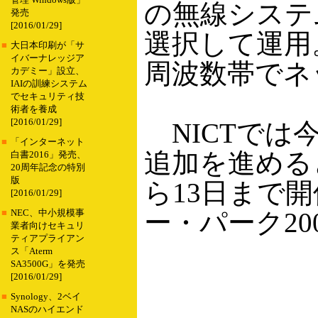
管理 Windows版」
の無線システ
発売
[2016/01/29]
選択して運用
■
大日本印刷が「サ
イバーナレッジア
周波数帯でネ
カデミー」設立、
IAIの訓練システム
でセキュリティ技
術者を養成
[2016/01/29]
NICTでは
■
「インターネット
追加を進める
白書2016」発売、
20周年記念の特別
版
ら13日まで
[2016/01/29]
ー・パーク2
■
NEC、中小規模事
業者向けセキュリ
ティアプライアン
ス「Aterm
SA3500G」を発売
[2016/01/29]
■
Synology、2ベイ
NASのハイエンド