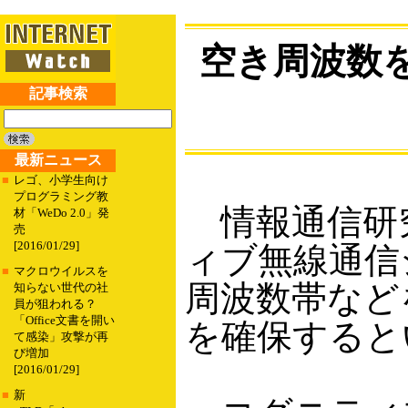
空き周波数
記事検索
最新ニュース
■
レゴ、小学生向け
プログラミング教
情報通信研究
材「WeDo 2.0」発
売
[2016/01/29]
ィブ無線通信
■
マクロウイルスを
周波数帯など
知らない世代の社
員が狙われる？
「Office文書を開い
を確保すると
て感染」攻撃が再
び増加
[2016/01/29]
■
新