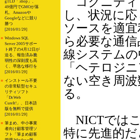
コグニティ
gTLD「.shop」、
49億円でGMOが落
し、状況に応
札、Amazonや
Googleなどに競り
ソースを適宜
勝つ
[2016/01/29]
ら必要な通信
■
Windows SQL
Server 2005サポー
ト終了の4月12日が
線システムの
迫る、報告済み脆
弱性の深刻度も高
「ヘテロジニ
く、早急な移行を
[2016/01/29]
ない空き周波
■
インストール不要
の非常駐型セキュ
る。
リティソフト
「Dr.Web
CureIt!」、日本語
版を無料で提供
[2016/01/29]
NICTでは
■
筆まめ、中小事業
特に先進的だ
者向け顧客管理ソ
フト「筆まめ顧客