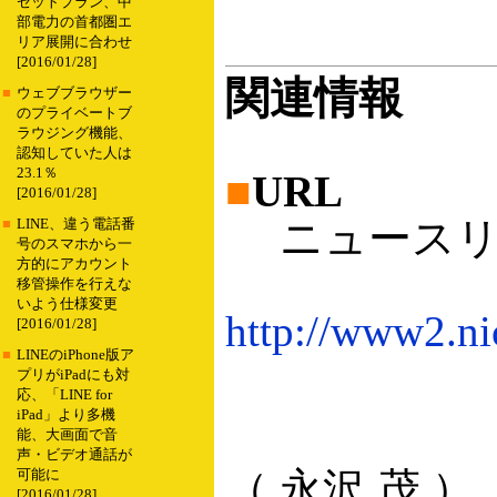
セットプラン、中
部電力の首都圏エ
リア展開に合わせ
[2016/01/28]
関連情報
■
ウェブブラウザー
のプライベートブ
ラウジング機能、
認知していた人は
23.1％
■
URL
[2016/01/28]
ニュースリ
■
LINE、違う電話番
号のスマホから一
方的にアカウント
移管操作を行えな
いよう仕様変更
http://www2.ni
[2016/01/28]
■
LINEのiPhone版ア
プリがiPadにも対
応、「LINE for
iPad」より多機
能、大画面で音
声・ビデオ通話が
（ 永沢 茂 ）
可能に
[2016/01/28]