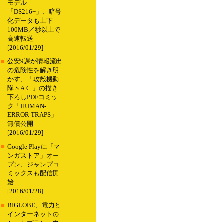
モデル
「DS216+」、暗号
化データも上下
100MB／秒以上で
高速転送
[2016/01/29]
■
公安9課が情報流出
の危険性を解き明
かす、「攻殻機動
隊 S.A.C.」の描き
下ろしPDFコミッ
ク「HUMAN-
ERROR TRAPS」
無償公開
[2016/01/29]
■
Google Playに「マ
ンガストア」オー
プン、ジャンプコ
ミックスも配信開
始
[2016/01/28]
■
BIGLOBE、電力と
インターネットの