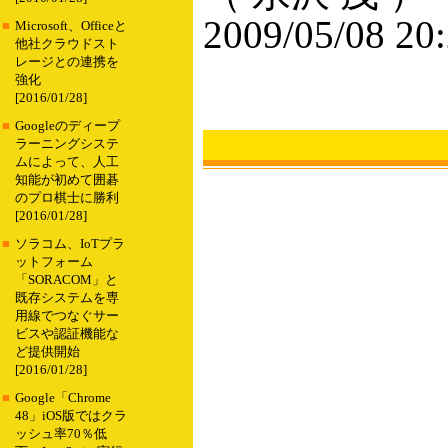
2009/05/08 20
■
Microsoft、Officeと
他社クラウドスト
レージとの連携を
強化
[2016/01/28]
■
Googleのディープ
ラーニングシステ
ムによって、人工
知能が初めて囲碁
のプロ棋士に勝利
[2016/01/28]
■
ソラコム、IoTプラ
ットフォーム
「SORACOM」と
既存システムを専
用線でつなぐサー
ビスや認証機能な
ど提供開始
[2016/01/28]
■
Google「Chrome
48」iOS版ではクラ
ッシュ率70％低