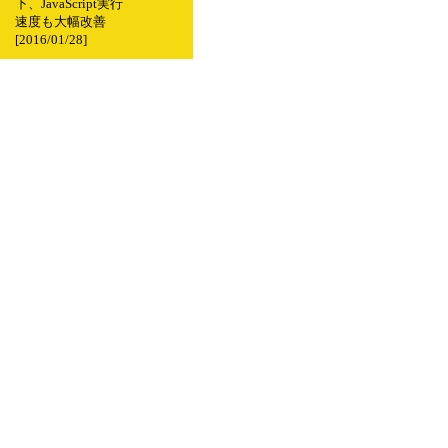
下、JavaScript実行
速度も大幅改善
[2016/01/28]