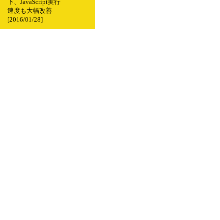
下、JavaScript実行
速度も大幅改善
[2016/01/28]