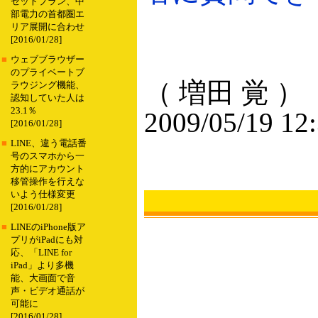
セットプラン、中
部電力の首都圏エ
リア展開に合わせ
[2016/01/28]
■
ウェブブラウザー
のプライベートブ
（ 増田 覚 ）
ラウジング機能、
認知していた人は
23.1％
2009/05/19 12
[2016/01/28]
■
LINE、違う電話番
号のスマホから一
方的にアカウント
移管操作を行えな
いよう仕様変更
[2016/01/28]
■
LINEのiPhone版ア
プリがiPadにも対
応、「LINE for
iPad」より多機
能、大画面で音
声・ビデオ通話が
可能に
[2016/01/28]