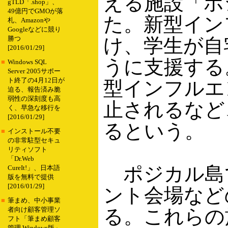
える施設「ポ
gTLD「.shop」、
49億円でGMOが落
た。新型イン
札、Amazonや
Googleなどに競り
け、学生が自
勝つ
[2016/01/29]
うに支援する
■
Windows SQL
Server 2005サポー
ト終了の4月12日が
型インフルエ
迫る、報告済み脆
弱性の深刻度も高
止されるなど
く、早急な移行を
[2016/01/29]
るという。
■
インストール不要
の非常駐型セキュ
リティソフト
「Dr.Web
ポジカル島
CureIt!」、日本語
版を無料で提供
[2016/01/29]
ント会場など
■
筆まめ、中小事業
る。これらの
者向け顧客管理ソ
フト「筆まめ顧客