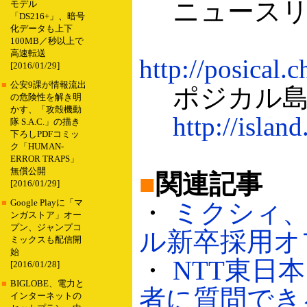
ニュースリ
モデル
「DS216+」、暗号
化データも上下
100MB／秒以上で
高速転送
http://posical
[2016/01/29]
■
公安9課が情報流出
ポジカル島
の危険性を解き明
かす、「攻殻機動
http://islan
隊 S.A.C.」の描き
下ろしPDFコミッ
ク「HUMAN-
ERROR TRAPS」
無償公開
■
関連記事
[2016/01/29]
■
Google Playに「マ
・
ミクシィ、「
ンガストア」オー
プン、ジャンプコ
ル新卒採用オフィ
ミックスも配信開
始
・
NTT東日本、
[2016/01/28]
■
BIGLOBE、電力と
者に質問できるイ
インターネットの