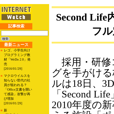
Second 
記事検索
フル
最新ニュース
■
レゴ、小学生向け
プログラミング教
採用・研修
材「WeDo 2.0」発
売
[2016/01/29]
グを手がける
■
マクロウイルスを
ルは18日、3
知らない世代の社
員が狙われる？
「Office文書を開い
「Second L
て感染」攻撃が再
び増加
2010年度の
[2016/01/29]
■
新