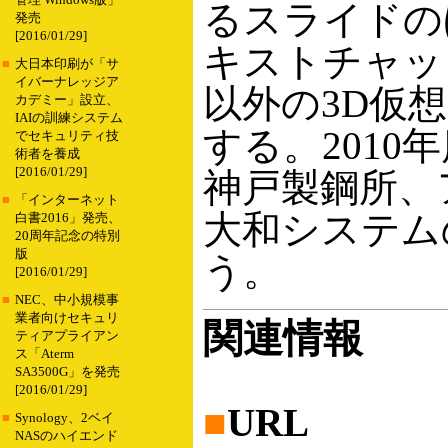
管理 Windows版」
るスライドの
発売
[2016/01/29]
キストチャットも
■
大日本印刷が「サ
イバーナレッジア
以外の3D仮
カデミー」設立、
IAIの訓練システム
する。201
でセキュリティ技
術者を養成
[2016/01/29]
神戸製鋼所、
■
「インターネット
大和システム
白書2016」発売、
20周年記念の特別
版
う。
[2016/01/29]
■
NEC、中小規模事
業者向けセキュリ
関連情報
ティアプライアン
ス「Aterm
SA3500G」を発売
[2016/01/29]
■
URL
■
Synology、2ベイ
NASのハイエンド