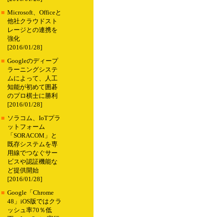
■
Microsoft、Officeと
他社クラウドスト
レージとの連携を
強化
[2016/01/28]
■
Googleのディープ
ラーニングシステ
ムによって、人工
知能が初めて囲碁
のプロ棋士に勝利
[2016/01/28]
■
ソラコム、IoTプラ
ットフォーム
「SORACOM」と
既存システムを専
用線でつなぐサー
ビスや認証機能な
ど提供開始
[2016/01/28]
■
Google「Chrome
48」iOS版ではクラ
ッシュ率70％低