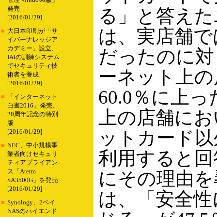
管理 Windows版」
発売
る」と答えた
[2016/01/29]
は、実店舗では
■
大日本印刷が「サ
イバーナレッジア
カデミー」設立、
だったのに対
IAIの訓練システム
でセキュリティ技
ーネット上の
術者を養成
[2016/01/29]
60.0％に上
■
「インターネット
白書2016」発売、
上の店舗にお
20周年記念の特別
版
ットカード以
[2016/01/29]
■
NEC、中小規模事
利用すると回答
業者向けセキュリ
ティアプライアン
ス「Aterm
にその理由を
SA3500G」を発売
[2016/01/29]
は、「安全性
■
Synology、2ベイ
NASのハイエンド