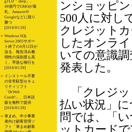
gTLD「.shop」、
ンショッピン
49億円でGMOが落
札、Amazonや
500人に対し
Googleなどに競り
勝つ
クレジットカ
[2016/01/29]
■
Windows SQL
したオンライ
Server 2005サポー
ト終了の4月12日が
いての意識調
迫る、報告済み脆
弱性の深刻度も高
く、早急な移行を
発表した。
[2016/01/29]
■
インストール不要
の非常駐型セキュ
リティソフト
「クレジッ
「Dr.Web
CureIt!」、日本語
払い状況」に
版を無料で提供
[2016/01/29]
問では、「い
■
筆まめ、中小事業
者向け顧客管理ソ
ットカードで
フト「筆まめ顧客