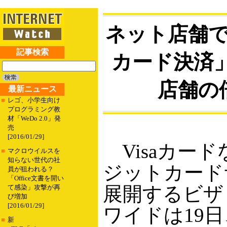
ネット店舗
記事検索
カード決済
店舗の
最新ニュース
■
レゴ、小学生向け
プログラミング教
材「WeDo 2.0」発
売
[2016/01/29]
Visaカー
■
マクロウイルスを
知らない世代の社
ジットカード
員が狙われる？
「Office文書を開い
展開するビザ
て感染」攻撃が再
び増加
[2016/01/29]
ワイドは19
■
新