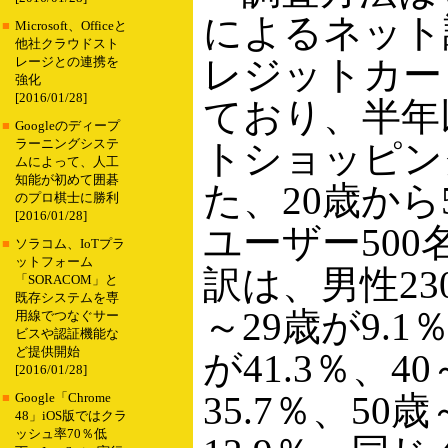
によるネット
■
Microsoft、Officeと
他社クラウドスト
レジットカー
レージとの連携を
強化
[2016/01/28]
ており、半年
■
Googleのディープ
ラーニングシステ
トショッピン
ムによって、人工
知能が初めて囲碁
た、20歳から
のプロ棋士に勝利
[2016/01/28]
ユーザー500
■
ソラコム、IoTプラ
ットフォーム
訳は、男性23
「SORACOM」と
既存システムを専
～29歳が9.1
用線でつなぐサー
ビスや認証機能な
ど提供開始
が41.3％、4
[2016/01/28]
35.7％、50
■
Google「Chrome
48」iOS版ではクラ
ッシュ率70％低