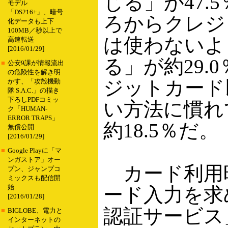
じる」が47.
モデル
「DS216+」、暗号
ろからクレジ
化データも上下
100MB／秒以上で
は使わないよ
高速転送
[2016/01/29]
る」が約29.
■
公安9課が情報流出
の危険性を解き明
ジットカード
かす、「攻殻機動
隊 S.A.C.」の描き
下ろしPDFコミッ
い方法に慣れ
ク「HUMAN-
ERROR TRAPS」
約18.5％だ。
無償公開
[2016/01/29]
■
Google Playに「マ
ンガストア」オー
カード利用
プン、ジャンプコ
ミックスも配信開
始
ード入力を求
[2016/01/28]
認証サービス
■
BIGLOBE、電力と
インターネットの