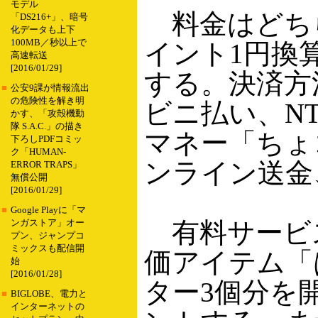
モデル
料金はどちら
「DS216+」、暗号
化データも上下
100MB／秒以上で
イント1円換
高速転送
[2016/01/29]
する。決済方
■
公安9課が情報流出
の危険性を解き明
ビニ払い、N
かす、「攻殻機動
隊 S.A.C.」の描き
マネー「ちょ
下ろしPDFコミッ
ク「HUMAN-
ンライン送金
ERROR TRAPS」
無償公開
[2016/01/29]
■
Google Playに「マ
有料サービ
ンガストア」オー
プン、ジャンプコ
ミックスも配信開
価アイテム「
始
[2016/01/28]
ター3個分を
■
BIGLOBE、電力と
インターネットの