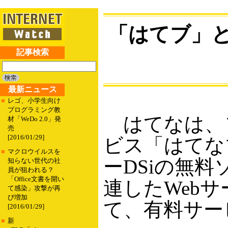
「はてブ」
記事検索
最新ニュース
■
レゴ、小学生向け
プログラミング教
はてなは、
材「WeDo 2.0」発
売
[2016/01/29]
ビス「はてな
■
マクロウイルスを
ーDSiの無
知らない世代の社
員が狙われる？
「Office文書を開い
連したWeb
て感染」攻撃が再
び増加
て、有料サー
[2016/01/29]
■
新