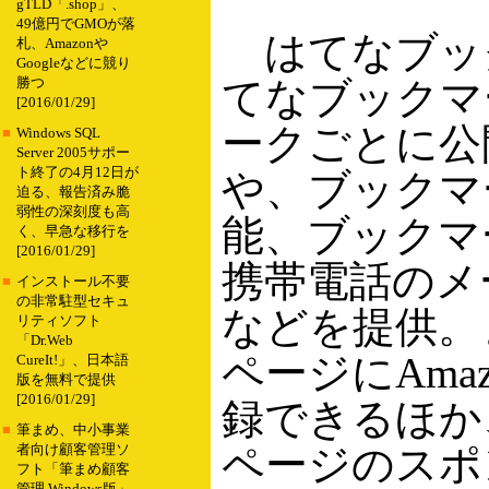
gTLD「.shop」、
49億円でGMOが落
はてなブッ
札、Amazonや
Googleなどに競り
てなブックマ
勝つ
[2016/01/29]
ークごとに公
■
Windows SQL
Server 2005サポー
ト終了の4月12日が
や、ブックマ
迫る、報告済み脆
弱性の深刻度も高
能、ブックマ
く、早急な移行を
[2016/01/29]
携帯電話のメ
■
インストール不要
の非常駐型セキュ
などを提供。
リティソフト
「Dr.Web
ページにAmaz
CureIt!」、日本語
版を無料で提供
[2016/01/29]
録できるほか
■
筆まめ、中小事業
ページのスポ
者向け顧客管理ソ
フト「筆まめ顧客