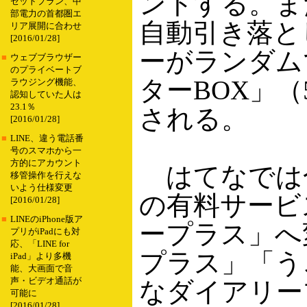
ントする。ま
セットプラン、中
部電力の首都圏エ
自動引き落と
リア展開に合わせ
[2016/01/28]
ーがランダム
■
ウェブブラウザー
のプライベートブ
ターBOX」
ラウジング機能、
認知していた人は
23.1％
される。
[2016/01/28]
■
LINE、違う電話番
号のスマホから一
方的にアカウント
はてなでは
移管操作を行えな
いよう仕様変更
の有料サービ
[2016/01/28]
■
LINEのiPhone版ア
ープラス」へ
プリがiPadにも対
応、「LINE for
プラス」「う
iPad」より多機
能、大画面で音
声・ビデオ通話が
なダイアリープ
可能に
[2016/01/28]