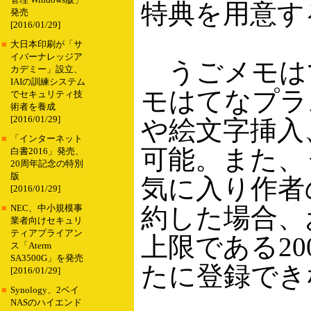
管理 Windows版」
特典を用意す
発売
[2016/01/29]
■
大日本印刷が「サ
イバーナレッジア
うごメモは
カデミー」設立、
IAIの訓練システム
モはてなプラ
でセキュリティ技
術者を養成
[2016/01/29]
や絵文字挿入
■
「インターネット
可能。また、
白書2016」発売、
20周年記念の特別
版
気に入り作者
[2016/01/29]
約した場合、
■
NEC、中小規模事
業者向けセキュリ
ティアプライアン
上限である2
ス「Aterm
SA3500G」を発売
たに登録でき
[2016/01/29]
■
Synology、2ベイ
NASのハイエンド