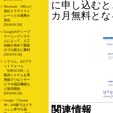
に申し込むと
■
Microsoft、Officeと
他社クラウドスト
カ月無料とな
レージとの連携を
強化
[2016/01/28]
■
Googleのディープ
ラーニングシステ
ムによって、人工
知能が初めて囲碁
のプロ棋士に勝利
[2016/01/28]
■
ソラコム、IoTプラ
ットフォーム
「SORACOM」と
既存システムを専
用線でつなぐサー
ビスや認証機能な
ど提供開始
はてな
[2016/01/28]
ページ
■
Google「Chrome
48」iOS版ではクラ
関連情報
ッシュ率70％低