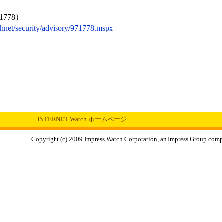
778）
chnet/security/advisory/971778.mspx
INTERNET Watch ホームページ
Copyright (c) 2009 Impress Watch Corporation, an Impress Group compan