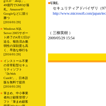
gTLD「.shop」、
■
URL
49億円でGMOが落
セキュリティアドバイザリ（971
札、Amazonや
http://www.microsoft.com/japan/te
Googleなどに競り
勝つ
[2016/01/29]
■
Windows SQL
（ 三柳英樹 ）
Server 2005サポー
ト終了の4月12日が
2009/05/29 15:54
迫る、報告済み脆
弱性の深刻度も高
く、早急な移行を
[2016/01/29]
■
インストール不要
の非常駐型セキュ
リティソフト
「Dr.Web
CureIt!」、日本語
版を無料で提供
[2016/01/29]
■
筆まめ、中小事業
者向け顧客管理ソ
フト「筆まめ顧客