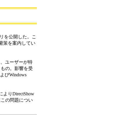
ザリを公開した。こ
避策を案内してい
より、ユーザーが特
うもの。影響を受
aおよびWindows
irectShow
在この問題につい