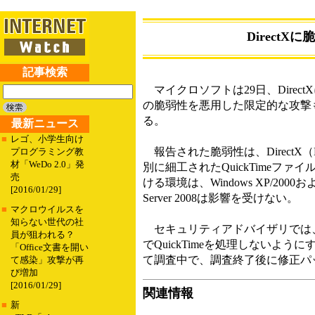
Direct
記事検索
マイクロソフトは29日、Dire
の脆弱性を悪用した限定的な攻撃
る。
最新ニュース
■
レゴ、小学生向け
報告された脆弱性は、DirectX（D
プログラミング教
材「WeDo 2.0」発
別に細工されたQuickTime
売
ける環境は、Windows XP/2000およびWin
[2016/01/29]
Server 2008は影響を受けない。
■
マクロウイルスを
知らない世代の社
セキュリティアドバイザリでは、こ
員が狙われる？
でQuickTimeを処理しない
「Office文書を開い
て調査中で、調査終了後に修正パ
て感染」攻撃が再
び増加
[2016/01/29]
関連情報
■
新