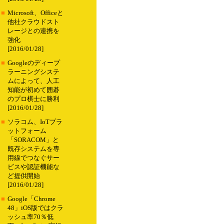
■
Microsoft、Officeと
他社クラウドスト
レージとの連携を
強化
[2016/01/28]
■
Googleのディープ
ラーニングシステ
ムによって、人工
知能が初めて囲碁
のプロ棋士に勝利
[2016/01/28]
■
ソラコム、IoTプラ
ットフォーム
「SORACOM」と
既存システムを専
用線でつなぐサー
ビスや認証機能な
ど提供開始
[2016/01/28]
■
Google「Chrome
48」iOS版ではクラ
ッシュ率70％低