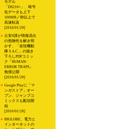
モデル
「DS216+」、暗号
化データも上下
100MB／秒以上で
高速転送
[2016/01/29]
■
公安9課が情報流出
の危険性を解き明
かす、「攻殻機動
隊 S.A.C.」の描き
下ろしPDFコミッ
ク「HUMAN-
ERROR TRAPS」
無償公開
[2016/01/29]
■
Google Playに「マ
ンガストア」オー
プン、ジャンプコ
ミックスも配信開
始
[2016/01/28]
■
BIGLOBE、電力と
インターネットの