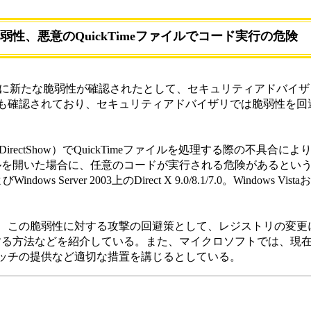
Xに脆弱性、悪意のQuickTimeファイルでコード実行の危険
ctXに新たな脆弱性が確認されたとして、セキュリティアドバイ
も確認されており、セキュリティアドバイザリでは脆弱性を回
irectShow）でQuickTimeファイルを処理する際の不具合に
ファイルを開いた場合に、任意のコードが実行される危険があるとい
dows Server 2003上のDirect X 9.0/8.1/7.0。Windows Vist
の脆弱性に対する攻撃の回避策として、レジストリの変更によりD
ようにする方法などを紹介している。また、マイクロソフトでは、現
ッチの提供など適切な措置を講じるとしている。