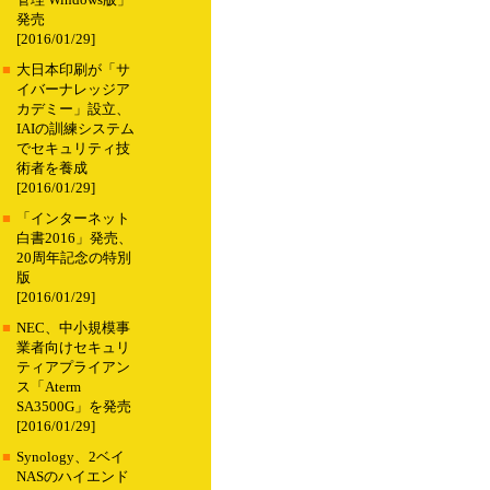
管理 Windows版」
発売
[2016/01/29]
■
大日本印刷が「サ
イバーナレッジア
カデミー」設立、
IAIの訓練システム
でセキュリティ技
術者を養成
[2016/01/29]
■
「インターネット
白書2016」発売、
20周年記念の特別
版
[2016/01/29]
■
NEC、中小規模事
業者向けセキュリ
ティアプライアン
ス「Aterm
SA3500G」を発売
[2016/01/29]
■
Synology、2ベイ
NASのハイエンド