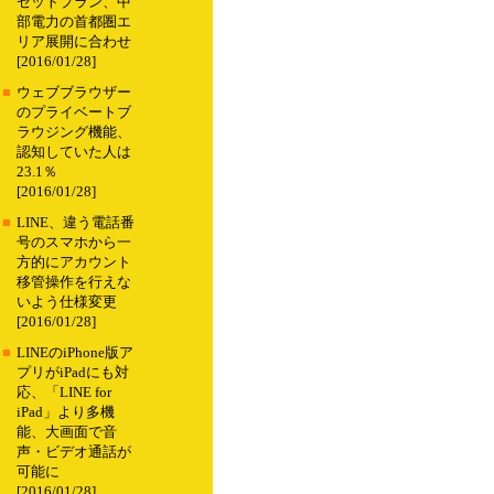
セットプラン、中
部電力の首都圏エ
リア展開に合わせ
[2016/01/28]
■
ウェブブラウザー
のプライベートブ
ラウジング機能、
認知していた人は
23.1％
[2016/01/28]
■
LINE、違う電話番
号のスマホから一
方的にアカウント
移管操作を行えな
いよう仕様変更
[2016/01/28]
■
LINEのiPhone版ア
プリがiPadにも対
応、「LINE for
iPad」より多機
能、大画面で音
声・ビデオ通話が
可能に
[2016/01/28]