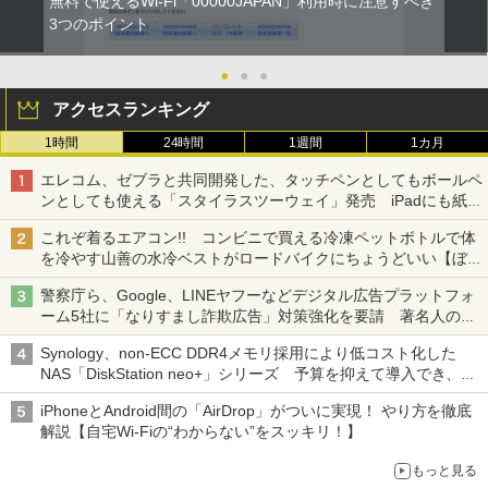
無料で使えるWi-Fi「00000JAPAN」利用時に注意すべき
3つのポイント
●
●
●
アクセスランキング
1時間
24時間
1週間
1カ月
エレコム、ゼブラと共同開発した、タッチペンとしてもボールペ
ンとしても使える「スタイラスツーウェイ」発売 iPadにも紙に
も、持ち替えずに書き込める
これぞ着るエアコン!! コンビニで買える冷凍ペットボトルで体
を冷やす山善の水冷ベストがロードバイクにちょうどいい【ぼっ
ち・ざ・ろーど！その14】【空いた時間でなにしてる？】
警察庁ら、Google、LINEヤフーなどデジタル広告プラットフォ
ーム5社に「なりすまし詐欺広告」対策強化を要請 著名人の写
真や映像を使った投資詐欺などへの対策として
Synology、non-ECC DDR4メモリ採用により低コスト化した
NAS「DiskStation neo+」シリーズ 予算を抑えて導入でき、
ECCメモリへのアップグレードも可能
iPhoneとAndroid間の「AirDrop」がついに実現！ やり方を徹底
解説【自宅Wi-Fiの“わからない”をスッキリ！】
もっと見る