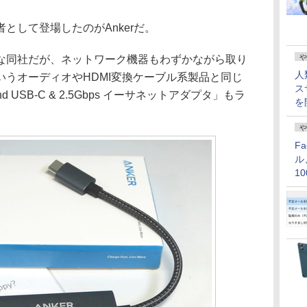
して登場したのがAnkerだ。
や
同社だが、ネットワーク機器もわずかながら取り
人
うオーディオやHDMI変換ケーブル系製品と同じ
ス
and USB-C & 2.5Gbps イーサネットアダプタ」もラ
を
や
F
ル
1
価