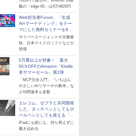
7820円で販売中。Android 16搭
載の「edge 60」は4万4820円
Web担当者Forum、「生成
AI×マーケティング」をテー
マにした無料セミナーを8月
27日にオンライン開催
サイバーエージェントや文藝春
秋、日本マイクロソフトなどが
登壇
5万冊以上が対象！ 最大
65％OFFのAmazon「Kindle
本サマーセール」第2弾
「MCP完全入門」「いちばん
やさしいAIリサーチの教本」な
どAI関連本も多数
エレコム、ゼブラと共同開発
した、タッチペンとしてもボ
ールペンとしても使える「ス
タイラスツーウェイ」発売
iPadにも紙にも、持ち替えずに
書き込める