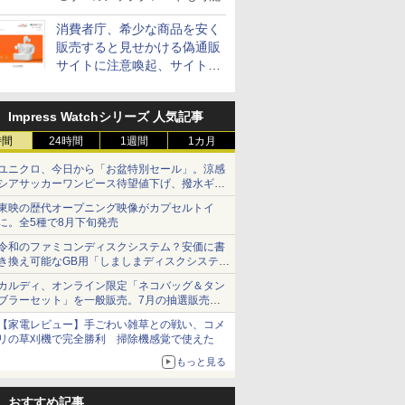
消費者庁、希少な商品を安く
販売すると見せかける偽通販
サイトに注意喚起、サイト名
とドメイン名を公表
Impress Watchシリーズ 人気記事
時間
24時間
1週間
1カ月
ユニクロ、今日から「お盆特別セール」。涼感
シアサッカーワンピース待望値下げ、撥水ギア
ショーツは1990円に
東映の歴代オープニング映像がカプセルトイ
に。全5種で8月下旬発売
令和のファミコンディスクシステム？安価に書
き換え可能なGB用「しましまディスクシステ
ム」
カルディ、オンライン限定「ネコバッグ＆タン
ブラーセット」を一般販売。7月の抽選販売の
当選無効分
【家電レビュー】手ごわい雑草との戦い、コメ
リの草刈機で完全勝利 掃除機感覚で使えた
もっと見る
おすすめ記事