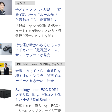
インタビュー
子どものスマホ・SNS、「家
族で話し合ってルール作り」
と言われても、正直難しくな
いですか？
「16歳になった瞬間にSNSデビ
ューする方が怖い」という上沼
紫野弁護士にヒントを聞く
持ち運び時は小さくなるスラ
イドカバー式超薄型マウス、
サンワサプライが発売
INTERNET Watch 30周年記念インタビュー
未来に向けてさらに重要性を
増す通信インフラ、関西でユ
ーザーと向き合い、社会
の“あたらしい”を起動し続け
Synology、non-ECC DDR4
る～オプテージ
メモリ採用により低コスト化
したNAS「DiskStation
neo+」シリーズ
予算を抑えて導入でき、ECCメ
モリへのアップグレードも可能