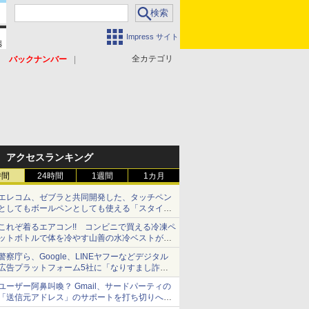
Impress サイト
全カテゴリ
バックナンバー
アクセスランキング
時間
24時間
1週間
1カ月
エレコム、ゼブラと共同開発した、タッチペン
としてもボールペンとしても使える「スタイラ
スツーウェイ」発売 iPadにも紙にも、持ち替
これぞ着るエアコン!! コンビニで買える冷凍ペ
えずに書き込める
ットボトルで体を冷やす山善の水冷ベストがロ
ードバイクにちょうどいい【ぼっち・ざ・ろー
警察庁ら、Google、LINEヤフーなどデジタル
ど！その14】【空いた時間でなにしてる？】
広告プラットフォーム5社に「なりすまし詐欺
広告」対策強化を要請 著名人の写真や映像を
ユーザー阿鼻叫喚？ Gmail、サードパーティの
使った投資詐欺などへの対策として
「送信元アドレス」のサポートを打ち切りへ
【やじうまWatch】