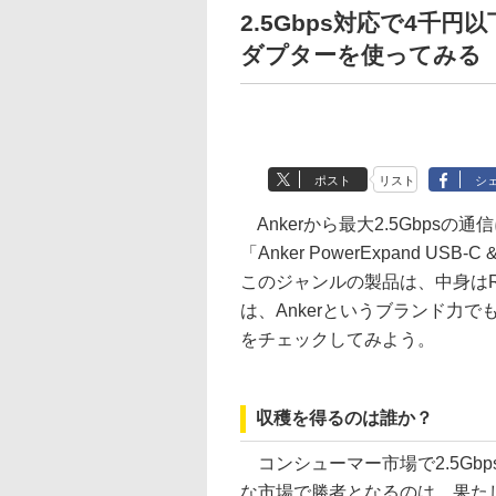
2.5Gbps対応で4千円以下
ダプターを使ってみる
ポスト
リスト
シ
Ankerから最大2.5Gbpsの通
「Anker PowerExpand U
このジャンルの製品は、中身はR
は、Ankerというブランド力
をチェックしてみよう。
収穫を得るのは誰か？
コンシューマー市場で2.5Gb
な市場で勝者となるのは、果た