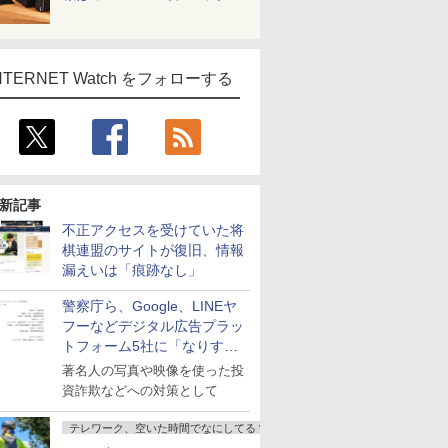
NTERNET Watch をフォローする
新記事
不正アクセスを受けていた将
棋連盟のサイトが復旧、情報
漏えいは「痕跡なし」
警察庁ら、Google、LINEヤ
フーなどデジタル広告プラッ
トフォーム5社に「なりすま
し詐欺広告」対策強化を要請
著名人の写真や映像を使った投
資詐欺などへの対策として
テレワーク、空いた時間でなにしてる？