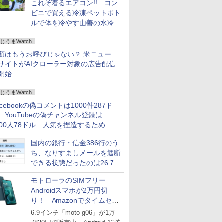
これぞ着るエアコン!! コン
ビニで買える冷凍ペットボト
ルで体を冷やす山善の水冷ベ
ストがロードバイクにちょう
じうまWatch
どいい【ぼっち・ざ・ろー
ど！その14】
類はもうお呼びじゃない？ 米ニュー
サイトがAIクローラー対象の広告配信
開始
じうまWatch
acebookの偽コメントは1000件287ド
、YouTubeの偽チャンネル登録は
000人78ドル…人気を捏造するための
格リストが公開中
国内の銀行・信金386行のう
ち、なりすましメールを遮断
できる状態だったのは26.7％
にとどまる～GMOブランド
モトローラのSIMフリー
セキュリティ調査
Androidスマホが2万円切
り！ Amazonでタイムセー
ル
6.9インチ「moto g06」が1万