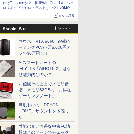
これはTailscaleか？ 国産WireGuardメッシュ
「ロリポップ！ゼロトラストリンク byGMOペ
パボ」を実測で確かめた【イニシャルB】
もっと見る
Special Site
マウス、RTX 5060 Ti搭載ゲ
ーミングPCが7万5,000円オ
フで30万円台！
AIスマートノートの
iFLYTEK「AINOTE 2」はな
ぜ魅力的なのか？
お値段そのままでメモリ倍
増！メモリ32GBの「お得な
ゲーミングノート」
鳥肌ものの「DENON
HOME」サウンドを体感し
た！
性能の良いお得な中古PC情
報はこのページでチェック！