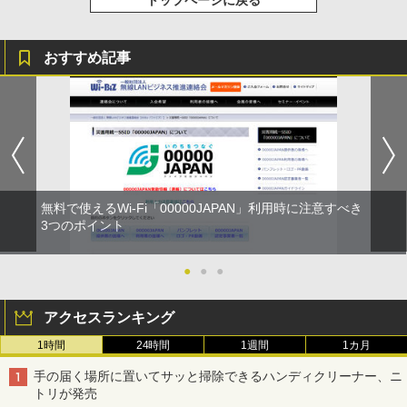
トップページに戻る
おすすめ記事
無料で使えるWi-Fi「00000JAPAN」利用時に注意すべき
3つのポイント
●
●
●
アクセスランキング
1時間
24時間
1週間
1カ月
手の届く場所に置いてサッと掃除できるハンディクリーナー、ニ
トリが発売