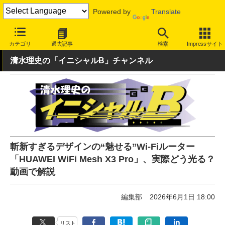
Powered by
Translate
INTERNET Watch
トピック
Wi-Fi 7
カテゴリ
過去記事
検索
Impressサイト
清水理史の「イニシャルB」チャンネル
斬新すぎるデザインの“魅せる”Wi-Fiルーター
「HUAWEI WiFi Mesh X3 Pro」、実際どう光る？
動画で解説
編集部
2026年6月1日 18:00
リスト