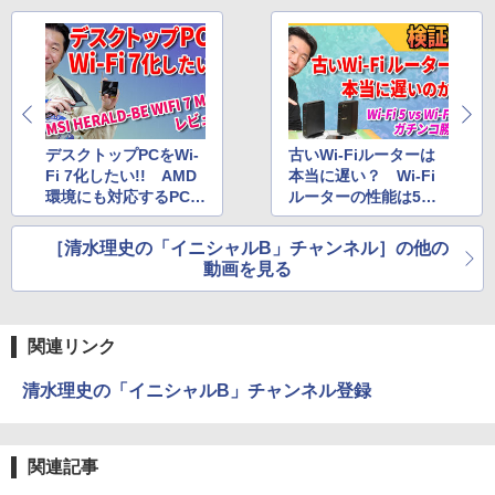
デスクトップPCをWi-
古いWi-Fiルーターは
Fi 7化したい!! AMD
本当に遅い？ Wi-Fi
環境にも対応するPCIe
ルーターの性能は5年
接続のWi-Fi 7アダプタ
でどれだけ進化した？
ー MSI「HERALD-BE
徹底検証した様子を
［清水理史の「イニシャルB」チャンネル］の他の
WIFI 7 MAX」を動画
動画で紹介
動画を見る
で紹介
関連リンク
清水理史の「イニシャルB」チャンネル登録
関連記事