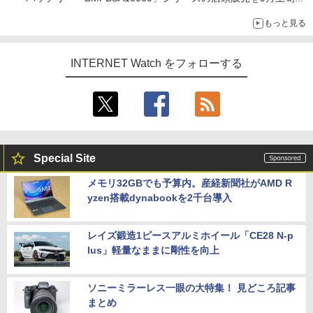
開始
もっと見る
INTERNET Watch をフォローする
Special Site
メモリ32GBでも予算内。産経新聞社がAMD R
yzen搭載dynabookを2千台導入
レイズ鍛造1ピースアルミホイール「CE28 N-p
lus」軽量なままに剛性を向上
ソニーミラーレス一眼の大特集！ 見どころ記事
まとめ