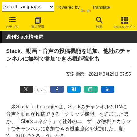
Powered by
Translate
INTERNET Watch
サービス/ソフト
ソフトウェア
ビジネスソフ
カテゴリ
過去記事
検索
Impressサイト
週刊Slack情報局
Slack、動画・音声の投稿機能を追加、他社のチャ
ンネルに無料で参加できる機能強化も
安達 崇徳
2021年9月29日 07:55
リスト
米Slack Technologiesは、SlackのチャンネルとDMに
音声と動画が投稿できる「クリップ機能」を追加したほ
か、「Slackコネクト」で社外のユーザーが無料アカウン
トでチャンネルに参加できる機能強化を実施した。順
次、利用できるようになる。