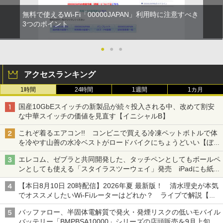
無料で使えるWi-Fi「00000JAPAN」利用時に注意すべき
3つのポイント
●
●
●
アクセスランキング
1時間
24時間
1週間
1カ月
国産10GbEスイッチの新製品が続々投入される中、改めて割安
な中華スイッチの価値を見直す【イニシャルB】
これぞ着るエアコン!! コンビニで買える冷凍ペットボトルで体
を冷やす山善の水冷ベストがロードバイクにちょうどいい【ぼっ
ち・ざ・ろーど！その14】【空いた時間でなにしてる？】
エレコム、ゼブラと共同開発した、タッチペンとしてもボールペ
ンとしても使える「スタイラスツーウェイ」発売 iPadにも紙に
も、持ち替えずに書き込める
【本日8月10日 20時配信】2026年夏 最新版！ 清水理史が本気
でオススメしたいWi-Fiルーターはどれか？ ライブで解説【清
水理史の「イニシャルB」チャンネル】
バッファロー、半固体電解質で発火・発煙リスクの低いモバイル
バッテリー「BMPBSA10000」シリーズの店頭販売を9月上旬に