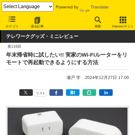
Powered by
Translate
INTERNET Watch
トピック
仕事/働き方
テレワーク
カテゴリ
過去記事
検索
Impressサイト
テレワークグッズ・ミニレビュー
第116回
年末帰省時に試したい!! 実家のWi-Fiルーターをリ
モートで再起動できるようにする方法
瀬戸 学
2024年12月27日 17:00
リスト