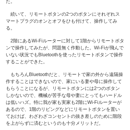
た。
続いて、リモートボタンの2つのボタンにそれぞれス
マートプラグのオンとオフをひも付けて、操作してみ
る。
2階にあるWi-Fiルーターに対して1階からリモートボタ
ンで操作してみたが、問題無く作動した。Wi-Fiが飛んで
いない状況でもBluetoothを使ったリモートボタンで操作
することができた。
もちろんBluetoothだと、リモートで家の外から遠隔操
作することはできないので、家にいる妻や母に操作して
もらうことになるが、リモートボタンには2つのボタン
しかないので、機械が苦手な母や妻にとってもハードル
は低いハズ。特に我が家も実家も2階にWi-Fiルーターが
あるので、1階のリビングなどにリモートボタンを置い
ておけば、わざわざコンセントの抜き差しのために階段
を上がらずに済むというのも十分メリットだ。