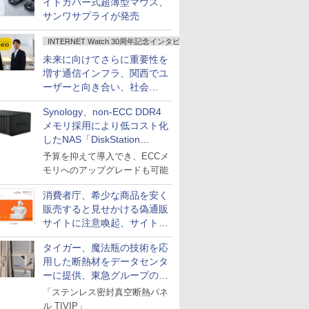
イドカバー式超薄型マウス、
サンワサプライが発売
INTERNET Watch 30周年記念インタビュー
未来に向けてさらに重要性を
増す通信インフラ、関西でユ
ーザーと向き合い、社会
の“あたらしい”を起動し続け
Synology、non-ECC DDR4
る～オプテージ
メモリ採用により低コスト化
したNAS「DiskStation
neo+」シリーズ
予算を抑えて導入でき、ECCメ
モリへのアップグレードも可能
消費者庁、希少な商品を安く
販売すると見せかける偽通販
サイトに注意喚起、サイト名
とドメイン名を公表
タイガー、魔法瓶の技術を応
用した断熱材をデータセンタ
ーに提供、東急グループの実
証実験で
「ステンレス密封真空断熱パネ
ル TIVIP」