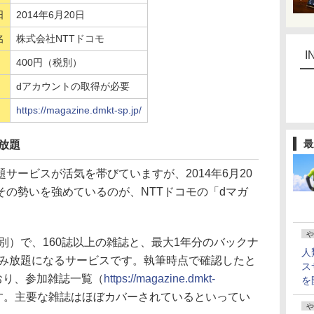
日
2014年6月20日
名
株式会社NTTドコモ
I
400円（税別）
dアカウントの取得が必要
https://magazine.dmkt-sp.jp/
最
み放題
ービスが活気を帯びていますが、2014年6月20
の勢いを強めているのが、NTTドコモの「dマガ
や
別）で、160誌以上の雑誌と、最大1年分のバックナ
人
読み放題になるサービスです。執筆時点で確認したと
ス
おり、参加雑誌一覧（
https://magazine.dmkt-
を
す。主要な雑誌はほぼカバーされているといってい
や