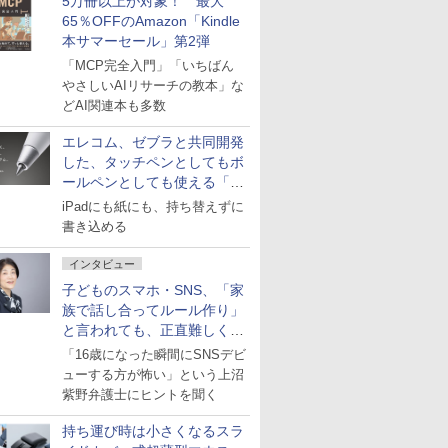
5万冊以上が対象！ 最大
65％OFFのAmazon「Kindle
本サマーセール」第2弾
「MCP完全入門」「いちばん
やさしいAIリサーチの教本」な
どAI関連本も多数
エレコム、ゼブラと共同開発
した、タッチペンとしてもボ
ールペンとしても使える「ス
タイラスツーウェイ」発売
iPadにも紙にも、持ち替えずに
書き込める
インタビュー
子どものスマホ・SNS、「家
族で話し合ってルール作り」
と言われても、正直難しくな
いですか？
「16歳になった瞬間にSNSデビ
ューする方が怖い」という上沼
紫野弁護士にヒントを聞く
持ち運び時は小さくなるスラ