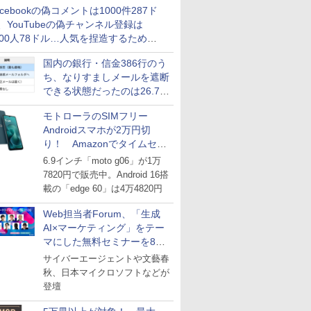
acebookの偽コメントは1000件287ド
、YouTubeの偽チャンネル登録は
000人78ドル…人気を捏造するための
格リストが公開中
国内の銀行・信金386行のう
ち、なりすましメールを遮断
できる状態だったのは26.7％
にとどまる～GMOブランド
モトローラのSIMフリー
セキュリティ調査
Androidスマホが2万円切
り！ Amazonでタイムセー
ル
6.9インチ「moto g06」が1万
7820円で販売中。Android 16搭
載の「edge 60」は4万4820円
Web担当者Forum、「生成
AI×マーケティング」をテー
マにした無料セミナーを8月
27日にオンライン開催
サイバーエージェントや文藝春
秋、日本マイクロソフトなどが
登壇