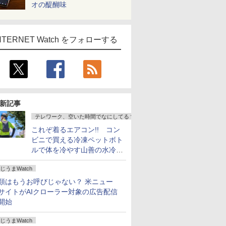
オの醍醐味
NTERNET Watch をフォローする
新記事
テレワーク、空いた時間でなにしてる？
これぞ着るエアコン!! コン
ビニで買える冷凍ペットボト
ルで体を冷やす山善の水冷ベ
ストがロードバイクにちょう
じうまWatch
どいい【ぼっち・ざ・ろー
ど！その14】
類はもうお呼びじゃない？ 米ニュー
サイトがAIクローラー対象の広告配信
開始
じうまWatch