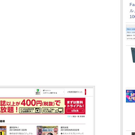
F
ル
1
価