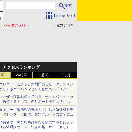
Impress サイト
全カテゴリ
バックナンバー
アクセスランキング
時間
24時間
1週間
1カ月
エレコム、ゼブラと共同開発した、タッチペン
としてもボールペンとしても使える「スタイラ
スツーウェイ」発売 iPadにも紙にも、持ち替
ユーザー阿鼻叫喚？ Gmail、サードパーティの
えずに書き込める
「送信元アドレス」のサポートを打ち切りへ
【やじうまWatch】
タイガー、魔法瓶の技術を応用した断熱材をデ
ータセンターに提供、東急グループの実証実験
で 「ステンレス密封真空断熱パネル TIVIP」
消費者庁、希少な商品を安く販売すると見せか
ける偽通販サイトに注意喚起、サイト名とドメ
イン名を公表