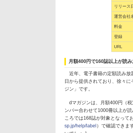
リリース
運営会社
料金
登録
URL
月額400円で160誌以上が読
近年、電子書籍の定額読み放題サ
日から提供されており、徐々にそ
ジン」です。
dマガジンは、月額400円（税
ンバー合わせて1000冊以上が
ころでは168誌が対象となって
sp.jp/help/label
）で確認できま