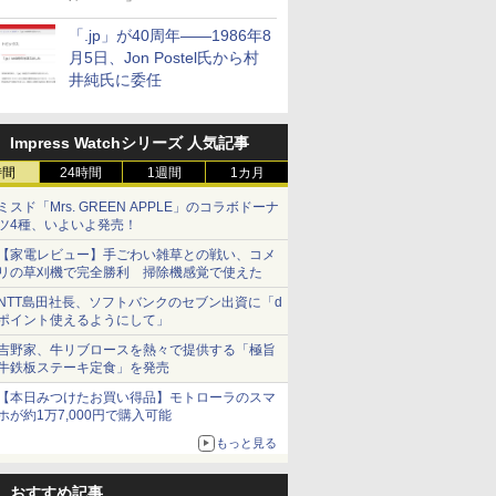
「.jp」が40周年――1986年8
月5日、Jon Postel氏から村
井純氏に委任
Impress Watchシリーズ 人気記事
時間
24時間
1週間
1カ月
ミスド「Mrs. GREEN APPLE」のコラボドーナ
ツ4種、いよいよ発売！
【家電レビュー】手ごわい雑草との戦い、コメ
リの草刈機で完全勝利 掃除機感覚で使えた
NTT島田社長、ソフトバンクのセブン出資に「d
ポイント使えるようにして」
吉野家、牛リブロースを熱々で提供する「極旨
牛鉄板ステーキ定食」を発売
【本日みつけたお買い得品】モトローラのスマ
ホが約1万7,000円で購入可能
もっと見る
おすすめ記事