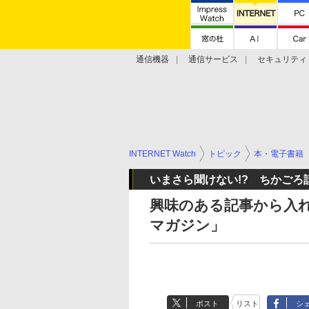
通信機器
通信サービス
セキュリティ
技術動向
INTERNET Watch
トピック
本・電子書籍
いまさら聞けない!? ちかご
興味のある記事から入
マガジン」
ポスト
リスト
シ