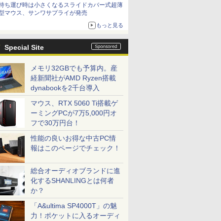
持ち運び時は小さくなるスライドカバー式超薄
型マウス、サンワサプライが発売
もっと見る
Special Site
メモリ32GBでも予算内。産
経新聞社がAMD Ryzen搭載
dynabookを2千台導入
マウス、RTX 5060 Ti搭載ゲ
ーミングPCが7万5,000円オ
フで30万円台！
性能の良いお得な中古PC情
報はこのページでチェック！
総合オーディオブランドに進
化するSHANLINGとは何者
か？
「A&ultima SP4000T」の魅
力！ポケットに入るオーディ