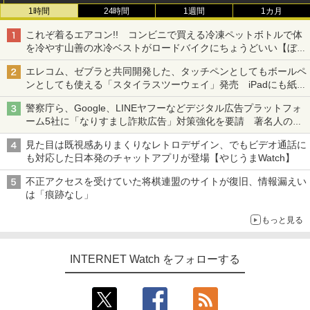
1時間
24時間
1週間
1カ月
これぞ着るエアコン!! コンビニで買える冷凍ペットボトルで体
を冷やす山善の水冷ベストがロードバイクにちょうどいい【ぼっ
ち・ざ・ろーど！その14】【空いた時間でなにしてる？】
エレコム、ゼブラと共同開発した、タッチペンとしてもボールペ
ンとしても使える「スタイラスツーウェイ」発売 iPadにも紙に
も、持ち替えずに書き込める
警察庁ら、Google、LINEヤフーなどデジタル広告プラットフォ
ーム5社に「なりすまし詐欺広告」対策強化を要請 著名人の写
真や映像を使った投資詐欺などへの対策として
見た目は既視感ありまくりなレトロデザイン、でもビデオ通話に
も対応した日本発のチャットアプリが登場【やじうまWatch】
不正アクセスを受けていた将棋連盟のサイトが復旧、情報漏えい
は「痕跡なし」
もっと見る
INTERNET Watch をフォローする