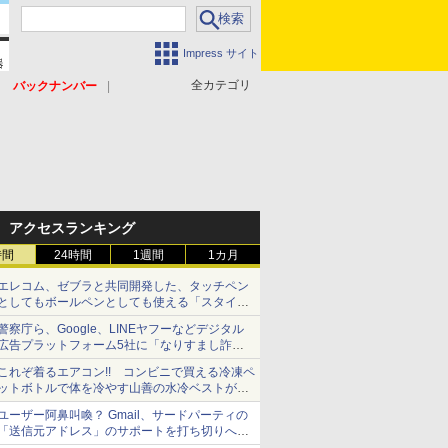
Impress サイト
全カテゴリ
バックナンバー
アクセスランキング
時間
24時間
1週間
1カ月
エレコム、ゼブラと共同開発した、タッチペン
としてもボールペンとしても使える「スタイラ
スツーウェイ」発売 iPadにも紙にも、持ち替
警察庁ら、Google、LINEヤフーなどデジタル
えずに書き込める
広告プラットフォーム5社に「なりすまし詐欺
広告」対策強化を要請 著名人の写真や映像を
これぞ着るエアコン!! コンビニで買える冷凍ペ
使った投資詐欺などへの対策として
ットボトルで体を冷やす山善の水冷ベストがロ
ードバイクにちょうどいい【ぼっち・ざ・ろー
ユーザー阿鼻叫喚？ Gmail、サードパーティの
ど！その14】【空いた時間でなにしてる？】
「送信元アドレス」のサポートを打ち切りへ
【やじうまWatch】