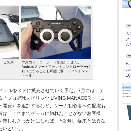
や
人
ス
を
や
サービス用
専用コントローラー（別売）。また、
F
Androidスマートフォンをコントローラー代
ル
わりにすることも可能（要・アプリインス
1
トール）
価
イトルをメドに拡充させていく予定。7月には、テ
プロ野球スピリッツ LIVING MANAGER」（コ
ト開発）を追加するなど、ゲーム初心者への配慮も
当者は「これまでゲームに触れたことがないお客様
を楽しむきっかけになれば」と説明。従来とは異な
たいという。