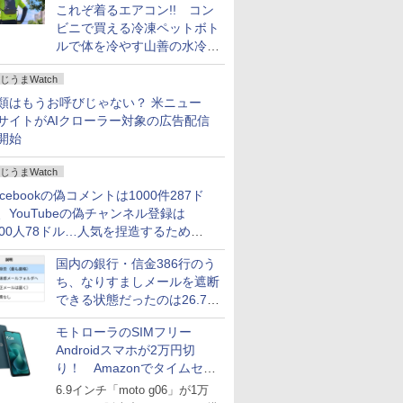
これぞ着るエアコン!! コン
ビニで買える冷凍ペットボト
ルで体を冷やす山善の水冷ベ
ストがロードバイクにちょう
じうまWatch
どいい【ぼっち・ざ・ろー
ど！その14】
類はもうお呼びじゃない？ 米ニュー
サイトがAIクローラー対象の広告配信
開始
じうまWatch
acebookの偽コメントは1000件287ド
、YouTubeの偽チャンネル登録は
000人78ドル…人気を捏造するための
格リストが公開中
国内の銀行・信金386行のう
ち、なりすましメールを遮断
できる状態だったのは26.7％
にとどまる～GMOブランド
モトローラのSIMフリー
セキュリティ調査
Androidスマホが2万円切
り！ Amazonでタイムセー
ル
6.9インチ「moto g06」が1万