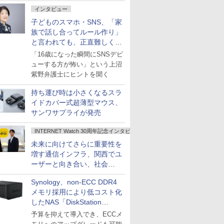
インタビュー
子どものスマホ・SNS、「家
族で話し合ってルール作り」
と言われても、正直難しくな
いですか？
「16歳になった瞬間にSNSデビ
ューする方が怖い」という上沼
紫野弁護士にヒントを聞く
持ち運び時は小さくなるスラ
イドカバー式超薄型マウス、
サンワサプライが発売
INTERNET Watch 30周年記念インタビュー
未来に向けてさらに重要性を
増す通信インフラ、関西でユ
ーザーと向き合い、社会
の“あたらしい”を起動し続け
Synology、non-ECC DDR4
る～オプテージ
メモリ採用により低コスト化
したNAS「DiskStation
neo+」シリーズ
予算を抑えて導入でき、ECCメ