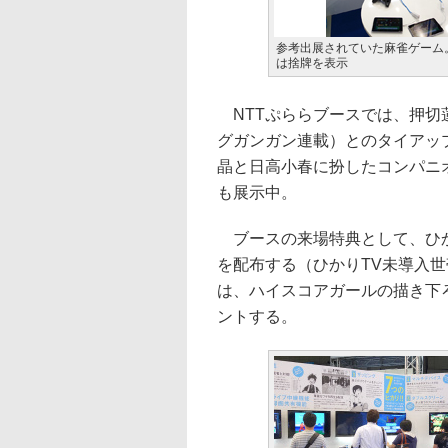
参考出展されていた麻雀ゲーム
は捨牌を表示
NTTぷららブースでは、押切
グガンガン連載）とのタイアッ
晶と日高小春に扮したコンパニ
も展示中。
ブースの来場特典として、ひか
を配布する（ひかりTV未導入
は、ハイスコアガールの描き下
ントする。