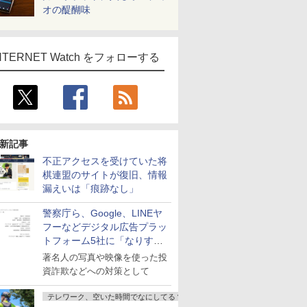
オの醍醐味
NTERNET Watch をフォローする
新記事
不正アクセスを受けていた将
棋連盟のサイトが復旧、情報
漏えいは「痕跡なし」
警察庁ら、Google、LINEヤ
フーなどデジタル広告プラッ
トフォーム5社に「なりすま
し詐欺広告」対策強化を要請
著名人の写真や映像を使った投
資詐欺などへの対策として
テレワーク、空いた時間でなにしてる？