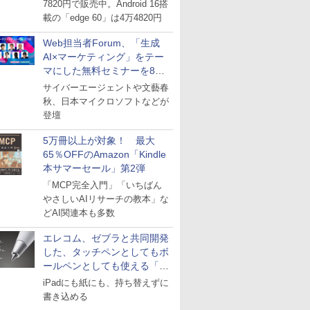
7820円で販売中。Android 16搭
載の「edge 60」は4万4820円
Web担当者Forum、「生成
AI×マーケティング」をテー
マにした無料セミナーを8月
27日にオンライン開催
サイバーエージェントや文藝春
秋、日本マイクロソフトなどが
登壇
5万冊以上が対象！ 最大
65％OFFのAmazon「Kindle
本サマーセール」第2弾
「MCP完全入門」「いちばん
やさしいAIリサーチの教本」な
どAI関連本も多数
エレコム、ゼブラと共同開発
した、タッチペンとしてもボ
ールペンとしても使える「ス
タイラスツーウェイ」発売
iPadにも紙にも、持ち替えずに
書き込める