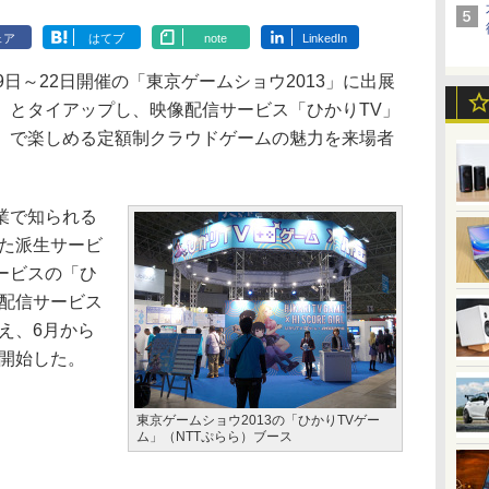
ェア
はてブ
note
LinkedIn
9日～22日開催の「東京ゲームショウ2013」に出展
」とタイアップし、映像配信サービス「ひかりTV」
B）で楽しめる定額制クラウドゲームの魅力を来場者
業で知られる
した派生サービ
ービスの「ひ
楽配信サービス
え、6月から
を開始した。
東京ゲームショウ2013の「ひかりTVゲー
ム」（NTTぷらら）ブース