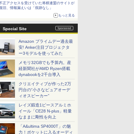
不正アクセスを受けていた将棋連盟のサイトが
復旧、情報漏えいは「痕跡なし」
もっと見る
Special Site
Amazon プライムデー過去最
安! Anker注目プロジェクタ
ー3モデルを使ってみた
メモリ32GBでも予算内。産
経新聞社がAMD Ryzen搭載
dynabookを2千台導入
クリエイティブが作った2万
円台の“小さなピュアオーデ
ィオスピーカー”
レイズ鍛造1ピースアルミホ
イール「CE28 N-plus」軽量
なままに剛性を向上
「A&ultima SP4000T」の魅
力！ポケットに入るオーディ