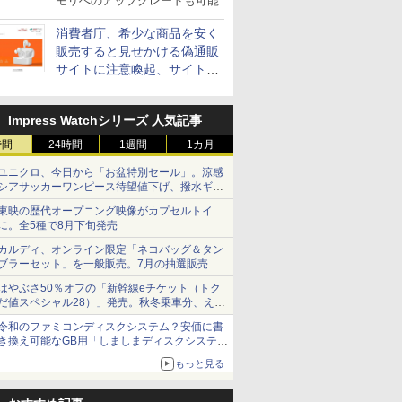
モリへのアップグレードも可能
消費者庁、希少な商品を安く
販売すると見せかける偽通販
サイトに注意喚起、サイト名
とドメイン名を公表
Impress Watchシリーズ 人気記事
時間
24時間
1週間
1カ月
ユニクロ、今日から「お盆特別セール」。涼感
シアサッカーワンピース待望値下げ、撥水ギア
ショーツは1990円に
東映の歴代オープニング映像がカプセルトイ
に。全5種で8月下旬発売
カルディ、オンライン限定「ネコバッグ＆タン
ブラーセット」を一般販売。7月の抽選販売の
当選無効分
はやぶさ50％オフの「新幹線eチケット（トク
だ値スペシャル28）」発売。秋冬乗車分、えき
ねっと限定
令和のファミコンディスクシステム？安価に書
き換え可能なGB用「しましまディスクシステ
ム」
もっと見る