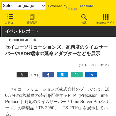
Powered by
Translate
INTERNET Watch
ハードウェア
その他
カテゴリ
過去記事
検索
Impressサイト
イベントレポート
Interop Tokyo 2015
セイコーソリューションズ、高精度のタイムサー
バーやISDN端末の延命アダプターなどを展示
（2015/6/11 13:13）
リスト
セイコーソリューションズ株式会社のブースでは、10
0万分の1秒精度の時刻を配信するPTP（Precision Time
Protocol）対応のタイムサーバー「Time Server Pro.シリ
ーズ」の新製品「TS-2950」「TS-2910」を展示してい
る。