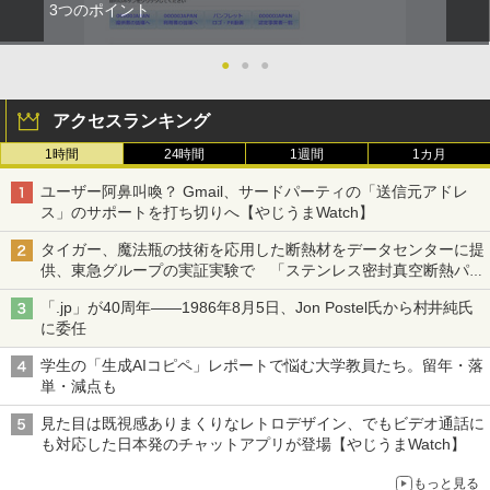
3つのポイント
●
●
●
アクセスランキング
1時間
24時間
1週間
1カ月
ユーザー阿鼻叫喚？ Gmail、サードパーティの「送信元アドレ
ス」のサポートを打ち切りへ【やじうまWatch】
タイガー、魔法瓶の技術を応用した断熱材をデータセンターに提
供、東急グループの実証実験で 「ステンレス密封真空断熱パネ
ル TIVIP」
「.jp」が40周年――1986年8月5日、Jon Postel氏から村井純氏
に委任
学生の「生成AIコピペ」レポートで悩む大学教員たち。留年・落
単・減点も
見た目は既視感ありまくりなレトロデザイン、でもビデオ通話に
も対応した日本発のチャットアプリが登場【やじうまWatch】
もっと見る