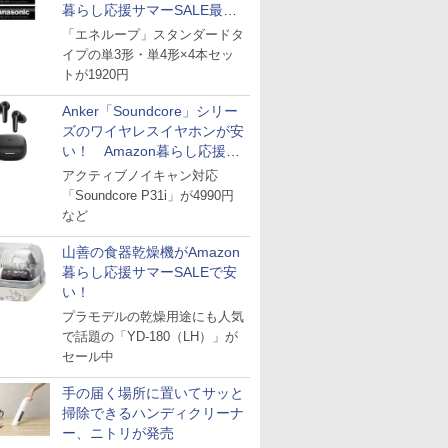
暮らし応援サマーSALE最終
日
「エネループ」スタンダードタ
イプの単3形・単4形×4本セッ
トが1920円
Anker「Soundcore」シリー
ズのワイヤレスイヤホンが安
い！ Amazon暮らし応援サ
マーSALE
アクティブノイキャン対応
「Soundcore P31i」が4990円
など
山善の食器乾燥機がAmazon
暮らし応援サマーSALEで安
い！
プラモデルの乾燥用途にも人気
で話題の「YD-180（LH）」が
セール中
手の届く場所に置いてサッと
掃除できるハンディクリーナ
ー、ニトリが発売