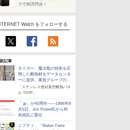
フで30万円台！
NTERNET Watch をフォローする
新記事
タイガー、魔法瓶の技術を応
用した断熱材をデータセンタ
ーに提供、東急グループの実
証実験で
「ステンレス密封真空断熱パネ
ル TIVIP」
「.jp」が40周年――1986年8
月5日、Jon Postel氏から村
井純氏に委任
ニフティ、「Maker Faire