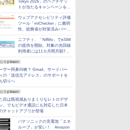
Tokyo 2026」のペアチケッ
トが当たるキャンペーンをX
で実施。8月16日まで
ウェブアクセシビリティ評価
ツール「miChecker」に脆弱
性、総務省が対策済みバージ
ョンへの更新を呼び掛け
ニフティ、「NifMo」でeSIM
の提供を開始。対象の光回線
利用者には11カ月間月額770
円割引のキャンペーン
じうまWatch
ーザー阿鼻叫喚？ Gmail、サードパー
ィの「送信元アドレス」のサポートを
ち切りへ
じうまWatch
た目は既視感ありまくりなレトロデザ
ン、でもビデオ通話にも対応した日本
のチャットアプリが登場
パナソニックの充電池「エネ
ループ」が安い！ Amazon