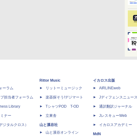
Rittor Music
イカロス出版
dフォーラム
リットーミュージック
AIRLINEweb
ップ担当者フォーラム
楽器探そう!デジマート
Jディフェンスニュー
ness Library
TシャツPOD T-OD
通訳翻訳ジャーナル
セミナー
立東舎
JレスキューWeb
 X（デジタルクロス）
山と溪谷社
イカロスアカデミー
山と溪谷オンライン
MdN