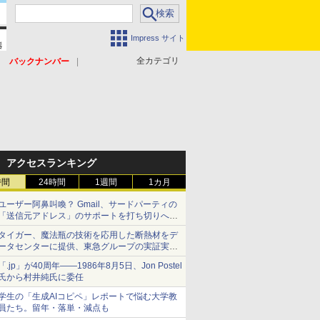
Impress サイト
全カテゴリ
バックナンバー
アクセスランキング
時間
24時間
1週間
1カ月
ユーザー阿鼻叫喚？ Gmail、サードパーティの
「送信元アドレス」のサポートを打ち切りへ
【やじうまWatch】
タイガー、魔法瓶の技術を応用した断熱材をデ
ータセンターに提供、東急グループの実証実験
で 「ステンレス密封真空断熱パネル TIVIP」
「.jp」が40周年――1986年8月5日、Jon Postel
氏から村井純氏に委任
学生の「生成AIコピペ」レポートで悩む大学教
員たち。留年・落単・減点も