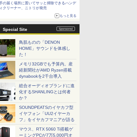
手の届く場所に置いてサッと掃除できるハンデ
ィクリーナー、ニトリが発売
もっと見る
Special Site
鳥肌ものの「DENON
HOME」サウンドを体感し
た！
メモリ32GBでも予算内。産
経新聞社がAMD Ryzen搭載
dynabookを2千台導入
総合オーディオブランドに進
化するSHANLINGとは何者
か？
SOUNDPEATSのイヤカフ型
イヤフォン「UU2イヤーカ
フ」をイヤカフマニアが語る
マウス、RTX 5060 Ti搭載ゲ
ーミングPCが7万5,000円オ