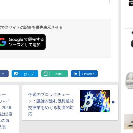
 検索で当サイトの記事を優先表示させる
ェア
はてブ
note
LinkedIn
ェー
今週のブロックチェー
のマイ
ン：議論が進む仮想通貨
▲
2048
交換業をめぐる制度的対
温は2度
応
学の気
発表