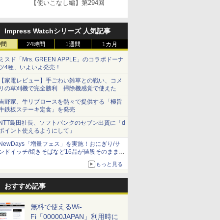
【使いこなし編】第294回
Impress Watchシリーズ 人気記事
時間
24時間
1週間
1カ月
ミスド「Mrs. GREEN APPLE」のコラボドーナ
ツ4種、いよいよ発売！
【家電レビュー】手ごわい雑草との戦い、コメ
リの草刈機で完全勝利 掃除機感覚で使えた
吉野家、牛リブロースを熱々で提供する「極旨
牛鉄板ステーキ定食」を発売
NTT島田社長、ソフトバンクのセブン出資に「d
ポイント使えるようにして」
NewDays「増量フェス」を実施！おにぎり/サ
ンドイッチ/焼きそばなど16品が値段そのままで
ボリュームアップ
もっと見る
おすすめ記事
無料で使えるWi-
Fi「00000JAPAN」利用時に