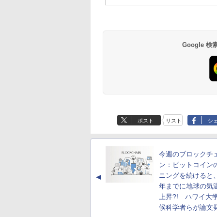
Google
ポスト
リスト
シ
今週のブロックチ
ン：ビットコイン
ニングを続けると、
▲
年までに地球の気
上昇?! ハワイ大
候科学者らが論文