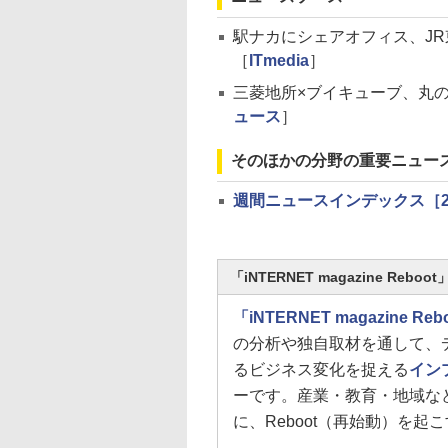
駅ナカにシェアオフィス、J
［
ITmedia
］
三菱地所×ブイキューブ、丸
ュース
］
そのほかの分野の重要ニュー
週間ニュースインデックス［2018/
「iNTERNET magazine Reb
「iNTERNET magazine Reb
の分析や独自取材を通して、
るビジネス変化を捉える
イン
ーです。産業・教育・地域な
に、Reboot（再始動）を起