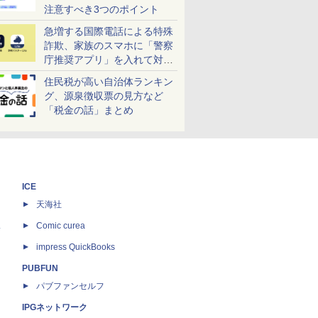
注意すべき3つのポイント
急増する国際電話による特殊
詐欺、家族のスマホに「警察
庁推奨アプリ」を入れて対策
しよう！
住民税が高い自治体ランキン
グ、源泉徴収票の見方など
「税金の話」まとめ
ICE
天海社
ス
Comic curea
impress QuickBooks
PUBFUN
パブファンセルフ
IPGネットワーク