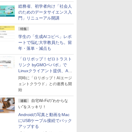
総務省、初学者向け「社会人
のためのデータサイエンス入
門」リニューアル開講
特集
学生の「生成AIコピペ」レポ
ートで悩む大学教員たち。留
年・落単・減点も
「ロリポップ！ゼロトラスト
リンク byGMOペパボ」で
Linuxクライアント提供、AI
エージェントの接続が容易に
同時に「ロリポップ！AIエージ
ェントクラウド」との連携も開
始
自宅Wi-Fiの“わからな
連載
い”をスッキリ！
Androidの写真と動画をMac
にUSBケーブル接続でバック
アップする