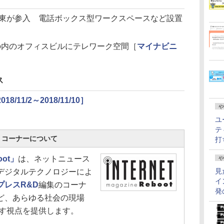
R東が参入 電話ボックス型ワークスペースなど設置
の内のオフィスビルにテレワーク空間［
マイナビニ
ス
11/2～2018/11/10］
や
ユ
テ
oot」コーナーについて
打
oot」
は、ネットニュース
や
見
デジタルテクノロジーによ
イ
プレスR&D
編集のコーナ
発
ど、あらゆる社会の現場
こす視点を提供します。