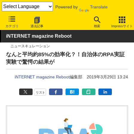
Powered by
Translate
INTERNET Watch
トピック
仕事効率化
カテゴリ
過去記事
検索
Impressサイト
iNTERNET magazine Reboot
ニュースキュレーション
なんと平均約85%の効率化？！自治体のRPA実証
実験で驚愕の結果が
iNTERNET magazine Reboot
編集部
2019年3月29日 13:24
リスト