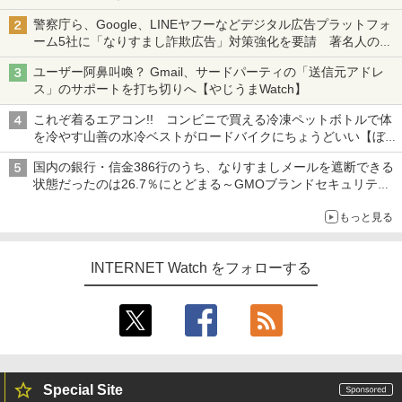
も、持ち替えずに書き込める
警察庁ら、Google、LINEヤフーなどデジタル広告プラットフォ
ーム5社に「なりすまし詐欺広告」対策強化を要請 著名人の写
真や映像を使った投資詐欺などへの対策として
ユーザー阿鼻叫喚？ Gmail、サードパーティの「送信元アドレ
ス」のサポートを打ち切りへ【やじうまWatch】
これぞ着るエアコン!! コンビニで買える冷凍ペットボトルで体
を冷やす山善の水冷ベストがロードバイクにちょうどいい【ぼっ
ち・ざ・ろーど！その14】【空いた時間でなにしてる？】
国内の銀行・信金386行のうち、なりすましメールを遮断できる
状態だったのは26.7％にとどまる～GMOブランドセキュリティ
調査
もっと見る
INTERNET Watch をフォローする
Special Site