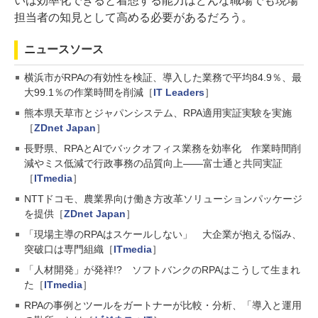
いは効率化できると着想する能力はどんな職場でも現場
担当者の知見として高める必要があるだろう。
ニュースソース
横浜市がRPAの有効性を検証、導入した業務で平均84.9％、最
大99.1％の作業時間を削減［
IT Leaders
］
熊本県天草市とジャパンシステム、RPA適用実証実験を実施
［
ZDnet Japan
］
長野県、RPAとAIでバックオフィス業務を効率化 作業時間削
減やミス低減で行政事務の品質向上――富士通と共同実証
［
ITmedia
］
NTTドコモ、農業界向け働き方改革ソリューションパッケージ
を提供［
ZDnet Japan
］
「現場主導のRPAはスケールしない」 大企業が抱える悩み、
突破口は専門組織［
ITmedia
］
「人材開発」が発祥!? ソフトバンクのRPAはこうして生まれ
た［
ITmedia
］
RPAの事例とツールをガートナーが比較・分析、「導入と運用