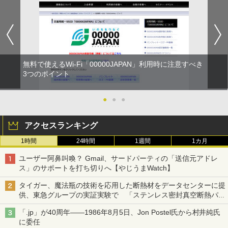
無料で使えるWi-Fi「00000JAPAN」利用時に注意すべき
3つのポイント
●
●
●
アクセスランキング
1時間
24時間
1週間
1カ月
ユーザー阿鼻叫喚？ Gmail、サードパーティの「送信元アドレ
ス」のサポートを打ち切りへ【やじうまWatch】
タイガー、魔法瓶の技術を応用した断熱材をデータセンターに提
供、東急グループの実証実験で 「ステンレス密封真空断熱パネ
ル TIVIP」
「.jp」が40周年――1986年8月5日、Jon Postel氏から村井純氏
に委任