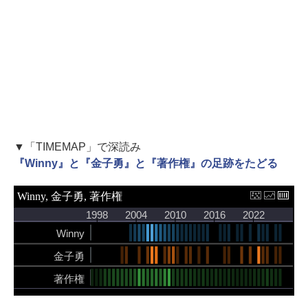
▼「TIMEMAP」で深読み
『Winny』と『金子勇』と『著作権』の足跡をたどる