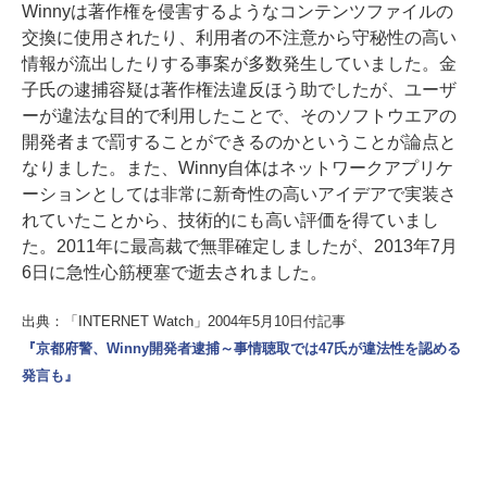
Winnyは著作権を侵害するようなコンテンツファイルの
交換に使用されたり、利用者の不注意から守秘性の高い
情報が流出したりする事案が多数発生していました。金
子氏の逮捕容疑は著作権法違反ほう助でしたが、ユーザ
ーが違法な目的で利用したことで、そのソフトウエアの
開発者まで罰することができるのかということが論点と
なりました。また、Winny自体はネットワークアプリケ
ーションとしては非常に新奇性の高いアイデアで実装さ
れていたことから、技術的にも高い評価を得ていまし
た。2011年に最高裁で無罪確定しましたが、2013年7月
6日に急性心筋梗塞で逝去されました。
出典：「INTERNET Watch」2004年5月10日付記事
『京都府警、Winny開発者逮捕～事情聴取では47氏が違法性を認める
発言も』