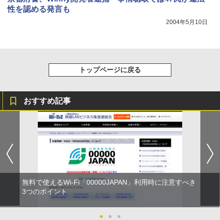
性を認める発言も
2004年5月10日
トップページに戻る
おすすめ記事
無料で使えるWi-Fi「00000JAPAN」利用時に注意すべき
3つのポイント
●
●
●