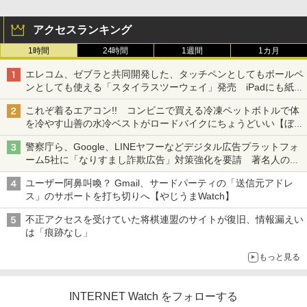
アクセスランキング
1時間
24時間
1週間
1カ月
エレコム、ゼブラと共同開発した、タッチペンとしてもボールペ
ンとしても使える「スタイラスツーウェイ」発売 iPadにも紙に
も、持ち替えずに書き込める
これぞ着るエアコン!! コンビニで買える冷凍ペットボトルで体
を冷やす山善の水冷ベストがロードバイクにちょうどいい【ぼっ
ち・ざ・ろーど！その14】【空いた時間でなにしてる？】
警察庁ら、Google、LINEヤフーなどデジタル広告プラットフォ
ーム5社に「なりすまし詐欺広告」対策強化を要請 著名人の写
真や映像を使った投資詐欺などへの対策として
ユーザー阿鼻叫喚？ Gmail、サードパーティの「送信元アドレ
ス」のサポートを打ち切りへ【やじうまWatch】
不正アクセスを受けていた将棋連盟のサイトが復旧、情報漏えい
は「痕跡なし」
もっと見る
INTERNET Watch をフォローする