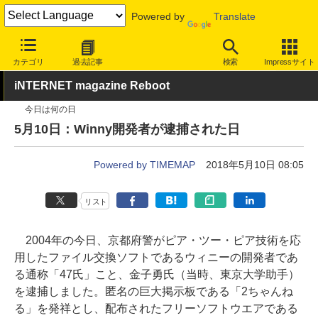
Powered by
Translate
INTERNET Watch
トピック
業界動向
著作権・知財
カテゴリ
過去記事
検索
Impressサイト
iNTERNET magazine Reboot
今日は何の日
5月10日：Winny開発者が逮捕された日
Powered by TIMEMAP
2018年5月10日 08:05
リスト
2004年の今日、京都府警がピア・ツー・ピア技術を応
用したファイル交換ソフトであるウィニーの開発者であ
る通称「47氏」こと、金子勇氏（当時、東京大学助手）
を逮捕しました。匿名の巨大掲示板である「2ちゃんね
る」を発祥とし、配布されたフリーソフトウエアである