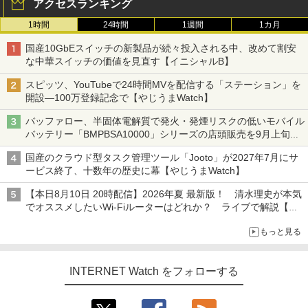
アクセスランキング
1時間
24時間
1週間
1カ月
国産10GbEスイッチの新製品が続々投入される中、改めて割安
な中華スイッチの価値を見直す【イニシャルB】
スピッツ、YouTubeで24時間MVを配信する「ステーション」を
開設―100万登録記念で【やじうまWatch】
バッファロー、半固体電解質で発火・発煙リスクの低いモバイル
バッテリー「BMPBSA10000」シリーズの店頭販売を9月上旬に
開始
国産のクラウド型タスク管理ツール「Jooto」が2027年7月にサ
ービス終了、十数年の歴史に幕【やじうまWatch】
【本日8月10日 20時配信】2026年夏 最新版！ 清水理史が本気
でオススメしたいWi-Fiルーターはどれか？ ライブで解説【清
水理史の「イニシャルB」チャンネル】
もっと見る
INTERNET Watch をフォローする